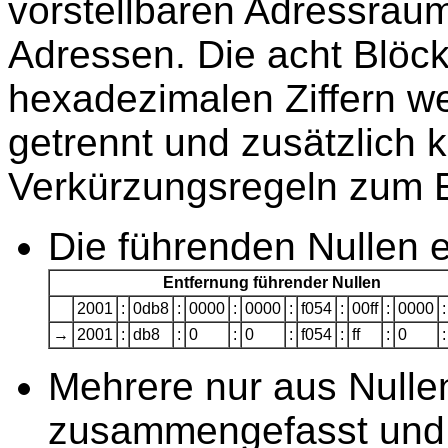
vorstellbaren Adressraum
Adressen. Die acht Blöck
hexadezimalen Ziffern w
getrennt und zusätzlich
Verkürzungsregeln zum E
Die führenden Nullen e
Entfernung führender Nullen
2001
:
0db8
:
0000
:
0000
:
f054
:
00ff
:
0000
:
→
2001
:
db8
:
0
:
0
:
f054
:
ff
:
0
:
Mehrere nur aus Null
zusammengefasst und 