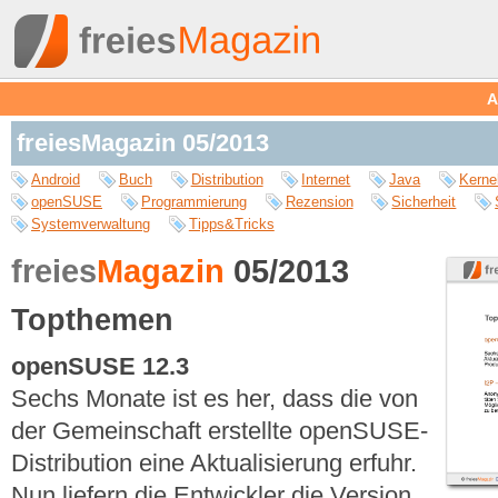
A
freiesMagazin 05/2013
Android
Buch
Distribution
Internet
Java
Kerne
openSUSE
Programmierung
Rezension
Sicherheit
Systemverwaltung
Tipps&Tricks
freies
Magazin
05/2013
Topthemen
openSUSE 12.3
Sechs Monate ist es her, dass die von
der Gemeinschaft erstellte openSUSE-
Distribution eine Aktualisierung erfuhr.
Nun liefern die Entwickler die Version