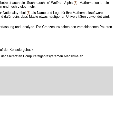
 Er betreibt auch die „Suchmaschine“ Wolfram Alpha
[3]
. Mathematica ist ein
en und noch vieles mehr.
ihr Nationalsymbol
[6]
als Name und Logo für ihre Mathematiksoftware
d dafür sein, dass Maple etwas häufiger an Universitäten verwendet wird,
enerfassung und -analyse. Die Grenzen zwischen den verschiedenen Paketen
auf der Konsole gehackt.
m der allerersten Computeralgebrasystemen Macsyma ab.