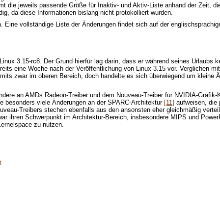
die jeweils passende Größe für Inaktiv- und Aktiv-Liste anhand der Zeit, die
g, da diese Informationen bislang nicht protokolliert wurden.
en. Eine vollständige Liste der Änderungen findet sich auf der englischsprach
Linux 3.15-rc8. Der Grund hierfür lag darin, dass er während seines Urlaubs
eits eine Woche nach der Veröffentlichung von Linux 3.15 vor. Verglichen mi
mmits zwar im oberen Bereich, doch handelte es sich überwiegend um klein
esondere an AMDs Radeon-Treiber und dem Nouveau-Treiber für NVIDIA-Grafik-
e besonders viele Änderungen an der SPARC-Architektur
[11]
aufweisen, die 
veau-Treibers stechen ebenfalls aus den ansonsten eher gleichmäßig verteil
war ihren Schwerpunkt im Architektur-Bereich, insbesondere MIPS und PowerP
Kernelspace zu nutzen.
e