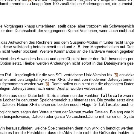
amit immerhin zu knapp über 100 zusätzlichen Änderungen bei, die zumeist 
nes Vorgängers knapp unterbieten, stellt dabei aber trotzdem ein Schwergew
 über dem Durchschnitt der vergangenen Kernel-Versionen, wenn auch nicht au
das Aufwachen des Rechners aus dem Suspend-Modus mitunter recht lange daue
s diese vollständig betriebsbereit sind und z. B. ihre Magnetscheiben auf Dre
 nicht weiter blockiert. Weitere Kommandos an die Hardware werden gegebenen
text des Anwenders heraus und genießt nicht immer den Ruf, besonders per
t-Option setzt. Hierbei werden Änderungen nicht sofort in das Dateisystem 
n Ruf. Ursprünglich für die von SGI vertriebene Unix-Version Irix
[5]
entwicke
herheit und Leistungsfähigkeit von XFS, die erst von modernen Dateisystemen 
10 aufgenommen worden war
[6]
. Damit sollen nun nicht nur die abgelegten Da
fähigen Dateisystems nach einem Ausfall wurden verbessert.
ilen aus einer Datei betrifft. So stehen nun der Funktion
fallocate
zwei n
Löcher im genutzten Speicherbereich zu hinterlassen. Die zweite setzt eine
der Dateien. Neben XFS stehen die beiden neuen Flags für
fallocate
auch un
öglicht sozusagen das Vertauschen der Namen zweier Dateien. Bislang war hier
 beispielsweise, Dateien oder ganze Verzeichnisbäume mit nur einem Syste
arin herauszufinden, welche Speicherseiten denn nun wirklich benötigt werden
gab es hier die Restriktion, dass die Aktiv-Liste nicht die Größe der Inaktiv-