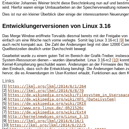
Entwickler Johannes Weiner bricht diese Beschränkung nun auf und bestimmt 
wird. Hierfür waren einige Umbauarbeiten an der Speicherverwaltung notwendi
Dies ist nur ein kleiner Überblick über einige der interessanteren Neuerung
Entwicklungerversionen von Linux 3.16
Das Merge Window eröffnete Torvalds diesmal bereits mit der Freigabe von 
einfach um eine Woche nach vorne verlegte. Somit lag Linux 3.16-rc1
[9]
ber
auch recht kompakt aus. Die Zahl der Änderungen liegt mit über 12000 Co
Quelltestzeilen deutlich unter Durchschnitt bewegt.
Gearbeitet wurde zu einem guten Teil im Bereich der Grafik-Treiber, insb
System-Ressourcen dienen – wurden überarbeitet. Linux 3.16-rc2
[10]
konnt
Kernel-Kompilierung geschuldet waren. Änderungen an der Firmware des Nou
den Eindruck, dass sich die Entwicklung beruhigt. Die Änderungen haben z
hervor, die es Anwendungen im User-Kontext erlaubt, Funktionen aus dem 
Links
[1]
https://lkml.org/lkml/2014/6/1/264
[2]
https://lkml.org/lkml/2014/6/8/70
[3]
https://de.wikipedia.org/wiki/Filesystem_in_Userspac
[4]
https://de.wikipedia.org/wiki/XFS_(Dateisystem)
[5]
https://de.wikipedia.org/wiki/IRIX
[6]
http://www.pro-linux.de/-0h21526c
[7]
https://de.wikipedia.org/wiki/Ext4
[8]
http://kernelnewbies.org/Linux_3.15
[9]
https://lkml.org/lkml/2014/6/16/1
[10]
https://lkml.org/lkml/2014/6/22/5