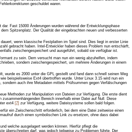
Fehlerkorrekturen geschuldet waren.
icht dar. Fast 15000 Änderungen wurden während der Entwicklungsphase
f dem Spitzenplatz. Der Qualität der eingebrachten neuen und verbesserten
rt, wenn klassische Festplatten im Spiel sind. Dies liegt in erster Linie
hzahl gebracht haben. Intel-Entwickler haben dieses Problem nun entschärft,
falls zwischengespeichert und ausgeführt, sobald sie verfügbar ist.
formant zu sein. Dem versucht man nun ein wenig abzuhelfen, indem
geschrieben, sondern zwischengespeichert, um mehrere Änderungen in einem
lt, wurde es 2000 unter die GPL gestellt und fand dann schnell seinen Weg
wie beispielsweise Ext4 übertroffen wurde. Unter Linux 3.15 wird nun ein
ten, sondern auch ihre Metadaten mittels Prüfsummen gegen Verfälschungen
eue Methoden zur Manipulation von Dateien zur Verfügung. Die erste dient
n zusammenhängenden Bereich innerhalb einer Datei auf Null. Diese
ter ext4
[7]
zur Verfügung, weitere Dateisysteme sollen bald folgen.
für ein Zwischenschritt erforderlich, bei dem eine Datei zeitweise einen
maufruf durch einen symbolischen Link zu ersetzen, ohne dass dabei
 und welche ausgelagert werden können. Hierfür pflegt die
Liste überschreiten darf, was jedoch teilweise zu Problemen führte. Der