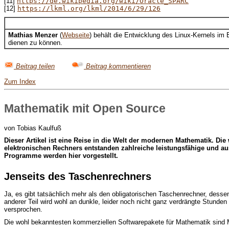
[11]
https://de.wikipedia.org/wiki/Oracle_SPARC
[12]
https://lkml.org/lkml/2014/6/29/126
Mathias Menzer
(
Webseite
) behält die Entwicklung des Linux-Kernels im
dienen zu können.
Beitrag teilen
Beitrag kommentieren
Zum Index
Mathematik mit Open Source
von Tobias Kaulfuß
D
ieser Artikel ist eine Reise in die Welt der modernen Mathematik. D
elektronischen Rechners entstanden zahlreiche leistungsfähige und aus
Programme werden hier vorgestellt.
Jenseits des Taschenrechners
Ja, es gibt tatsächlich mehr als den obligatorischen Taschenrechner, dess
anderer Teil wird wohl an dunkle, leider noch nicht ganz verdrängte Stunde
versprochen.
Die wohl bekanntesten kommerziellen Softwarepakete für Mathematik sind