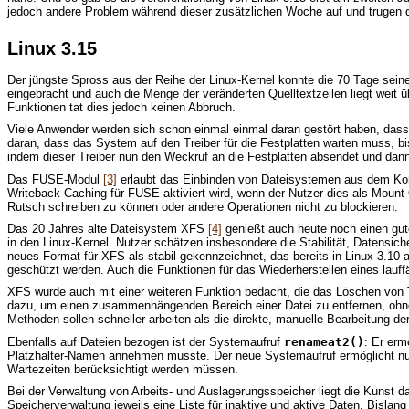
jedoch andere Problem während dieser zusätzlichen Woche auf und trugen d
Linux 3.15
Der jüngste Spross aus der Reihe der Linux-Kernel konnte die 70 Tage sei
eingebracht und auch die Menge der veränderten Quelltextzeilen liegt weit
Funktionen tat dies jedoch keinen Abbruch.
Viele Anwender werden sich schon einmal einmal daran gestört haben, dass 
daran, dass das System auf den Treiber für die Festplatten warten muss, bi
indem dieser Treiber nun den Weckruf an die Festplatten absendet und dann
Das FUSE-Modul
[3]
erlaubt das Einbinden von Dateisystemen aus dem Kon
Writeback-Caching für FUSE aktiviert wird, wenn der Nutzer dies als Moun
Rutsch schreiben zu können oder andere Operationen nicht zu blockieren.
Das 20 Jahres alte Dateisystem XFS
[4]
genießt auch heute noch einen gute
in den Linux-Kernel. Nutzer schätzen insbesondere die Stabilität, Datensic
neues Format für XFS als stabil gekennzeichnet, das bereits in Linux 3.
geschützt werden. Auch die Funktionen für das Wiederherstellen eines lauf
XFS wurde auch mit einer weiteren Funktion bedacht, die das Löschen von Te
dazu, um einen zusammenhängenden Bereich einer Datei zu entfernen, ohne 
Methoden sollen schneller arbeiten als die direkte, manuelle Bearbeitung 
Ebenfalls auf Dateien bezogen ist der Systemaufruf
renameat2()
: Er erm
Platzhalter-Namen annehmen musste. Der neue Systemaufruf ermöglicht nun
Wartezeiten berücksichtigt werden müssen.
Bei der Verwaltung von Arbeits- und Auslagerungsspeicher liegt die Kunst d
Speicherverwaltung jeweils eine Liste für inaktive und aktive Daten. Bislang 