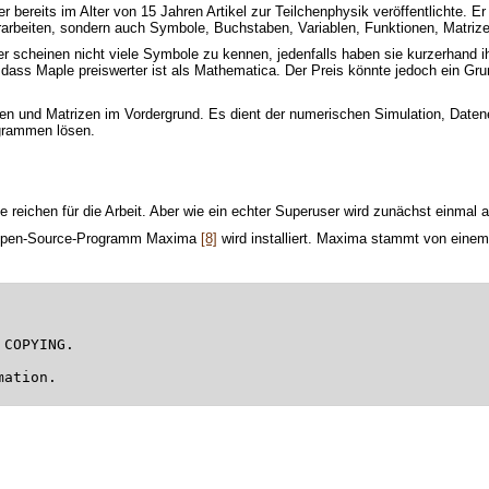
er bereits im Alter von 15 Jahren Artikel zur Teilchenphysik veröffentlichte.
erarbeiten, sondern auch Symbole, Buchstaben, Variablen, Funktionen, Matriz
er scheinen nicht viele Symbole zu kennen, jedenfalls haben sie kurzerhand 
dass Maple preiswerter ist als Mathematica. Der Preis könnte jedoch ein Grun
hlen und Matrizen im Vordergrund. Es dient der numerischen Simulation, Dat
ogrammen lösen.
 reichen für die Arbeit. Aber wie ein echter Superuser wird zunächst einmal 
as Open-Source-Programm Maxima
[8]
wird installiert. Maxima stammt von eine
 COPYING.
mation.