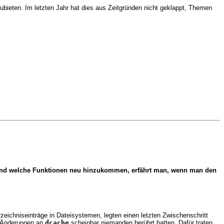
ieten. Im letzten Jahr hat dies aus Zeitgründen nicht geklappt, Themen
den und welche Funktionen neu hinzukommen, erfährt man, wenn man den
eichniseinträge in Dateisystemen, legten einen letzten Zwischenschritt
ie Änderungen an
dcache
scheinbar niemanden berührt hatten. Dafür traten