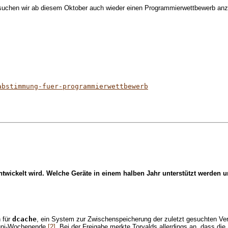
suchen wir ab diesem Oktober auch wieder einen Programmierwettbewerb anzub
abstimmung-fuer-programmierwettbewerb
terentwickelt wird. Welche Geräte in einem halben Jahr unterstützt wer
 für
dcache
, ein System zur Zwischenspeicherung der zuletzt gesuchten Verz
 Juni-Wochenende
[2]
. Bei der Freigabe merkte Torvalds allerdings an, dass d