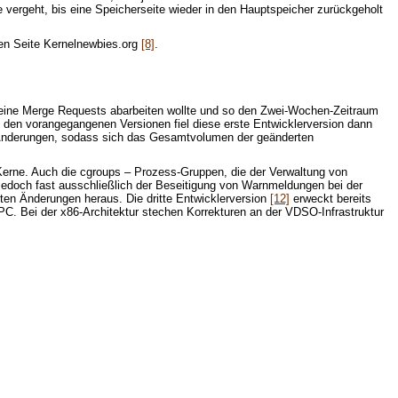
 vergeht, bis eine Speicherseite wieder in den Hauptspeicher zurückgeholt
igen Seite Kernelnewbies.org
[8]
.
 keine Merge Requests abarbeiten wollte und so den Zwei-Wochen-Zeitraum
t den vorangegangenen Versionen fiel diese erste Entwicklerversion dann
e Änderungen, sodass sich das Gesamtvolumen der geänderten
Kerne. Auch die cgroups – Prozess-Gruppen, die der Verwaltung von
jedoch fast ausschließlich der Beseitigung von Warnmeldungen bei der
ten Änderungen heraus. Die dritte Entwicklerversion
[12]
erweckt bereits
C. Bei der x86-Architektur stechen Korrekturen an der VDSO-Infrastruktur