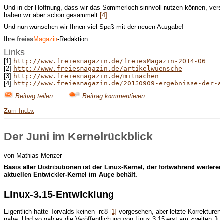
Und in der Hoffnung, dass wir das Sommerloch sinnvoll nutzen können, ver
haben wir aber schon gesammelt
[4]
.
Und nun wünschen wir Ihnen viel Spaß mit der neuen Ausgabe!
Ihre
freies
Magazin
-Redaktion
Links
[1]
http://www.freiesmagazin.de/freiesMagazin-2014-06
[2]
http://www.freiesmagazin.de/artikelwuensche
[3]
http://www.freiesmagazin.de/mitmachen
[4]
http://www.freiesmagazin.de/20130909-ergebnisse-der-
Beitrag teilen
Beitrag kommentieren
Zum Index
Der Juni im Kernelrückblick
von Mathias Menzer
B
asis aller Distributionen ist der Linux-Kernel, der fortwährend wei
aktuellen Entwickler-Kernel im Auge behält.
Linux-3.15-Entwicklung
Eigentlich hatte Torvalds keinen -rc8
[1]
vorgesehen, aber letzte Korrekturen
nahe. Und so gab es die Veröffentlichung von Linux 3.15 erst am zweiten