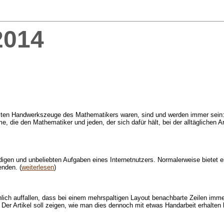
2014
igsten Handwerkszeuge des Mathematikers waren, sind und werden immer sein: 
 die den Mathematiker und jeden, der sich dafür hält, bei der alltäglichen Ar
en und unbeliebten Aufgaben eines Internetnutzers. Normalerweise bietet ei
enden. (
weiterlesen
)
nlich auffallen, dass bei einem mehrspaltigen Layout benachbarte Zeilen imme
 Der Artikel soll zeigen, wie man dies dennoch mit etwas Handarbeit erhalten 