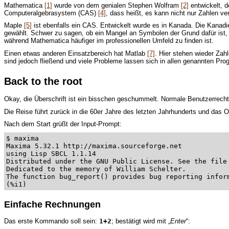
Mathematica
[1]
wurde von dem genialen Stephen Wolfram
[2]
entwickelt, d
Computeralgebrasystem (CAS)
[4]
, dass heißt, es kann nicht nur Zahlen v
Maple
[5]
ist ebenfalls ein CAS. Entwickelt wurde es in Kanada. Die Kanadi
gewählt. Schwer zu sagen, ob ein Mangel an Symbolen der Grund dafür ist, 
während Mathematica häufiger im professionellen Umfeld zu finden ist.
Einen etwas anderen Einsatzbereich hat Matlab
[7]
. Hier stehen wieder Za
sind jedoch fließend und viele Probleme lassen sich in allen genannten Pr
Back to the root
Okay, die Überschrift ist ein bisschen geschummelt. Normale Benutzerrechte
Die Reise führt zurück in die 60er Jahre des letzten Jahrhunderts und d
Nach dem Start grüßt der Input-Prompt:
$ maxima
Maxima 5.32.1 http://maxima.sourceforge.net
using Lisp SBCL 1.1.14
Distributed under the GNU Public License. See the file
Dedicated to the memory of William Schelter.
The function bug_report() provides bug reporting infor
(%i1)
Einfache Rechnungen
Das erste Kommando soll sein:
1+2
; bestätigt wird mit „
Enter
“: