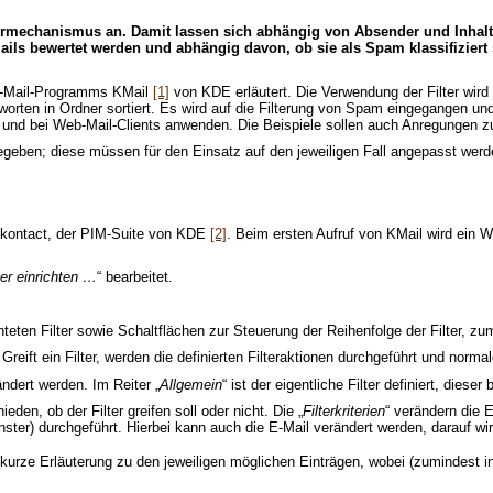
termechanismus an. Damit lassen sich abhängig von Absender und Inhalt 
ails bewertet werden und abhängig davon, ob sie als Spam klassifiziert
 E-Mail-Programms KMail
[1]
von KDE erläutert. Die Verwendung der Filter wird
ten in Ordner sortiert. Es wird auf die Filterung von Spam eingegangen und
 und bei Web-Mail-Clients anwenden. Die Beispiele sollen auch Anregungen z
egeben; diese müssen für den Einsatz auf den jeweiligen Fall angepasst werd
on kontact, der PIM-Suite von KDE
[2]
. Beim ersten Aufruf von KMail wird ein W
ter einrichten …
“ bearbeitet.
richteten Filter sowie Schaltflächen zur Steuerung der Reihenfolge der Filter,
reift ein Filter, werden die definierten Filteraktionen durchgeführt und normal
ändert werden. Im Reiter „
Allgemein
“ ist der eigentliche Filter definiert, die
eden, ob der Filter greifen soll oder nicht. Die „
Filterkriterien
“ verändern die E
enster) durchgeführt. Hierbei kann auch die E-Mail verändert werden, darauf w
ne kurze Erläuterung zu den jeweiligen möglichen Einträgen, wobei (zumindest i