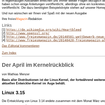
In regelmäßigen Abständen erreichen uns immer wieder Fragen bezüglich de
haben schon einige Anleitungen veröffentlicht, allerdings ohne ein konkre
veröffentlicht. Die dazu benötigten Beispielskripte stehen auf unserer Home
Und nun wünschen wir Ihnen viel Spaß mit der neuen Ausgabe
Ihre
freies
Magazin
-Redaktion
Links
[1]
https://de.wikipedia.org/wiki/Heartbleed
[2]
http://www.openssl.org/
[3]
http://www.freiesmagazin.de/20140501-wettbewerb-neue
[4]
http://www.freiesmagazin.de/20140420-freiesmagazin-a
Das Editorial kommentieren
Zum Index
Der April im Kernelrückblick
von Mathias Menzer
B
asis aller Distributionen ist der Linux-Kernel, der fortwährend wei
aktuellen Entwickler-Kernel im Auge behält.
Linux 3.15
Die Entwicklung von Linux 3.14 endete zusammen mit dem Monat März und d