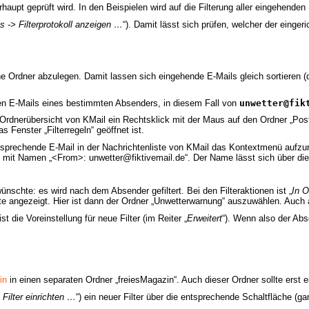
erhaupt geprüft wird. In den Beispielen wird auf die Filterung aller eingehende
s -> Filterprotokoll anzeigen …
“). Damit lässt sich prüfen, welcher der einger
he Ordner abzulegen. Damit lassen sich eingehende E-Mails gleich sortieren 
en E-Mails eines bestimmten Absenders, in diesem Fall von
unwetter@fik
r Ordnerübersicht von KMail ein Rechtsklick mit der Maus auf den Ordner „Po
Fenster „Filterregeln“ geöffnet ist.
ntsprechende E-Mail in der Nachrichtenliste von KMail das Kontextmenü aufzu
ll mit Namen „<From>: unwetter@fiktivemail.de“. Der Name lässt sich über die
wünschte: es wird nach dem Absender gefiltert. Bei den Filteraktionen ist „
In O
ste angezeigt. Hier ist dann der Ordner „Unwetterwarnung“ auszuwählen. Auch a
t die Voreinstellung für neue Filter (im Reiter „
Erweitert
“). Wenn also der Ab
in
in einen separaten Ordner „freiesMagazin“. Auch dieser Ordner sollte erst e
 Filter einrichten …
“) ein neuer Filter über die entsprechende Schaltfläche (gan