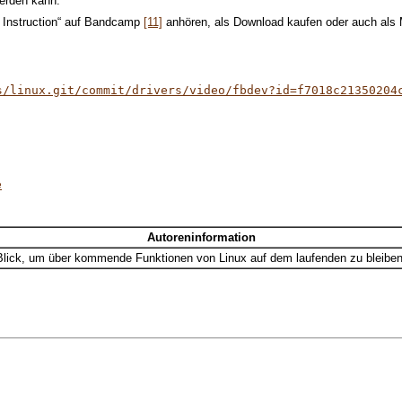
werden kann.
 Instruction“ auf Bandcamp
[11]
anhören, als Download kaufen oder auch als
s/linux.git/commit/drivers/video/fbdev?id=f7018c21350204
e
Autoreninformation
 Blick, um über kommende Funktionen von Linux auf dem laufenden zu bleiben