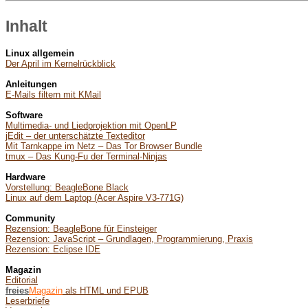
Inhalt
Linux allgemein
Der April im Kernelrückblick
Anleitungen
E-Mails filtern mit KMail
Software
Multimedia- und Liedprojektion mit OpenLP
jEdit – der unterschätzte Texteditor
Mit Tarnkappe im Netz – Das Tor Browser Bundle
tmux – Das Kung-Fu der Terminal-Ninjas
Hardware
Vorstellung: BeagleBone Black
Linux auf dem Laptop (Acer Aspire V3-771G)
Community
Rezension: BeagleBone für Einsteiger
Rezension: JavaScript – Grundlagen, Programmierung, Praxis
Rezension: Eclipse IDE
Magazin
Editorial
freies
Magazin
als HTML und EPUB
Leserbriefe