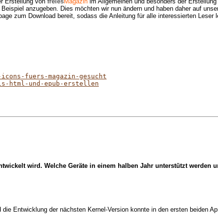
r Erstellung von
freies
Magazin
im Allgemeinen und besonders der Erstellung
tes Beispiel anzugeben. Dies möchten wir nun ändern und haben daher auf uns
page zum Download bereit, sodass die Anleitung für alle interessierten Leser
-icons-fuers-magazin-gesucht
ls-html-und-epub-erstellen
terentwickelt wird. Welche Geräte in einem halben Jahr unterstützt wer
ie Entwicklung der nächsten Kernel-Version konnte in den ersten beiden Apr