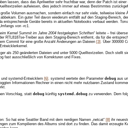
ben lassen, dass das Aprilwetter sehr fruchtbar war, denn der Patch ist eine
uelltextzeilen aufwiesen, dies jedoch immer auf etwas Bestimmtes zurückgef
 große Volumen ausmachen, sondern einfach nur sehr viele, teilweise kleine 
 abbekam. Ein guter Teil davon wiederum entfällt auf den Staging-Bereich, 
a entsprechende Geräte bereits in aktuellen Notebooks verbaut werden. Torv
Umfangs von -rc1.
beim Kernel Summit im Jahre 2004 festgelegten Schriften
“ leitete – frei über
 der RTL8187se-Treiber aus dem Staging-Bereich entfernt, da für die entsprec
inem Commit für eine große Anzahl Änderungen an Dateien
[3]
. Über 300000 C
Entwicklerkernel.
ger als 250 geänderten Dateien und unter 5000 Quelltextzeilen. Doch stellt si
og fast ausschließlich von Korrekturen und Fixes.
- und systemd-Entwicklern
[6]
. systemd wertete den Parameter
debug
aus un
loggten Informationen Rechner in einen nicht mehr nutzbaren Zustand kommen
rkt.
nen Vorschlag, statt
debug
künftig
systemd.debug
zu verwenden. Dem folgt
en: So hat eine Seattler Band mit dem nerdigen Namen „netcat“
[8]
ihr neuest
gen zum Kompilieren des Albums sind dort zu finden. Das damit erzeugte Ker