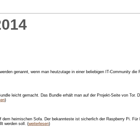
2014
erden genannt, wenn man heutzutage in einer beliebigen IT-Community die Fra
le leicht gemacht. Das Bundle erhält man auf der Projekt-Seite von Tor. Da
sen
)
 dem heimischen Sofa. Der bekannteste ist sicherlich der Raspberry Pi. Für Mi
t werden soll. (
weiterlesen
)