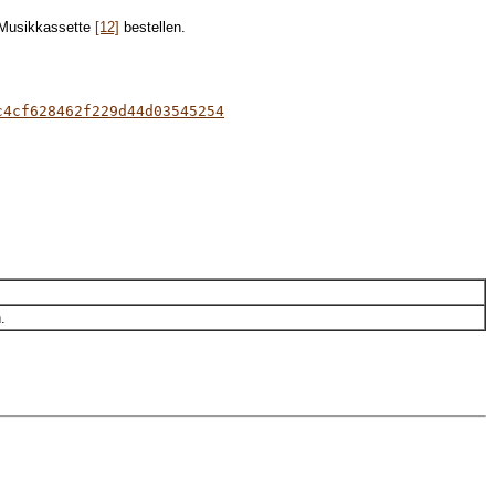
 Musikkassette
[12]
bestellen.
c4cf628462f229d44d03545254
.