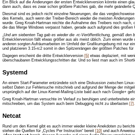
Ein Blick auf die Änderungen der ersten Entwicklerversion könnte einen glau
dann auch, dass es zwar schon größere Patches gab, die mehr geänderte Q
Diesmal sind es jedoch nicht einzelne Neuerungen, die das vergleichsweise
des Kernels, auch wenn der Treiber-Bereich wieder die meisten Änderungen
wurde. Greg Kroah-Hartman reichte die Aufnahme des Treibers noch nach, d
die das Merge Windows verpasst haben, gerade auch aufgrund des großen 
„
Und am siebenten Tag gab es wieder die -rc-Veröffentlichung, gemäß den 
Entwicklerversion fällt etwas größer aus als meist üblich. Zum einen wurde
anderen sorgten Aufräumarbeiten im Umfeld der Grafikumgebung mit nur e
und platzieren 3.15-rc2 somit in den Spitzenrängen der größten Patches für 
Dagegen erscheint die dritte Entwicklerversion
[5]
etwas deplaziert, mit weni
überschaubaren Entwicklungsschritten dar. Und so liest man auch im Shortl
Systemd
An einem Start-Parameter entzündete sich eine Diskussion zwischen Linux
selbst Daten zur Fehlersuche mitschrieb und aufgrund der Menge der mitge
ursprünglich auf der Linux-Kernel-Mailing-Liste bald auch nach Google+ gefo
Greg Kroah-Hartman versuchte im Verlauf zu beruhigen und unterbreitete ei
mitschreiben, um das System auch beim Debugging nicht zu überlasten
[7]
.
Netcat
Rund um den Kernel gibt es auch immer wieder kleine Anekdoten zu bericht
stehen die Quellen für „Cycles Per Instruction“ bereit
[10]
und auch Anweisun