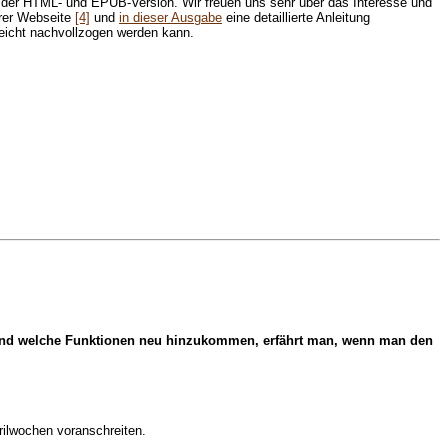
 der HTML- und EPUB-Version. Wir freuen uns sehr über das Interesse und
erer Webseite
[4]
und
in dieser Ausgabe
eine detaillierte Anleitung
 leicht nachvollzogen werden kann.
den und welche Funktionen neu hinzukommen, erfährt man, wenn man den
ilwochen voranschreiten.