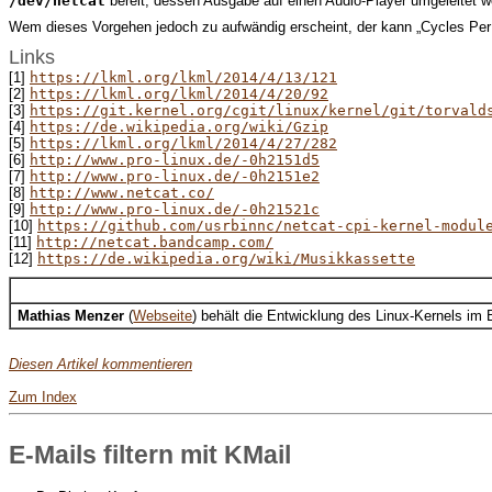
/dev/netcat
bereit, dessen Ausgabe auf einen Audio-Player umgeleitet 
Wem dieses Vorgehen jedoch zu aufwändig erscheint, der kann „Cycles Per
Links
[1]
https://lkml.org/lkml/2014/4/13/121
[2]
https://lkml.org/lkml/2014/4/20/92
[3]
https://git.kernel.org/cgit/linux/kernel/git/torvald
[4]
https://de.wikipedia.org/wiki/Gzip
[5]
https://lkml.org/lkml/2014/4/27/282
[6]
http://www.pro-linux.de/-0h2151d5
[7]
http://www.pro-linux.de/-0h2151e2
[8]
http://www.netcat.co/
[9]
http://www.pro-linux.de/-0h21521c
[10]
https://github.com/usrbinnc/netcat-cpi-kernel-modul
[11]
http://netcat.bandcamp.com/
[12]
https://de.wikipedia.org/wiki/Musikkassette
Mathias Menzer
(
Webseite
) behält die Entwicklung des Linux-Kernels im
Diesen Artikel kommentieren
Zum Index
E-Mails filtern mit KMail