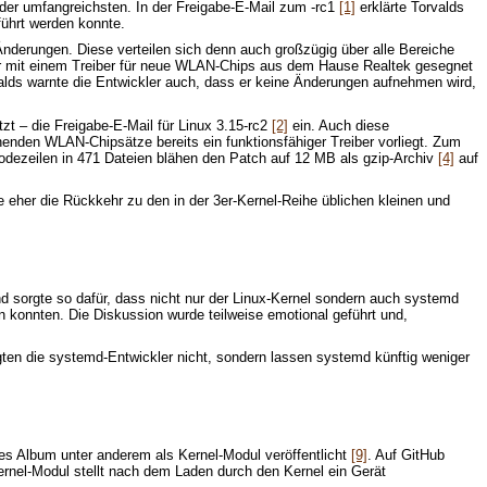
r der umfangreichsten. In der Freigabe-E-Mail zum -rc1
[1]
erklärte Torvalds
ührt werden konnte.
Änderungen. Diese verteilen sich denn auch großzügig über alle Bereiche
der mit einem Treiber für neue WLAN-Chips aus dem Hause Realtek gesegnet
alds warnte die Entwickler auch, dass er keine Änderungen aufnehmen wird,
setzt – die Freigabe-E-Mail für Linux 3.15-rc2
[2]
ein. Auch diese
henden WLAN-Chipsätze bereits ein funktionsfähiger Treiber vorliegt. Zum
odezeilen in 471 Dateien blähen den Patch auf 12 MB als gzip-Archiv
[4]
auf
e eher die Rückkehr zu den in der 3er-Kernel-Reihe üblichen kleinen und
d sorgte so dafür, dass nicht nur der Linux-Kernel sondern auch systemd
 konnten. Die Diskussion wurde teilweise emotional geführt und,
en die systemd-Entwickler nicht, sondern lassen systemd künftig weniger
es Album unter anderem als Kernel-Modul veröffentlicht
[9]
. Auf GitHub
nel-Modul stellt nach dem Laden durch den Kernel ein Gerät