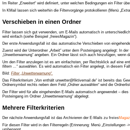
Im Reiter „
Erweitert
“ wird definiert, unter welchen Bedingungen ein Filter üb
In KMail lassen sich weiterhin die Filtervorgänge protokollieren (Menü „
Extra
Verschieben in einen Ordner
Filter lassen sich gut verwenden, um E-Mails automatisch in unterschiedlic
wird einfach (siehe Beispiel „freiesMagazin“).
Der erste Anwendungsfall ist das automatische Verschieben von eingehend
Zuerst wird der Unterordner „Arbeit“ unter dem Posteingang angelegt: In de
„Unwetterwarnung“ angeben. Ein Ordner lässt sich auch hinzufügen, wenn das 
Um den Filter anzulegen ist es am einfachsten, per Rechtsklick auf eine e
filtern …
“ auswählen. Es wird automatisch ein Filter angelegt, in diesem Fa
Bild:
Filter „Unwetterwarnung“.
Das Filterkriterium „Von enthält unwetter@fiktivemail.de“ ist bereits das Ge
Ordnersymbol rechts neben dem Feld „
Ordner auswählen
“ wird die Ordnerli
Der Filter wird für alle eingehenden E-Mails automatisch angewendet – dies is
Posteingang im Ordner „Unwetterwarnung“ abgelegt.
Mehrere Filterkriterien
Der nächste Anwendungsfall ist das Archivieren der E-Mails zu
freies
Magaz
Für diesen Filter wird in den Filterregeln (Erinnerung: Menü „
Einstellungen ->
umbenannt.