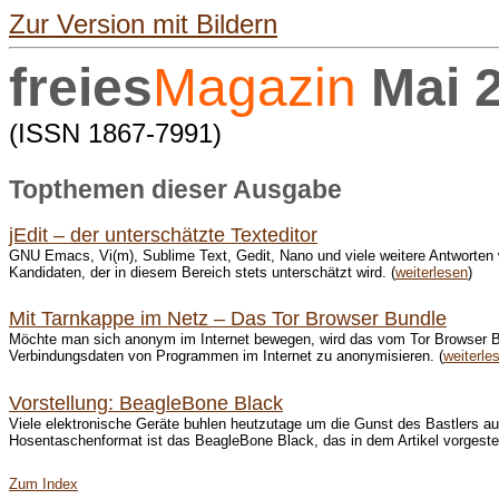
Zur Version mit Bildern
freies
Magazin
Mai 
(ISSN 1867-7991)
Topthemen dieser Ausgabe
jEdit – der unterschätzte Texteditor
GNU Emacs, Vi(m), Sublime Text, Gedit, Nano und viele weitere Antworten w
Kandidaten, der in diesem Bereich stets unterschätzt wird. (
weiterlesen
)
Mit Tarnkappe im Netz – Das Tor Browser Bundle
Möchte man sich anonym im Internet bewegen, wird das vom Tor Browser Bund
Verbindungsdaten von Programmen im Internet zu anonymisieren. (
weiterle
Vorstellung: BeagleBone Black
Viele elektronische Geräte buhlen heutzutage um die Gunst des Bastlers auf
Hosentaschenformat ist das BeagleBone Black, das in dem Artikel vorgestell
Zum Index