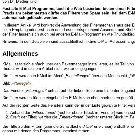
von Dr. Diether Knof
F
ast alle E-Mail-Programme, auch die Web-basierten, bieten einen Fil
Praxis am bekanntesten dürfte das Filtern von Spam sein, bei dem E-M
automatisch gelöscht werden.
In diesem Artikel wird konkret die Anwendung des Filtermechanismus des
beim Empfang oder erst nach dem Lesen entsprechend Absender und Stichwor
der Filter lassen sich auch bei anderen E-Mail-Programmen wie Thunderbird
Hinweis:
In den Beispielen sind ausschließlich fiktive E-Mail-Adressen ang
Allgemeines
KMail lässt sich einfach über den Paketmanager installieren, es ist Teil v
Hierauf wird in diesem Artikel nicht weiter eingegangen.
Die Filter werden in KMail im Menü „
Einstellungen
“ über den Menüpunkt „
Fil
Bild:
Filterregeln.
Das Fenster „
Filterregeln
“ enthält auf der linken Seite eine Liste der einge
Die Filter werden für alle eingehenden E-Mails von oben nach unten geprüft. G
Auf der rechten Seite des Fensters kann der in der Liste gewählte Filter ver
Anhand der „
Filterkriterien
“ (rechter oberer Block im Fenster) wird entschi
Greift der Filter, werden die „
Filteraktionen
“ (rechter unterer Block im F
Die Hilfe zu den Filtern (über die Schaltfläche „
Hilfe
“ erreichbar) enthält ei
genau mit denen des Programms übereinstimmen.