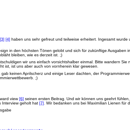
[3]
[4]
haben uns sehr gefreut und teilweise erheitert. Ingesamt wurde
sign in den höchsten Tönen gelobt und sich für zukünftige Ausgaben i
äht bleiben, wie es derzeit ist. ;)
chuldigen wir uns einfach vorsichtshalber einmal. Bitte wandern Sie n
t ist, ist uns aber auch von vornherein klar gewesen.
s gab keinen Aprilscherz und einige Leser dachten, der Programmierw
rammierwettbewerb. ;)
n|ward view
[6]
seinen ersten Beitrag. Und wir können uns geehrt fühlen,
s Interview geholt hat
[7]
. Wir bedanken uns bei Maximilian Lienen für d
usgabe