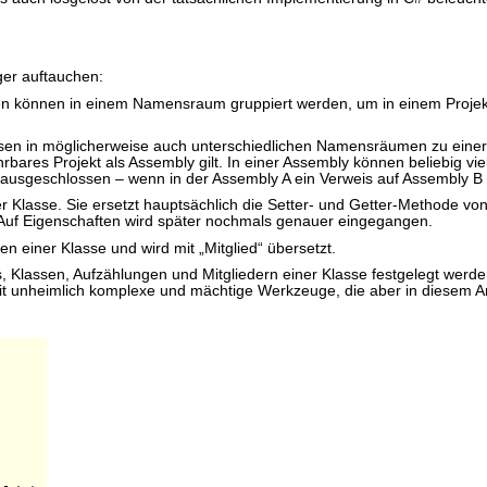
iger auftauchen:
können in einem Namensraum gruppiert werden, um in einem Projekt ode
n in möglicherweise auch unterschiedlichen Namensräumen zu einer l
hrbares Projekt als Assembly gilt. In einer Assembly können beliebig vi
 ausgeschlossen – wenn in der Assembly A ein Verweis auf Assembly B 
ner Klasse. Sie ersetzt hauptsächlich die Setter- und Getter-Methode v
Auf Eigenschaften wird später nochmals genauer eingegangen.
 einer Klasse und wird mit „Mitglied“ übersetzt.
Klassen, Aufzählungen und Mitgliedern einer Klasse festgelegt werden.
t unheimlich komplexe und mächtige Werkzeuge, die aber in diesem Arti