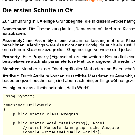
Die ersten Schritte in C#
Zur Einführung in C# einige Grundbegriffe, die in diesem Artikel häuf
Namespace:
Die Übersetzung lautet „Namensraum“: Mehrere Klassen 
aufzubauen.
Assembly:
Eine Assembly ist eine Zusammenfassung mehrerer Klasse
bezeichnen, allerdings wäre das nicht ganz richtig, da auch ein ausfü
enthaltenen Klassen zuzugreifen. Gegenseitige Verweise sind jedoch
Property:
Eine Property (Eigenschaft) ist ein weiterer Bestandteil ei
beispielsweise auch als parameterlose Methode angewandt werden. 
Member:
Member ist der Oberbegriff aller Methoden und Eigenschaften
Attribut:
Durch Attribute können zusätzliche Metadaten zu Assemblys, 
bedeutungsvoll erscheinen, sind aber nach einiger Eingewöhnungszei
Es folgt nun das allseits beliebte „Hello World“:
using System;

namespace HelloWorld

{

    public static class Program

    {

    public static void Main(String[] args)

    {   //zuerst Konsole dann graphische Ausgabe

        Console.WriteLine("Hello World");
