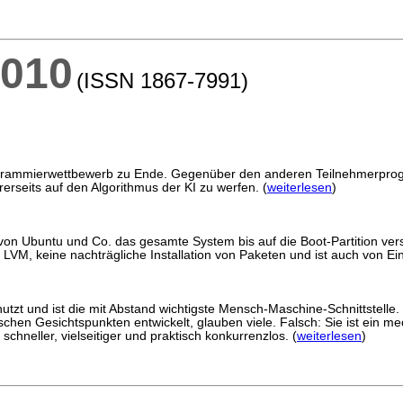
2010
(ISSN 1867-7991)
rogrammierwettbewerb zu Ende. Gegenüber den anderen Teilnehmerprog
rseits auf den Algorithmus der KI zu werfen. (
weiterlesen
)
ion von Ubuntu und Co. das gesamte System bis auf die Boot-Partition v
VM, keine nachträgliche Installation von Paketen und ist auch von Eins
tzt und ist die mit Abstand wichtigste Mensch-Maschine-Schnittstelle. 
hen Gesichtspunkten entwickelt, glauben viele. Falsch: Sie ist ein me
hneller, vielseitiger und praktisch konkurrenzlos. (
weiterlesen
)