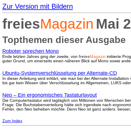
Zur Version mit Bildern
freies
Magazin
Mai 
Topthemen dieser Ausgabe
Roboter sprechen Mono
Ende letzten Jahres ging der zweite, von
freies
Magazin
initiierte P
guter Grund, um einerseits einen näheren Blick auf Mono sowie andere
Ubuntu-Systemverschlüsselung per Alternate-CD
In dieser Anleitung wird erklärt, wie man bei der Alternate-Installat
bis gar kein Wissen über Verschlüsselung im Allgemeinen, LUKS oder L
Neo – Ein ergonomisches Tastaturlayout
Die Computertastatur wird tagtäglich von Millionen von Menschen benu
Frage. Die Buchstabenverteilung hätte sich irgendwie nach ergonomisc
Fehler, den Neo beheben möchte. Denn Neo ist ganz anders: besser, sc
Zum Index