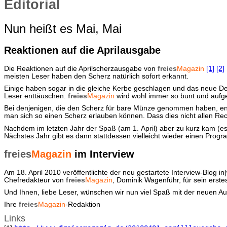
Editorial
Nun heißt es Mai, Mai
Reaktionen auf die Aprilausgabe
Die Reaktionen auf die Aprilscherzausgabe von
freies
Magazin
[1]
[2]
meisten Leser haben den Scherz natürlich sofort erkannt.
Einige haben sogar in die gleiche Kerbe geschlagen und das neue De
Leser enttäuschen.
freies
Magazin
wird wohl immer so bunt und aufgebl
Bei denjenigen, die den Scherz für bare Münze genommen haben, ents
man sich so einen Scherz erlauben können. Dass dies nicht allen Rech
Nachdem im letzten Jahr der Spaß (am 1. April) aber zu kurz kam (e
Nächstes Jahr gibt es dann stattdessen vielleicht wieder einen Prog
freies
Magazin
im Interview
Am 18. April 2010 veröffentlichte der neu gestartete Interview-Blog i
Chefredakteur von
freies
Magazin
, Dominik Wagenführ, für sein erste
Und Ihnen, liebe Leser, wünschen wir nun viel Spaß mit der neuen A
Ihre
freies
Magazin
-Redaktion
Links