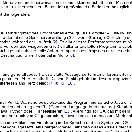
n Mono verständlicherweise immer einen kleinen Schritt hinter Microso
ig attraktiv erscheinen: Besonders groß sind die Bedenken bezüglich 
t die folgenden:
r Ausführungszeit des Programmes erzeugt (JIT Compiler – Just-In-Ti
e automatische Speicherverwaltung (Stichwort „Garbage-Collector“) o
mation während der Laufzeit
[2]
. Es gibt diverse Performancetests im Ve
Für den überwiegenden Großteil aller entwickelten Programme spiele
wichtiger ist dabei, ob alle Anforderungen eines Projektes durch ei
r Beschäftigung viel Potential in Mono
[6]
.
 und generell „böse“! Diese platte Aussage sollte man differenzierter 
h gestritten! Aber ernsthaft: Diesem Punkt gebührt in diesem Magazin si
eiterlesen ans Herz gelegt
[7]
[8]
[9]
[10]
.
dener Punkt. Während beispielsweise die Programmiersprache Java einz
e Implementierung des CLI (Common Language Infrastructure) Standar
Java, Python oder PHP realisieren
[13]
. Allerdings soll C#, das mit d
chung nur noch von C# gesprochen, obwohl es sich oftmals um Merkmal
t diesem Artikel eine Einführung in die Sprache und die Syntax von C#
i vorausgesetzt. Als übergeordneter Leitfaden dieses Artikels dient ab
ils auch losgelöst von der tatsächlichen Implementierung in C# beleu