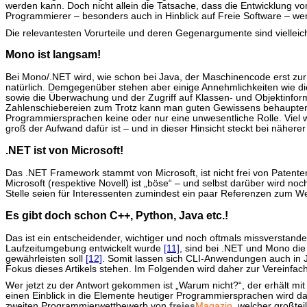
werden kann. Doch nicht allein die Tatsache, dass die Entwicklung vo
Programmierer – besonders auch in Hinblick auf Freie Software – wen
Die relevantesten Vorurteile und deren Gegenargumente sind vielleich
Mono ist langsam!
Bei Mono/.NET wird, wie schon bei Java, der Maschinencode erst zu
natürlich. Demgegenüber stehen aber einige Annehmlichkeiten wie di
sowie die Überwachung und der Zugriff auf Klassen- und Objektinfor
Zahlenschiebereien zum Trotz kann man guten Gewissens behaupten: 
Programmiersprachen keine oder nur eine unwesentliche Rolle. Viel 
groß der Aufwand dafür ist – und in dieser Hinsicht steckt bei nähere
.NET ist von Microsoft!
Das .NET Framework stammt von Microsoft, ist nicht frei von Patenten
Microsoft (respektive Novell) ist „böse“ – und selbst darüber wird noc
Stelle seien für Interessenten zumindest ein paar Referenzen zum W
Es gibt doch schon C++, Python, Java etc.!
Das ist ein entscheidender, wichtiger und noch oftmals missverstan
Laufzeitumgebung entwickelt wurde
[11]
, sind bei .NET und Mono di
gewährleisten soll
[12]
. Somit lassen sich CLI-Anwendungen auch in 
Fokus dieses Artikels stehen. Im Folgenden wird daher zur Vereinfa
Wer jetzt zu der Antwort gekommen ist „Warum nicht?“, der erhält mi
einen Einblick in die Elemente heutiger Programmiersprachen wird dabe
zweiten Programmierwettbewerb von
freies
Magazin
, welcher großte