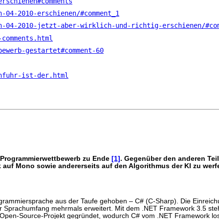
erschienen#comments
n-04-2010-erschienen/#comment_1
n-04-2010-jetzt-aber-wirklich-und-richtig-erschienen/#co
-comments.html
bewerb-gestartet#comment-60
nfuhr-ist-der.html
te Programmierwettbewerb zu Ende
[1]
. Gegenüber den anderen Te
k auf Mono sowie andererseits auf den Algorithmus der KI zu werf
rammiersprache aus der Taufe gehoben – C# (C-Sharp). Die Einreichu
er Sprachumfang mehrmals erweitert. Mit dem .NET Framework 3.5 steh
Open-Source-Projekt gegründet, wodurch C# vom .NET Framework losg