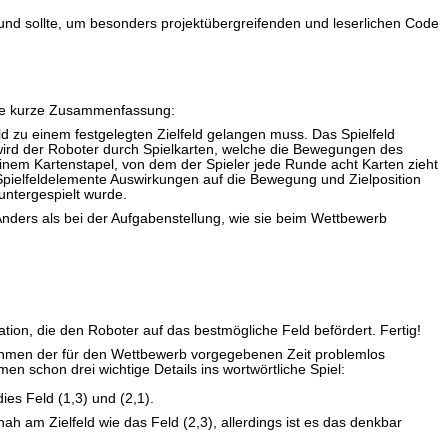
und sollte, um besonders projektübergreifenden und leserlichen Code
ine kurze Zusammenfassung:
ld zu einem festgelegten Zielfeld gelangen muss. Das Spielfeld
ird der Roboter durch Spielkarten, welche die Bewegungen des
einem Kartenstapel, von dem der Spieler jede Runde acht Karten zieht
 Spielfeldelemente Auswirkungen auf die Bewegung und Zielposition
untergespielt wurde.
 Anders als bei der Aufgabenstellung, wie sie beim Wettbewerb
ion, die den Roboter auf das bestmögliche Feld befördert. Fertig!
 Rahmen der für den Wettbewerb vorgegebenen Zeit problemlos
n schon drei wichtige Details ins wortwörtliche Spiel:
ies Feld (1,3) und (2,1).
ah am Zielfeld wie das Feld (2,3), allerdings ist es das denkbar