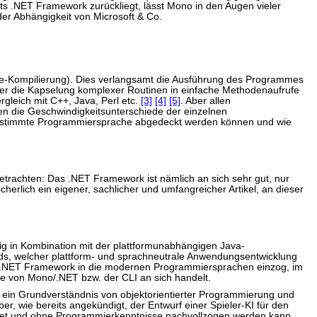
fts .NET Framework zurückliegt, lässt Mono in den Augen vieler
der Abhängigkeit von Microsoft & Co.
me-Kompilierung). Dies verlangsamt die Ausführung des Programmes
der die Kapselung komplexer Routinen in einfache Methodenaufrufe
rgleich mit C++, Java, Perl etc.
[3]
[4]
[5]
. Aber allen
n die Geschwindigkeitsunterschiede der einzelnen
ne bestimmte Programmiersprache abgedeckt werden können und wie
betrachten: Das .NET Framework ist nämlich an sich sehr gut, nur
cherlich ein eigener, sachlicher und umfangreicher Artikel, an dieser
ig in Kombination mit der plattformunabhängigen Java-
ds, welcher plattform- und sprachneutrale Anwendungsentwicklung
em .NET Framework in die modernen Programmiersprachen einzog, im
e von Mono/.NET bzw. der CLI an sich handelt.
 – ein Grundverständnis von objektorientierter Programmierung und
er, wie bereits angekündigt, der Entwurf einer Spieler-KI für den
chtet und ohne Programmierkenntnisse nachvollzogen werden kann.