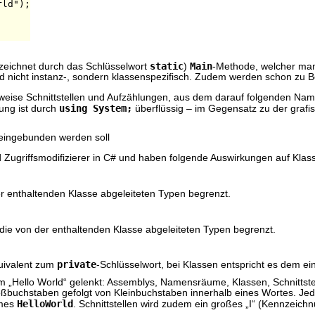
ld");

static
Main
nzeichnet durch das Schlüsselwort
)
-Methode, welcher man
ind nicht instanz-, sondern klassenspezifisch. Zudem werden schon zu 
elsweise Schnittstellen und Aufzählungen, aus dem darauf folgenden Nam
using System;
lung ist durch
überflüssig – im Gegensatz zu der graf
eingebunden werden soll
 Zugriffsmodifizierer in C# und haben folgende Auswirkungen auf Kl
der enthaltenden Klasse abgeleiteten Typen begrenzt.
er die von der enthaltenden Klasse abgeleiteten Typen begrenzt.
private
quivalent zum
-Schlüsselwort, bei Klassen entspricht es dem e
 „Hello World“ gelenkt: Assemblys, Namensräume, Klassen, Schnittste
oßbuchstaben gefolgt von Kleinbuchstaben innerhalb eines Wortes. Jed
HelloWorld
umes
. Schnittstellen wird zudem ein großes „I“ (Kennzeichn