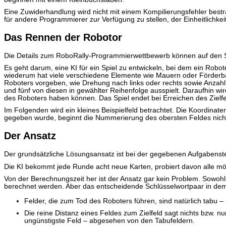
Eine Zuwiderhandlung wird nicht mit einem Kompilierungsfehler best
für andere Programmierer zur Verfügung zu stellen, der Einheitlichke
Das Rennen der Robotor
Die Details zum RoboRally-Programmierwettbewerb können auf den 
Es geht darum, eine KI für ein Spiel zu entwickeln, bei dem ein Robo
wiederum hat viele verschiedene Elemente wie Mauern oder Förderbä
Roboters vorgeben, wie Drehung nach links oder rechts sowie Anzahl 
und fünf von diesen in gewählter Reihenfolge ausspielt. Daraufhin 
des Roboters haben können. Das Spiel endet bei Erreichen des Zielf
Im Folgenden wird ein kleines Beispielfeld betrachtet. Die Koordinat
gegeben wurde, beginnt die Nummerierung des obersten Feldes nicht 
Der Ansatz
Der grundsätzliche Lösungsansatz ist bei der gegebenen Aufgabenstell
Die KI bekommt jede Runde acht neue Karten, probiert davon alle mög
Von der Berechnungszeit her ist der Ansatz gar kein Problem. Sowoh
berechnet werden. Aber das entscheidende Schlüsselwortpaar in dem b
Felder, die zum Tod des Roboters führen, sind natürlich tabu – 
Die reine Distanz eines Feldes zum Zielfeld sagt nichts bzw. nu
ungünstigste Feld – abgesehen von den Tabufeldern.