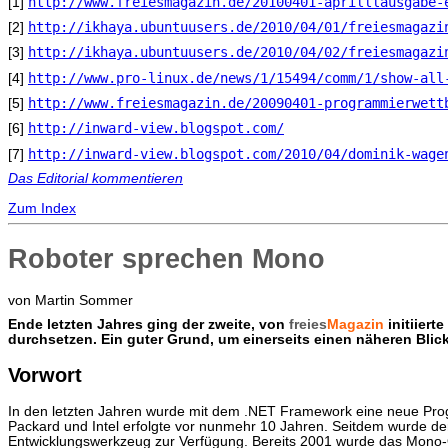
http://www.freiesmagazin.de/20100401-aprilllausgabe-
[1]
http://ikhaya.ubuntuusers.de/2010/04/01/freiesmagazi
[2]
http://ikhaya.ubuntuusers.de/2010/04/02/freiesmagazi
[3]
http://www.pro-linux.de/news/1/15494/comm/1/show-all
[4]
http://www.freiesmagazin.de/20090401-programmierwett
[5]
http://inward-view.blogspot.com/
[6]
http://inward-view.blogspot.com/2010/04/dominik-wage
[7]
Das Editorial kommentieren
Zum Index
Roboter sprechen Mono
von Martin Sommer
E
nde letzten Jahres ging der zweite, von
freies
Magazin
initiier
durchsetzen. Ein guter Grund, um einerseits einen näheren Blic
Vorwort
In den letzten Jahren wurde mit dem .NET Framework eine neue Prog
Packard und Intel erfolgte vor nunmehr 10 Jahren. Seitdem wurde d
Entwicklungswerkzeug zur Verfügung. Bereits 2001 wurde das Mono-