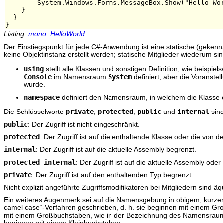
        System.Windows.Forms.MessageBox.Show("Hello Wor
    }

  }

Listing:
mono_HelloWorld
Der Einstiegspunkt für jede C#-Anwendung ist eine statische (geken
keine Objektinstanz erstellt werden; statische Mitglieder wiederum s
using
stellt alle Klassen und sonstigen Definition, wie beispi
Console
System
im Namensraum
definiert, aber die Voranstel
wurde.
namespace
definiert den Namensraum, in welchem die Klasse 
private
protected
public
internal
Die Schlüsselworte
,
,
und
sind
public
: Der Zugriff ist nicht eingeschränkt.
protected
: Der Zugriff ist auf die enthaltende Klasse oder die von 
internal
: Der Zugriff ist auf die aktuelle Assembly begrenzt.
protected internal
: Der Zugriff ist auf die aktuelle Assembly od
private
: Der Zugriff ist auf den enthaltenden Typ begrenzt.
Nicht explizit angeführte Zugriffsmodifikatoren bei Mitgliedern sind ä
Ein weiteres Augenmerk sei auf die Namensgebung in obigem, kurzem
camel case“-Verfahren geschrieben, d. h. sie beginnen mit einem Gr
mit einem Großbuchstaben, wie in der Bezeichnung des Namensra
beginnen mit einem Kleinbuchstaben.