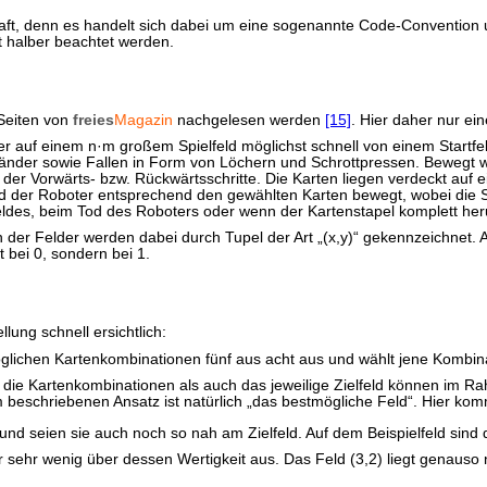
raft, denn es handelt sich dabei um eine sogenannte Code-Convention 
it halber beachtet werden.
Seiten von
freies
Magazin
nachgelesen werden
[15]
. Hier daher nur e
ter auf einem n·m großem Spielfeld möglichst schnell von einem Startfe
nder sowie Fallen in Form von Löchern und Schrottpressen. Bewegt w
der Vorwärts- bzw. Rückwärtsschritte. Die Karten liegen verdeckt auf 
wird der Roboter entsprechend den gewählten Karten bewegt, wobei die
eldes, beim Tod des Roboters oder wenn der Kartenstapel komplett her
en der Felder werden dabei durch Tupel der Art „(x,y)“ gekennzeichnet.
bei 0, sondern bei 1.
ung schnell ersichtlich:
lichen Kartenkombinationen fünf aus acht aus und wählt jene Kombinat
l die Kartenkombinationen als auch das jeweilige Zielfeld können im
eschriebenen Ansatz ist natürlich „das bestmögliche Feld“. Hier komme
und seien sie auch noch so nah am Zielfeld. Auf dem Beispielfeld sind d
r sehr wenig über dessen Wertigkeit aus. Das Feld (3,2) liegt genauso n