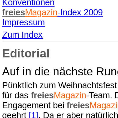
Konventionen
freies
Magazin
-Index 2009
Impressum
Zum Index
Editorial
Auf in die nächste Ru
Pünktlich zum Weihnachtsfest
für das
freies
Magazin
-Team. 
Engagement bei
freies
Magazi
geehrt
[1]
. Da er aber natürlic