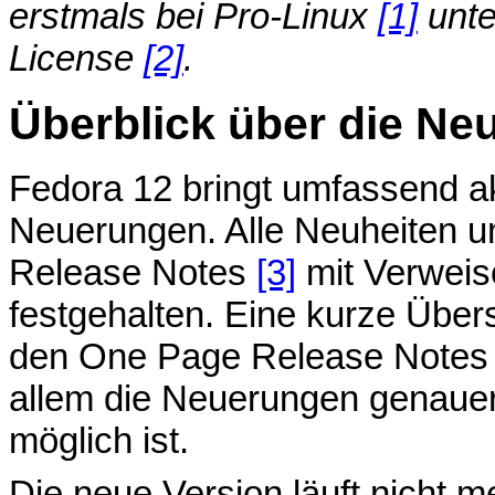
erstmals bei Pro-Linux
[1]
unte
License
[2]
.
Überblick über die N
Fedora 12 bringt umfassend ak
Neuerungen. Alle Neuheiten un
Release Notes
[3]
mit Verweise
festgehalten. Eine kurze Über
den One Page Release Note
allem die Neuerungen genauer
möglich ist.
Die neue Version läuft nicht m