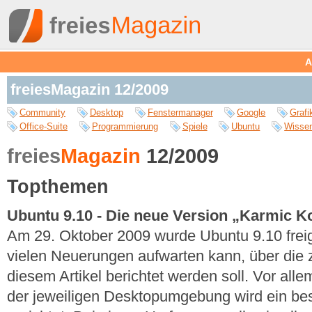
A
freiesMagazin 12/2009
Community
Desktop
Fenstermanager
Google
Grafi
Office-Suite
Programmierung
Spiele
Ubuntu
Wissen
freies
Magazin
12/2009
Topthemen
Ubuntu 9.10 - Die neue Version „Karmic Ko
Am 29. Oktober 2009 wurde Ubuntu 9.10 frei
vielen Neuerungen aufwarten kann, über die z
diesem Artikel berichtet werden soll. Vor all
der jeweiligen Desktopumgebung wird ein b