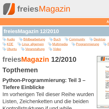
A
freiesMagazin 12/2010
Audio
Bildbearbeitung
Buch
Community
Desktop
KDE
Linux allgemein
Multimedia
Programmierung
Ubuntu
Veranstaltung
Video
freies
Magazin
12/2010
Topthemen
Python-Programmierung: Teil 3 –
Tiefere Einblicke
Im vorherigen Teil dieser Reihe wurden
Listen, Zeichenketten und die beiden
Kontrollstrukturen if und while