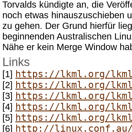
Torvalds kündigte an, die Veröf
noch etwas hinauszuschieben u
zu gehen. Der Grund hierfür lie
beginnenden Australischen Lin
Nähe er kein Merge Window ha
Links
https://lkml.org/lkm
[1]
https://lkml.org/lkm
[2]
https://lkml.org/lkm
[3]
https://lkml.org/lkm
[4]
https://lkml.org/lkm
[5]
http://linux.conf.au
[6]