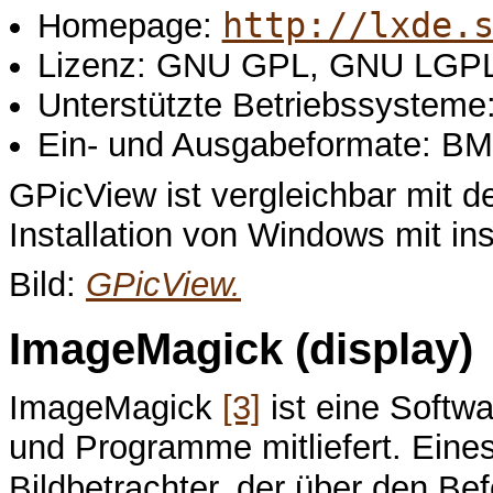
http://lxde.
Homepage:
Lizenz: GNU GPL, GNU LGP
Unterstützte Betriebssysteme:
Ein- und Ausgabeformate: B
GPicView ist vergleichbar mit d
Installation von Windows mit inst
Bild:
GPicView.
ImageMagick (display)
ImageMagick
[3]
ist eine Softwa
und Programme mitliefert. Eine
Bildbetrachter, der über den Be