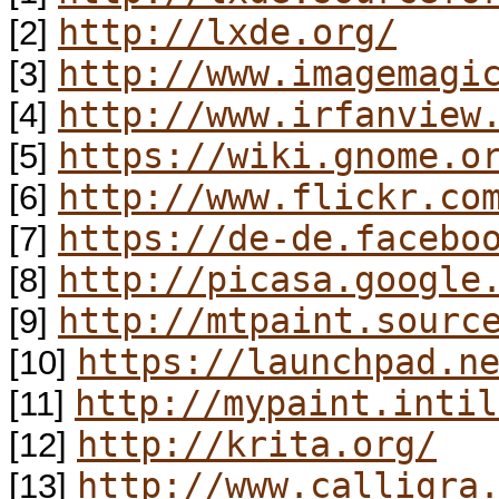
http://lxde.org/
[2]
http://www.imagemagi
[3]
http://www.irfanview
[4]
https://wiki.gnome.o
[5]
http://www.flickr.co
[6]
https://de-de.facebo
[7]
http://picasa.google
[8]
http://mtpaint.sourc
[9]
https://launchpad.n
[10]
http://mypaint.intil
[11]
http://krita.org/
[12]
http://www.calligra
[13]