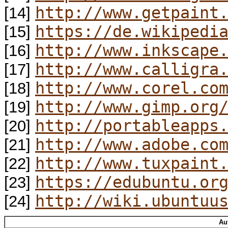
http://www.getpaint
[14]
https://de.wikipedi
[15]
http://www.inkscape
[16]
http://www.calligra
[17]
http://www.corel.co
[18]
http://www.gimp.org
[19]
http://portableapps
[20]
http://www.adobe.co
[21]
http://www.tuxpaint
[22]
https://edubuntu.or
[23]
http://wiki.ubuntuu
[24]
Au