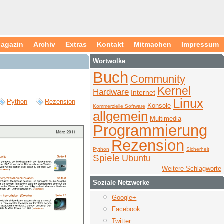
agazin
Archiv
Extras
Kontakt
Mitmachen
Impressum
Wortwolke
Buch
Community
Kernel
Hardware
Internet
Linux
Python
Rezension
Konsole
Kommerzielle Software
allgemein
Multimedia
Programmierung
Rezension
Python
Sicherheit
Spiele
Ubuntu
Weitere Schlagworte
Soziale Netzwerke
Google+
Facebook
Twitter