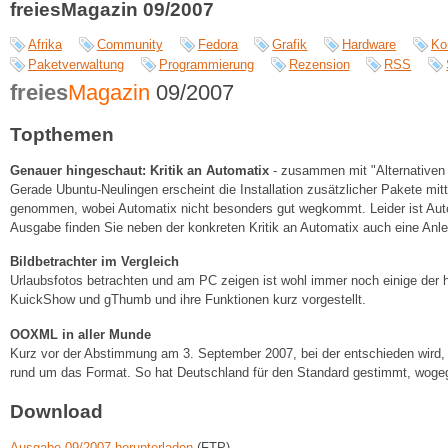
freiesMagazin 09/2007
Afrika
Community
Fedora
Grafik
Hardware
Ko
Paketverwaltung
Programmierung
Rezension
RSS
freies
Magazin
09/2007
Topthemen
Genauer hingeschaut: Kritik an Automatix
- zusammen mit "Alternativen
Gerade Ubuntu-Neulingen erscheint die Installation zusätzlicher Pakete mit
genommen, wobei Automatix nicht besonders gut wegkommt. Leider ist Autom
Ausgabe finden Sie neben der konkreten Kritik an Automatix auch eine An
Bildbetrachter im Vergleich
Urlaubsfotos betrachten und am PC zeigen ist wohl immer noch einige der 
KuickShow und gThumb und ihre Funktionen kurz vorgestellt.
OOXML in aller Munde
Kurz vor der Abstimmung am 3. September 2007, bei der entschieden wird,
rund um das Format. So hat Deutschland für den Standard gestimmt, wogeg
Download
Ausgabe 09/2007 herunterladen
(FTP)