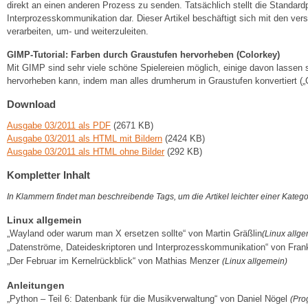
direkt an einen anderen Prozess zu senden. Tatsächlich stellt die Standard
Interprozesskommunikation dar. Dieser Artikel beschäftigt sich mit den ver
verarbeiten, um- und weiterzuleiten.
GIMP-Tutorial: Farben durch Graustufen hervorheben (Colorkey)
Mit GIMP sind sehr viele schöne Spielereien möglich, einige davon lassen s
hervorheben kann, indem man alles drumherum in Graustufen konvertiert („Co
Download
Ausgabe 03/2011 als PDF
(2671 KB)
Ausgabe 03/2011 als HTML mit Bildern
(2424 KB)
Ausgabe 03/2011 als HTML ohne Bilder
(292 KB)
Kompletter Inhalt
In Klammern findet man beschreibende Tags, um die Artikel leichter einer Kateg
Linux allgemein
„Wayland oder warum man X ersetzen sollte“ von Martin Gräßlin
(Linux allge
„Datenströme, Dateideskriptoren und Interprozesskommunikation“ von Fran
„Der Februar im Kernelrückblick“ von Mathias Menzer
(Linux allgemein)
Anleitungen
„Python – Teil 6: Datenbank für die Musikverwaltung“ von Daniel Nögel
(Pro