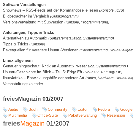
Software-Vorstellungen
Snownews – RSS-Feeds auf der Kommandozeile lesen
(Konsole, RSS)
Bildbetrachter im Vergleich
(Grafikprogramm)
Versionsverwaltung mit Subversion
(Konsole, Programmierung)
Anleitungen, Tipps & Tricks
Alternativen zu Automatix
(Softwareinstallation, Systemverwaltung)
Tipps & Tricks
(Konsole)
Paketquellen für veraltete Ubuntu-Versionen
(Paketverwaltung, Ubuntu allgem
Linux allgemein
Genauer hingeschaut: Kritik an Automatix
(Rezension, Systemverwaltung )
Ubuntu-Geschichte im Blick – Teil 5: Edgy Eft
(Ubuntu 6.10 "Edgy Eft")
linux4afrika – Entwicklungshilfe der anderen Art
(Afrika, Hardware, Ubuntu al
Veranstaltungskalender
freiesMagazin 01/2007
Audio
Buch
Community
Editor
Fedora
Google
Multimedia
Office-Suite
Paketverwaltung
Rezension
freies
Magazin
01/2007