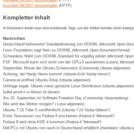
Ausgabe 09/2007 herunterladen
(HTTP)
Kompletter Inhalt
In Klammern findet man beschreibende Tags, um die Artikel leichter einer Kateg
Nachrichten
Deutschland befürwortet Standardisierung von OOXML
(Microsoft, Open Doc
Linux Foundation sagt Nein zu OOXML
(Microsoft, Open Document Format)
Schwedens Wahl zum OOXML-Standard für ungültig erklärt
(Microsoft, Ope
FSF: Microsoft kann sich nicht von der GPLv3 ausnehmen
(Lizenz, Microsof
September, Monat der Ubuntu-Screencasts
(Community, Ubuntu allgemein)
Achtung, der Hardy Heron kommt!
(Ubuntu 8.04 "Hardy Heron")
Canonical eröffnet Ubuntu-Shop
(Ubuntu allgemein)
Umfrage ergab: Ubuntu meist genutzte Linux-Distribution
(Ubuntu allgemein)
bullet-proof-x in Aktion
(X-Server)
Am 15. September ist Software Freedom Day
(Community, Veranstaltung)
Wie wird das Wetter morgen?
( Linux allgemein)
Ubuntu 7.10 Tribe 5 veröffentlicht
(Ubuntu 7.10 "Gutsy Gibbon")
Erste Testversion von Fedora 8 erschienen
(Fedora 8 "Werewolf")
Fedora 8 wird ohne KDE 4 kommen
(Fedora 8 "Werewolf")
Dell-PCs mit Ubuntu nun auch in Deutschland erhältlich
(Hardware, Ubuntu a