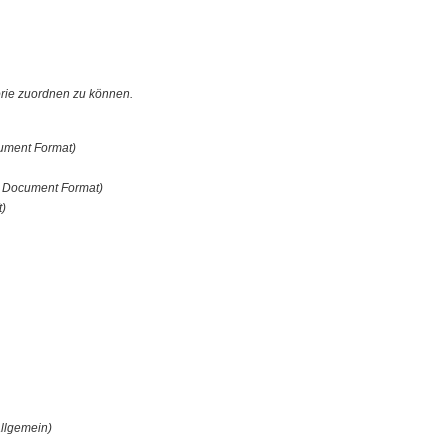
orie zuordnen zu können.
ument Format)
n Document Format)
t)
llgemein)