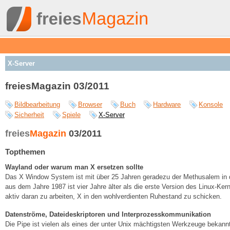
X-Server
freiesMagazin 03/2011
Bildbearbeitung
Browser
Buch
Hardware
Konsole
Sicherheit
Spiele
X-Server
freies
Magazin
03/2011
Topthemen
Wayland oder warum man X ersetzen sollte
Das X Window System ist mit über 25 Jahren geradezu der Methusalem in de
aus dem Jahre 1987 ist vier Jahre älter als die erste Version des Linux-Ke
aktiv daran zu arbeiten, X in den wohlverdienten Ruhestand zu schicken.
Datenströme, Dateideskriptoren und Interprozesskommunikation
Die Pipe ist vielen als eines der unter Unix mächtigsten Werkzeuge bekann