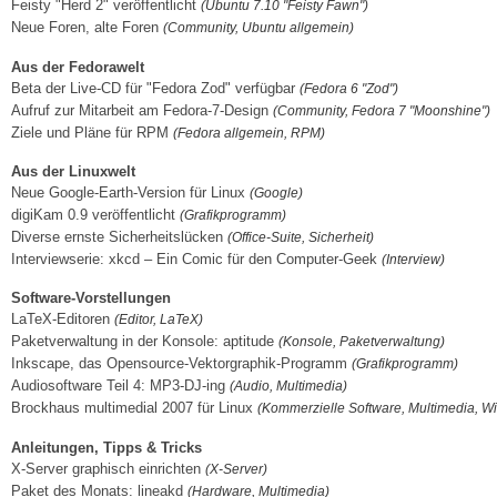
Feisty "Herd 2" veröffentlicht
(Ubuntu 7.10 "Feisty Fawn")
Neue Foren, alte Foren
(Community, Ubuntu allgemein)
Aus der Fedorawelt
Beta der Live-CD für "Fedora Zod" verfügbar
(Fedora 6 "Zod")
Aufruf zur Mitarbeit am Fedora-7-Design
(Community, Fedora 7 "Moonshine")
Ziele und Pläne für RPM
(Fedora allgemein, RPM)
Aus der Linuxwelt
Neue Google-Earth-Version für Linux
(Google)
digiKam 0.9 veröffentlicht
(Grafikprogramm)
Diverse ernste Sicherheitslücken
(Office-Suite, Sicherheit)
Interviewserie: xkcd – Ein Comic für den Computer-Geek
(Interview)
Software-Vorstellungen
LaTeX-Editoren
(Editor, LaTeX)
Paketverwaltung in der Konsole: aptitude
(Konsole, Paketverwaltung)
Inkscape, das Opensource-Vektorgraphik-Programm
(Grafikprogramm)
Audiosoftware Teil 4: MP3-DJ-ing
(Audio, Multimedia)
Brockhaus multimedial 2007 für Linux
(Kommerzielle Software, Multimedia, W
Anleitungen, Tipps & Tricks
X-Server graphisch einrichten
(X-Server)
Paket des Monats: lineakd
(Hardware, Multimedia)