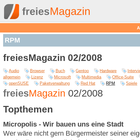
A
RPM
freiesMagazin 02/2008
Audio
Browser
Buch
Gentoo
Hardware
Interv
allgemein
Lizenz
Microsoft
Multimedia
Office-Suite
openSUSE
Paketverwaltung
Red Hat
RPM
Spiele
freies
Magazin
02/2008
Topthemen
Micropolis - Wir bauen uns eine Stadt
Wer wäre nicht gern Bürgermeister seiner eig