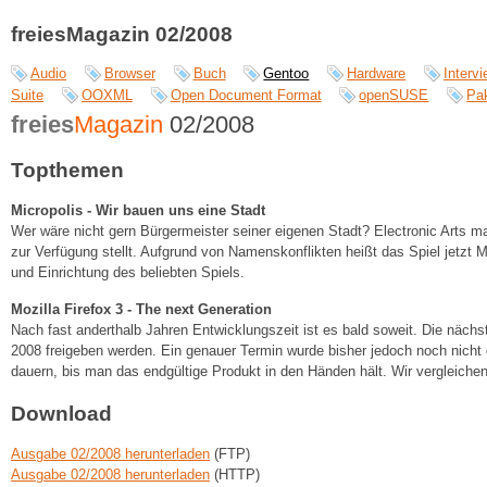
freiesMagazin 02/2008
Audio
Browser
Buch
Gentoo
Hardware
Interv
Suite
OOXML
Open Document Format
openSUSE
Pa
freies
Magazin
02/2008
Topthemen
Micropolis - Wir bauen uns eine Stadt
Wer wäre nicht gern Bürgermeister seiner eigenen Stadt? Electronic Arts ma
zur Verfügung stellt. Aufgrund von Namenskonflikten heißt das Spiel jetzt Mi
und Einrichtung des beliebten Spiels.
Mozilla Firefox 3 - The next Generation
Nach fast anderthalb Jahren Entwicklungszeit ist es bald soweit. Die nächst
2008 freigeben werden. Ein genauer Termin wurde bisher jedoch noch nicht 
dauern, bis man das endgültige Produkt in den Händen hält. Wir vergleichen 
Download
Ausgabe 02/2008 herunterladen
(FTP)
Ausgabe 02/2008 herunterladen
(HTTP)