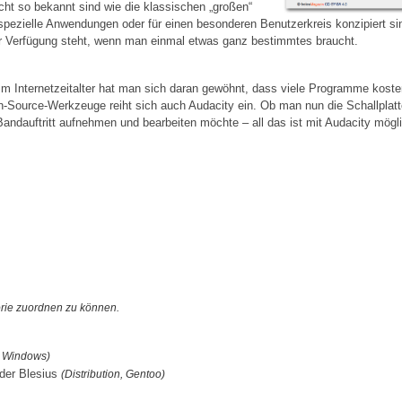
icht so bekannt sind wie die klassischen „großen“
 spezielle Anwendungen oder für einen besonderen Benutzerkreis konzipiert sind
ur Verfügung steht, wenn man einmal etwas ganz bestimmtes braucht.
 Im Internetzeitalter hat man sich daran gewöhnt, dass viele Programme koste
en-Source-Werkzeuge reiht sich auch Audacity ein. Ob man nun die Schallpla
Bandauftritt aufnehmen und bearbeiten möchte – all das ist mit Audacity mögl
orie zuordnen zu können.
u, Windows)
nder Blesius
(Distribution, Gentoo)