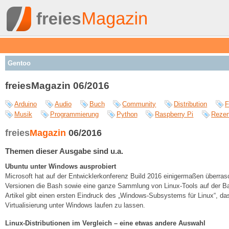
Gentoo
freiesMagazin 06/2016
Arduino
Audio
Buch
Community
Distribution
F
Musik
Programmierung
Python
Raspberry Pi
Rezen
freies
Magazin
06/2016
Themen dieser Ausgabe sind u.a.
Ubuntu unter Windows ausprobiert
Microsoft hat auf der Entwicklerkonferenz Build 2016 einigermaßen überras
Versionen die Bash sowie eine ganze Sammlung von Linux-Tools auf der Bas
Artikel gibt einen ersten Eindruck des „Windows-Subsystems für Linux“, das
Virtualisierung unter Windows laufen zu lassen.
Linux-Distributionen im Vergleich – eine etwas andere Auswahl