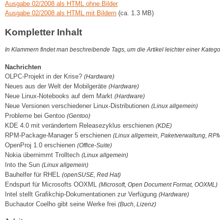
Ausgabe 02/2008 als HTML ohne Bilder
Ausgabe 02/2008 als HTML mit Bildern
(ca. 1.3 MB)
Kompletter Inhalt
In Klammern findet man beschreibende Tags, um die Artikel leichter einer Kateg
Nachrichten
OLPC-Projekt in der Krise?
(Hardware)
Neues aus der Welt der Mobilgeräte
(Hardware)
Neue Linux-Notebooks auf dem Markt
(Hardware)
Neue Versionen verschiedener Linux-Distributionen
(Linux allgemein)
Probleme bei Gentoo
(Gentoo)
KDE 4.0 mit verändertem Releasezyklus erschienen
(KDE)
RPM-Package-Manager 5 erschienen
(Linux allgemein, Paketverwaltung, RP
OpenProj 1.0 erschienen
(Office-Suite)
Nokia übernimmt Trolltech
(Linux allgemein)
Into the Sun
(Linux allgemein)
Bauhelfer für RHEL
(openSUSE, Red Hat)
Endspurt für Microsofts OOXML
(Microsoft, Open Document Format, OOXML)
Intel stellt Graﬁkchip-Dokumentationen zur Verfügung
(Hardware)
Buchautor Coelho gibt seine Werke frei
(Buch, Lizenz)