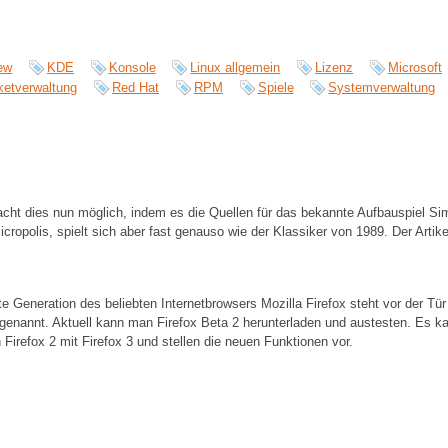
iew
KDE
Konsole
Linux allgemein
Lizenz
Microsoft
ketverwaltung
Red Hat
RPM
Spiele
Systemverwaltung
cht dies nun möglich, indem es die Quellen für das bekannte Aufbauspiel Sim 
cropolis, spielt sich aber fast genauso wie der Klassiker von 1989. Der Artikel
e Generation des beliebten Internetbrowsers Mozilla Firefox steht vor der Tür
genannt. Aktuell kann man Firefox Beta 2 herunterladen und austesten. Es ka
Firefox 2 mit Firefox 3 und stellen die neuen Funktionen vor.