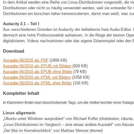
In dem Artikel werden eine Reihe von Linux-Distributionen vorgestellt, die n
Distributionen oder nicht so häufig verwendet werden, weil sie entweder für
Distributionen ein bisschen näher kennenzulernen, damit man weiß, was z
Audacity 2.1 – Teil I
Aus verschiedenen Gründen ist Audacity der beliebteste freie Audio-Editor.
dennoch eine hohe Professionalität aufweisen. In die Riege der besten Op
digitalisieren, Videos nachvertonen oder das eigene Gitarrenspiel oder den 
Download
Ausgabe 06/2016 als PDF
(1806 KB)
Ausgabe 06/2016 als EPUB mit Bildern
(929 KB)
Ausgabe 06/2016 als EPUB ohne Bilder
(79 KB)
Ausgabe 06/2016 als HTML mit Bildern
(1058 KB)
Ausgabe 06/2016 als HTML ohne Bilder
(156 KB)
Kompletter Inhalt
In Klammern findet man beschreibende Tags, um die Artikel leichter einer Kateg
Linux allgemein
„Ubuntu unter Windows ausprobiert“ von Michael Kofler
(Distribution, Ubunt
„Linux-Distributionen im Vergleich – eine etwas andere Auswahl“ von Alexa
„Der Mai im Kernelrückblick“ von Mathias Menzer
(Kernel)