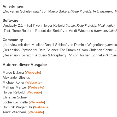
Anleitungen
„Docker im Schuleinsatz“ von Marco Bakera
(Freie Projekte, Virtualisierung,
Software
„Audacity 2.1 – Teil I“ von Holger Reibold
(Audio, Freie Projekte, Multimedia)
„Test: Tomb Raider – Reboot der Serie“ von Arndt Wiechens
(Kommerzielle S
Community
„Interview mit dem Musiker Daniel Schlep“ von Dominik Wagenführ
(Communi
„Rezension: Python for Data Science For Dummies“ von Christian Schnell
(
„Rezension: Scratch, Arduino & Raspberry Pi“ von Jochen Schnelle
(Arduin
Autoren dieser Ausgabe
Marco Bakera (
Webseite
)
Alexander Blesius
Michael Kofler (
Webseite
)
Mathias Menzer (
Webseite
)
Holger Reibold (
Webseite
)
Christian Schnell
Jochen Schnelle (
Webseite
)
Dominik Wagenführ (
Webseite
)
Arndt Wiechens (
Webseite
)