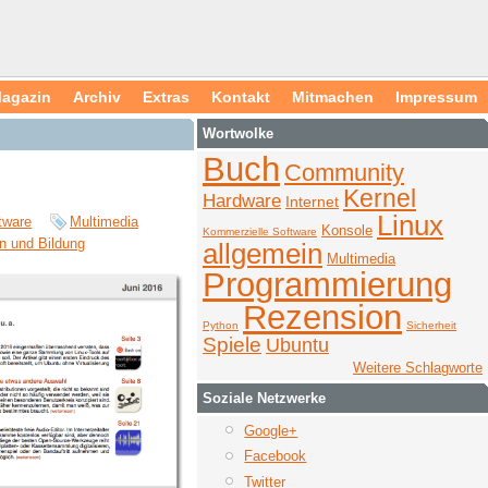
agazin
Archiv
Extras
Kontakt
Mitmachen
Impressum
Wortwolke
Buch
Community
Kernel
Hardware
Internet
Linux
tware
Multimedia
Konsole
Kommerzielle Software
n und Bildung
allgemein
Multimedia
Programmierung
Rezension
Python
Sicherheit
Spiele
Ubuntu
Weitere Schlagworte
Soziale Netzwerke
Google+
Facebook
Twitter