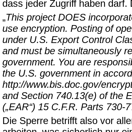
dass jeder Zugriff haben darf. 
„
This project DOES incorporate
use encryption. Posting of ope
under U.S. Export Control Cl
and must be simultaneously re
government. You are responsibl
the U.S. government in accord
http://www.bis.doc.gov/encry
and Section 740.13(e) of the E
(„EAR“) 15 C.F.R. Parts 730-
Die Sperre betrifft also vor al
arbeiten, was sicherlich nur e