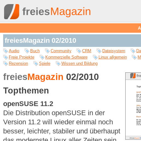
A
freiesMagazin 02/2010
Audio
Buch
Community
CRM
Dateisystem
Da
Freie Projekte
Kommerzielle Software
Linux allgemein
M
Rezension
Spiele
Wissen und Bildung
freies
Magazin
02/2010
Topthemen
openSUSE 11.2
Die Distribution openSUSE in der
Version 11.2 will wieder einmal noch
besser, leichter, stabiler und überhaupt
das modernste Linux aller Zeiten sein.