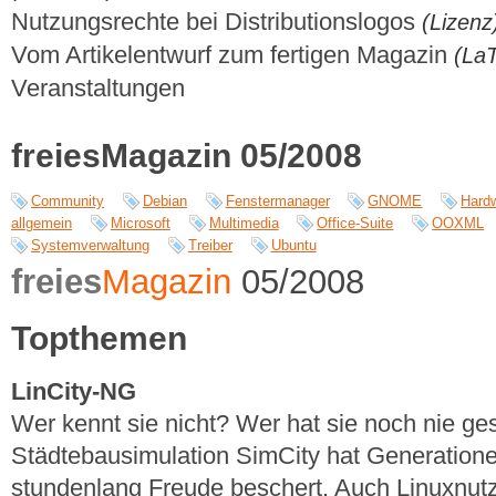
Nutzungsrechte bei Distributionslogos
(Lizenz
Vom Artikelentwurf zum fertigen Magazin
(La
Veranstaltungen
freiesMagazin 05/2008
Community
Debian
Fenstermanager
GNOME
Hard
allgemein
Microsoft
Multimedia
Office-Suite
OOXML
Systemverwaltung
Treiber
Ubuntu
freies
Magazin
05/2008
Topthemen
LinCity-NG
Wer kennt sie nicht? Wer hat sie noch nie ges
Städtebausimulation SimCity hat Generation
stundenlang Freude beschert. Auch Linuxnut