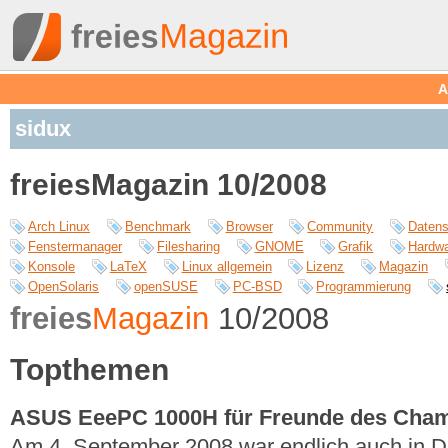
A
sidux
freiesMagazin 10/2008
Arch Linux
Benchmark
Browser
Community
Datens
Fenstermanager
Filesharing
GNOME
Grafik
Hardw
Konsole
LaTeX
Linux allgemein
Lizenz
Magazin
OpenSolaris
openSUSE
PC-BSD
Programmierung
freies
Magazin
10/2008
Topthemen
ASUS EeePC 1000H für Freunde des Cha
Am 4. September 2008 war endlich auch in Deu