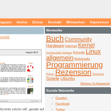
agazin
Archiv
Extras
Kontakt
Mitmachen
Impressum
Wortwolke
Buch
nSUSE
Community
Kernel
Hardware
Internet
Linux
Konsole
Kommerzielle Software
allgemein
Multimedia
Programmierung
Rezension
Python
Sicherheit
Spiele
Ubuntu
Weitere Schlagworte
Soziale Netzwerke
Google+
Facebook
kzente setzen will, gerade auf
Twitter