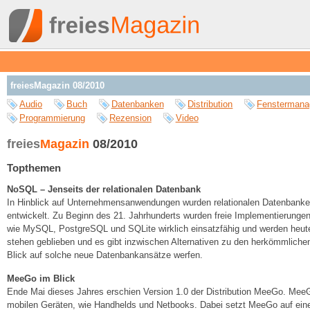
freiesMagazin 08/2010
Audio
Buch
Datenbanken
Distribution
Fenstermana
Programmierung
Rezension
Video
freies
Magazin
08/2010
Topthemen
NoSQL – Jenseits der relationalen Datenbank
In Hinblick auf Unternehmensanwendungen wurden relationalen Datenbanke
entwickelt. Zu Beginn des 21. Jahrhunderts wurden freie Implementierunge
wie MySQL, PostgreSQL und SQLite wirklich einsatzfähig und werden heute 
stehen geblieben und es gibt inzwischen Alternativen zu den herkömmlichen 
Blick auf solche neue Datenbankansätze werfen.
MeeGo im Blick
Ende Mai dieses Jahres erschien Version 1.0 der Distribution MeeGo. MeeG
mobilen Geräten, wie Handhelds und Netbooks. Dabei setzt MeeGo auf eine 