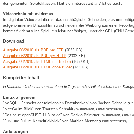
den genannten Geräteklassen. Hört sich interessant an? Ist es auch.
Videoschnitt mit Avidemux
Im digitalen Video-Zeitalter ist das nachträgliche Schneiden, Zusammenf
aufgenommenen Urlaubsfilm zu schneiden, die Werbung aus einer Reportage
kommt Avidemux ins Spiel, ein leistungsfähiges, unter der GPL (GNU Genera
Download
Ausgabe 08/2010 als PDF per FTP
(2033 KB)
Ausgabe 08/2010 als PDF per HTTP
(2033 KB)
Ausgabe 08/2010 als HTML mit Bildern
(1659 KB)
Ausgabe 08/2010 als HTML ohne Bilder
(183 KB)
Kompletter Inhalt
In Klammern findet man beschreibende Tags, um die Artikel leichter einer Kateg
Linux allgemein
"NoSQL – Jenseits der relationalen Datenbanken" von Jochen Schnelle
(Da
"MeeGo im Blick" von Thorsten Schmidt
(Distribution, Linux allgemein)
"Das neue openSUSE 11.3 ist da" von Saskia Brückner
(Distribution, Linu
"Juni und Juli im Kernelrückblick" von Mathias Menzer
(Linux allgemein)
Anleitungen