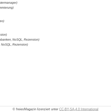
stermanager)
mmierung)
deo)
sion)
nbanken, NoSQL, Rezension)
, NoSQL, Rezension)
© freiesMagazin lizenziert unter
CC-BY-SA-4.0 International