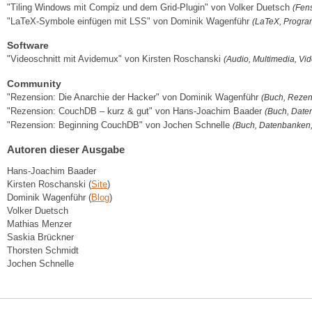
"Tiling Windows mit Compiz und dem Grid-Plugin" von Volker Duetsch
(Fen
"LaTeX-Symbole einfügen mit LSS" von Dominik Wagenführ
(LaTeX, Progra
Software
"Videoschnitt mit Avidemux" von Kirsten Roschanski
(Audio, Multimedia, Vi
Community
"Rezension: Die Anarchie der Hacker" von Dominik Wagenführ
(Buch, Rezen
"Rezension: CouchDB – kurz & gut" von Hans-Joachim Baader
(Buch, Date
"Rezension: Beginning CouchDB" von Jochen Schnelle
(Buch, Datenbanken
Autoren dieser Ausgabe
Hans-Joachim Baader
Kirsten Roschanski (
Site
)
Dominik Wagenführ (
Blog
)
Volker Duetsch
Mathias Menzer
Saskia Brückner
Thorsten Schmidt
Jochen Schnelle