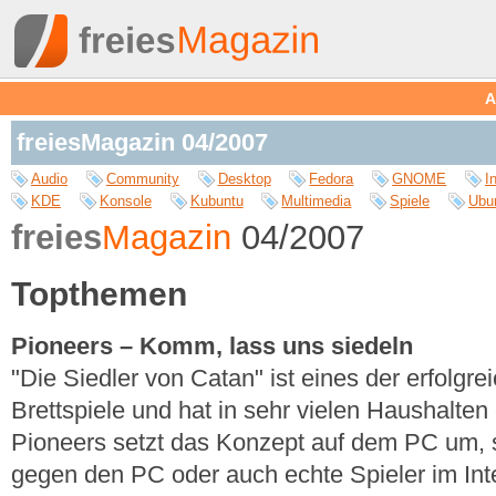
A
freiesMagazin 04/2007
Audio
Community
Desktop
Fedora
GNOME
I
KDE
Konsole
Kubuntu
Multimedia
Spiele
Ubu
freies
Magazin
04/2007
Topthemen
Pioneers – Komm, lass uns siedeln
"Die Siedler von Catan" ist eines der erfolgr
Brettspiele und hat in sehr vielen Haushalte
Pioneers setzt das Konzept auf dem PC um,
gegen den PC oder auch echte Spieler im Int