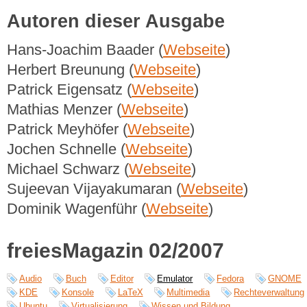
Autoren dieser Ausgabe
Hans-Joachim Baader (
Webseite
)
Herbert Breunung (
Webseite
)
Patrick Eigensatz (
Webseite
)
Mathias Menzer (
Webseite
)
Patrick Meyhöfer (
Webseite
)
Jochen Schnelle (
Webseite
)
Michael Schwarz (
Webseite
)
Sujeevan Vijayakumaran (
Webseite
)
Dominik Wagenführ (
Webseite
)
freiesMagazin 02/2007
Audio
Buch
Editor
Emulator
Fedora
GNOME
KDE
Konsole
LaTeX
Multimedia
Rechteverwaltung
Ubuntu
Virtualisierung
Wissen und Bildung