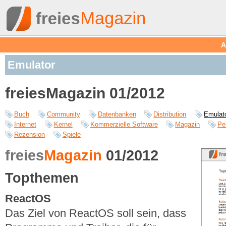
A
Emulator
freiesMagazin 01/2012
Buch
Community
Datenbanken
Distribution
Emulat
Internet
Kernel
Kommerzielle Software
Magazin
Pe
Rezension
Spiele
freies
Magazin
01/2012
Topthemen
ReactOS
Das Ziel von ReactOS soll sein, dass