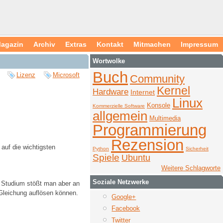
agazin
Archiv
Extras
Kontakt
Mitmachen
Impressum
Wortwolke
Buch
Lizenz
Microsoft
Community
Kernel
Hardware
Internet
Linux
Konsole
Kommerzielle Software
allgemein
Multimedia
Programmierung
Rezension
auf die wichtigsten
Python
Sicherheit
Spiele
Ubuntu
Weitere Schlagworte
Soziale Netzwerke
m Studium stößt man aber an
 Gleichung auflösen können.
Google+
Facebook
Twitter