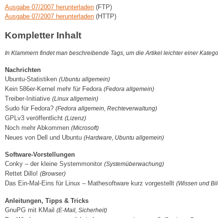
Ausgabe 07/2007 herunterladen
(FTP)
Ausgabe 07/2007 herunterladen
(HTTP)
Kompletter Inhalt
In Klammern findet man beschreibende Tags, um die Artikel leichter einer Kateg
Nachrichten
Ubuntu-Statistiken
(Ubuntu allgemein)
Kein 586er-Kernel mehr für Fedora
(Fedora allgemein)
Treiber-Initiative
(Linux allgemein)
Sudo für Fedora?
(Fedora allgemein, Rechteverwaltung)
GPLv3 veröffentlicht
(Lizenz)
Noch mehr Abkommen
(Microsoft)
Neues von Dell und Ubuntu
(Hardware, Ubuntu allgemein)
Software-Vorstellungen
Conky – der kleine Systemmonitor
(Systemüberwachung)
Rettet Dillo!
(Browser)
Das Ein-Mal-Eins für Linux – Mathesoftware kurz vorgestellt
(Wissen und Bi
Anleitungen, Tipps & Tricks
GnuPG mit KMail
(E-Mail, Sicherheit)