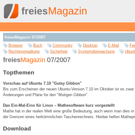
freiesMagazin 07/2007
Browser
Buch
Community
Desktop
E-Mail
Fe
Rechteverwaltung
Sicherheit
Systemüberwachung
Ubun
freies
Magazin
07/2007
Topthemen
Vorschau auf Ubuntu 7.10 "Gutsy Gibbon"
Bis zum Erscheinen der neuen Ubuntu-Version 7.10 im Oktober ist es zwar no
Änderungen und Pläne für den "Mutigen Gibbon".
Das Ein-Mal-Eins für Linux – Mathesoftware kurz vorgestellt
Mathe hat in der realen Welt eine große Bedeutung, auch wenn man dies in
die Grenzen eines herkömmlichen Taschenrechners. Hierbei helfen Mathepro
Download