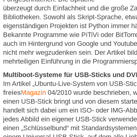
überzeugt durch Einfachheit und die große Zah
Bibliotheken. Sowohl als Skript-Sprache, etw
eigenständigen Projekten ist Python immer hä
Bekannte Programme wie PiTiVi oder BitTorr
auch im Hintergrund von Google und Youtube
nicht mehr wegzudenken sein. Der Artikel bil
mehrteiligen Einführung in die Programmiers
Multiboot-Systeme für USB-Sticks und D
Im Artikel „Ubuntu-Live-System von USB-Stic
freies
Magazin
04/2010 wurde beschrieben, w
einen USB-Stick bringt und von diesem start
handelt sich dabei um ein ISO- oder IMG-Abbil
jedes Abbild ein eigener USB-Stick verwende
einen „Schlüsselbund“ mit Standardsystemen 
einem Universal-USB-Stick, auf dem alle Lie