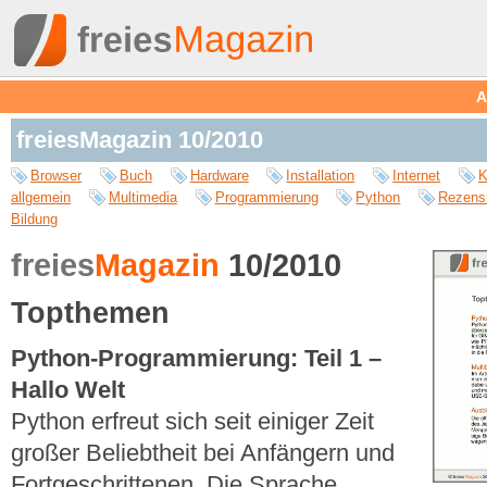
A
freiesMagazin 10/2010
Browser
Buch
Hardware
Installation
Internet
K
allgemein
Multimedia
Programmierung
Python
Rezens
Bildung
freies
Magazin
10/2010
Topthemen
Python-Programmierung: Teil 1 –
Hallo Welt
Python erfreut sich seit einiger Zeit
großer Beliebtheit bei Anfängern und
Fortgeschrittenen. Die Sprache