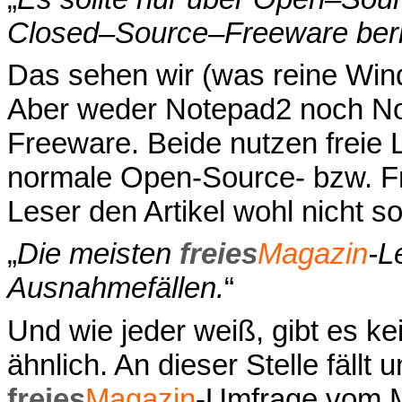
Closed–Source–Freeware beri
Das sehen wir (was reine Wind
Aber weder Notepad2 noch No
Freeware. Beide nutzen freie 
normale Open-Source- bzw. Fr
Leser den Artikel wohl nicht s
„
Die meisten
freies
Magazin
-L
Ausnahmefällen.
“
Und wie jeder weiß, gibt es 
ähnlich. An dieser Stelle fällt 
freies
Magazin
-Umfrage vom M