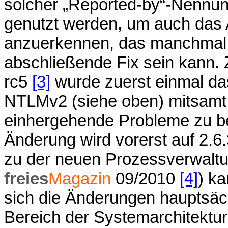
solcher „Reported-by“-Nennung
genutzt werden, um auch das
anzuerkennen, das manchmal we
abschließende Fix sein kann. Z
rc5
[3]
wurde zuerst einmal da
NTLMv2 (siehe oben) mitsamt 
einhergehende Probleme zu 
Änderung wird vorerst auf 2.
zu der neuen Prozessverwaltu
freies
Magazin
09/2010
[4]
) k
sich die Änderungen hauptsäch
Bereich der Systemarchitektur