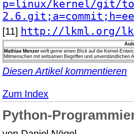
p=linux/kernel/git/t
2.6.git;a=commit;h=e
http://lkml.org/lk
[11]
Aut
Mathias Menzer
wirft gerne einen Blick auf die Kernel-Entwi
Mitmenschen mit seltsamen Begriffen und unverständlichen 
Diesen Artikel kommentieren
Zum Index
Python-Programmieru
von Daniel Nögel