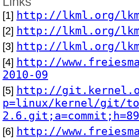
Links
http://lkml.org/lk
[1]
http://lkml.org/lk
[2]
http://lkml.org/lk
[3]
http://www.freiesm
[4]
2010-09
http://git.kernel.
[5]
p=linux/kernel/git/t
2.6.git;a=commit;h=8
http://www.freiesm
[6]