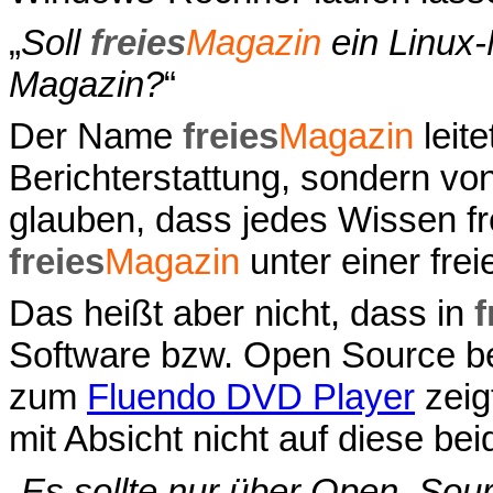
„
Soll
freies
Magazin
ein Linux-
Magazin?
“
Der Name
freies
Magazin
leite
Berichterstattung, sondern vo
glauben, dass jedes Wissen fr
freies
Magazin
unter einer frei
Das heißt aber nicht, dass in
f
Software bzw. Open Source beri
zum
Fluendo DVD Player
zeigt
mit Absicht nicht auf diese b
„
Es sollte nur über Open–Sour