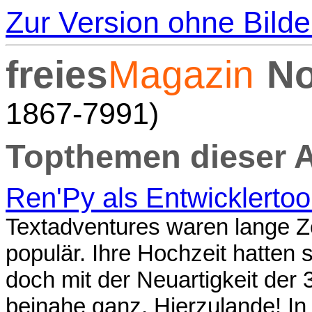
Zur Version ohne Bilde
freies
Magazin
No
1867-7991)
Topthemen dieser 
Ren'Py als Entwicklertool
Textadventures waren lange Ze
populär. Ihre Hochzeit hatten s
doch mit der Neuartigkeit der
beinahe ganz. Hierzulande! In