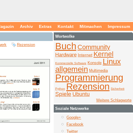
agazin
Archiv
Extras
Kontakt
Mitmachen
Impressum
Wortwolke
Buch
werk
Rezension
Community
Kernel
Hardware
Internet
Linux
Konsole
Kommerzielle Software
allgemein
Multimedia
Programmierung
Rezension
Python
Sicherheit
Spiele
Ubuntu
Weitere Schlagworte
Soziale Netzwerke
Google+
Facebook
Twitter