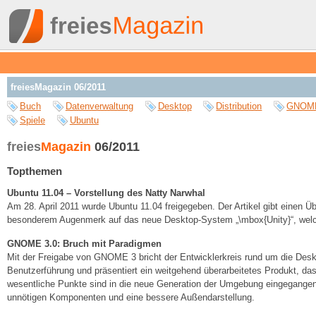
freiesMagazin 06/2011
Buch
Datenverwaltung
Desktop
Distribution
GNOM
Spiele
Ubuntu
freies
Magazin
06/2011
Topthemen
Ubuntu 11.04 – Vorstellung des Natty Narwhal
Am 28. April 2011 wurde Ubuntu 11.04 freigegeben. Der Artikel gibt einen Üb
besonderem Augenmerk auf das neue Desktop-System „\mbox{Unity}“, welches
GNOME 3.0: Bruch mit Paradigmen
Mit der Freigabe von GNOME 3 bricht der Entwicklerkreis rund um die De
Benutzerführung und präsentiert ein weitgehend überarbeitetes Produkt, das
wesentliche Punkte sind in die neue Generation der Umgebung eingegangen
unnötigen Komponenten und eine bessere Außendarstellung.