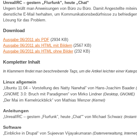
UnrealIRC – gestern „Flurfunk“, heute „Chat“
Ungern brüllt man Anweisungen von Büro zu Büro. Damit Angestellte miteinan
dienstliche E-Mail herhalten, um Kommunikationsbedürfnisse zu befriedigen.
Lösung für das Problem.
Download
Ausgabe 06/2011 als PDF
(2934 KB)
Ausgabe 06/2011 als HTML mit Bildern
(2567 KB)
Ausgabe 06/2011 als HTML ohne Bilder
(232 KB)
Kompletter Inhalt
In Klammern findet man beschreibende Tags, um die Artikel leichter einer Kateg
Linux allgemein
„Ubuntu 11.04 – Vorstellung des Natty Narwhal“ von Hans-Joachim Baader
„GNOME 3.0: Bruch mit Paradigmen“ von Mirko Lindner
(Desktop, GNOME)
„Der Mai im Kernelrückblick“ von Mathias Menzer
(Kernel)
Anleitungen
„UnrealIRC – gestern „Flurfunk“, heute „Chat““ von Michael Schwarz
(Instan
Software
„Einblicke in Drupal“ von Sujeevan Vijayakumaran
(Datenverwaltung, Internet