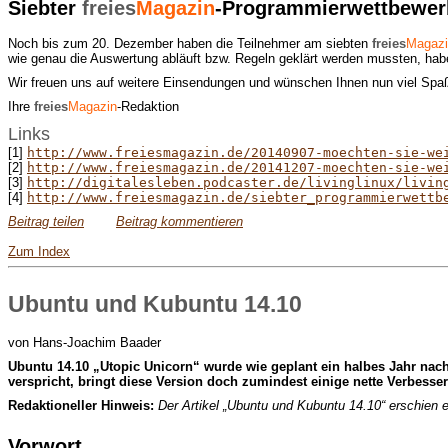
Siebter
freies
Magazin
-Programmierwettbewer
Noch bis zum 20. Dezember haben die Teilnehmer am siebten
freies
Magazi
wie genau die Auswertung abläuft bzw. Regeln geklärt werden mussten, hab
Wir freuen uns auf weitere Einsendungen und wünschen Ihnen nun viel Spa
Ihre
freies
Magazin
-Redaktion
Links
[1]
http://www.freiesmagazin.de/20140907-moechten-sie-we
[2]
http://www.freiesmagazin.de/20141207-moechten-sie-we
[3]
http://digitalesleben.podcaster.de/livinglinux/livin
[4]
http://www.freiesmagazin.de/siebter_programmierwettb
Beitrag teilen
Beitrag kommentieren
Zum Index
Ubuntu und Kubuntu 14.10
von Hans-Joachim Baader
U
buntu 14.10 „Utopic Unicorn“ wurde wie geplant ein halbes Jahr nac
verspricht, bringt diese Version doch zumindest einige nette Verbess
Redaktioneller Hinweis:
Der Artikel „Ubuntu und Kubuntu 14.10“ erschien 
Vorwort