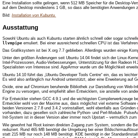
Eine Installation sollte gelingen, wenn 512 MB Speicher für die Desktop-V
auf dem Desktop mindestens 1 GB, so dass alle benötigten Anwendungen z
Bild:
Installation von Kubuntu.
Ausstattung
Sowohl Ubuntu als auch Kubuntu starten ähnlich schnell oder sogar schnelle
llvmpipe
emuliert. Bei einer ausreichend schnellen CPU ist das Verfahren
Das Grafiksystem ist bei X.org 7.7 geblieben. Allerdings wurden einige Kompo
Unter den größten Änderungen seit Ubuntu 14.04 findet sich der Linux-Kernel
Intel-Prozessoren, Audio-Verbesserungen, Unterstützung für den Radeon H.2
Spezialisten von Interesse sind. AppArmor wurde um die Möglichkeit erweiter
Ubuntu 14.10 führt das „Ubuntu Developer Tools Centre“ ein, das es leichter 
Es wird also anfänglich nur Android unterstützt, aber eine Erweiterung auf G
Oxide, eine auf Chromium beruhende Bibliothek zur Darstellung von Web-Inhal
Engine zu versorgen, und empfiehlt allen Entwicklern, sie anstelle von and
Für Entwickler stehen GCC 4.9.1 und die wichtigsten Compilerwerkzeuge b
Entwickler wohl von der Maxime aus, dass möglichst viel externe Software dir
beiden Versionen 2.7.8 und 3.4.2 vorinstalliert, wohl ebenfalls aus Gründen
vorhanden, dazu gesellen sich zahlreiche Python- und Perl-Module. PulseAudio
Init-System ist in dieser Version aber immer noch Upstart – vermutlich z
Wie gewohnt hat Root keinen direkten Zugang zum System, sondern die B
reduziert. Rund 465 MB benötigt die Umgebung bei einer Bildschirmauflösun
statt 215 MB nur noch 148 MB benötigt. KDE benötigt in der Standardinstall