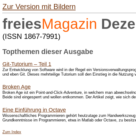
Zur Version mit Bildern
freies
Magazin
Deze
(ISSN 1867-7991)
Topthemen dieser Ausgabe
Git-Tutorium – Teil 1
Zur Entwicklung von Software wird in der Regel ein Versionsverwaltungsp
und eben Git. Dieses mehrteilige Tutorium soll den Einstieg in die Nutzung v
Broken Age
Broken Age ist ein Point-and-Click-Adventure, in welchem man abwechselnd 
Beide sind eingesperrt und wollen entkommen. Der Artikel zeigt, wie sich der 
Eine Einführung in Octave
Wissenschaftliches Programmieren gehört heutzutage zum Handwerkszeug de
Grundkenntnisse im Programmieren, etwa in Matlab oder Octave, zu besitzen.
Zum Index