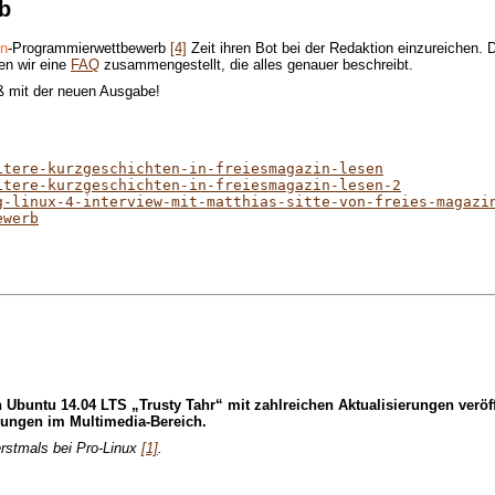
b
n
-Programmierwettbewerb
[4]
Zeit ihren Bot bei der Redaktion einzureichen. 
en wir eine
FAQ
zusammengestellt, die alles genauer beschreibt.
ß mit der neuen Ausgabe!
itere-kurzgeschichten-in-freiesmagazin-lesen
itere-kurzgeschichten-in-freiesmagazin-lesen-2
g-linux-4-interview-mit-matthias-sitte-von-freies-magazi
ewerb
h Ubuntu 14.04 LTS „Trusty Tahr“ mit zahlreichen Aktualisierungen ve
erungen im Multimedia-Bereich.
erstmals bei Pro-Linux
[1]
.