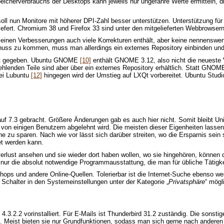
icherverbrauchs der Desktops kann jeweils nur ungefähre Werte ermitteln, 
 soll nun Monitore mit höherer DPI-Zahl besser unterstützen. Unterstützung f
iefert. Chromium 38 und Firefox 33 sind unter den mitgelieferten Webbrowsern
einen Verbesserungen auch viele Korrekturen enthält, aber keine nennenswert
nuss zu kommen, muss man allerdings ein externes Repository einbinden und
annt gegeben. Ubuntu GNOME
[10]
enthält GNOME 3.12, also nicht die neueste V
hlenden Teile sind aber über ein externes Repository erhältlich. Statt GNOM
ei Lubuntu
[12]
hingegen wird der Umstieg auf LXQt vorbereitet. Ubuntu Stud
auf 7.3 gebracht. Größere Änderungen gab es auch hier nicht. Somit bleibt U
einigen Benutzern abgelehnt wird. Die meisten dieser Eigenheiten lassen s
zu sparen. Nach wie vor lässt sich darüber streiten, wo die Ersparnis sein so
et werden kann.
erlust ansehen und sie wieder dort haben wollen, wo sie hingehören, können 
ngt nur die absolut notwendige Programmausstattung, die man für übliche Tätigk
s und andere Online-Quellen. Tolerierbar ist die Internet-Suche ebenso wenig
 Schalter in den Systemeinstellungen unter der Kategorie „
Privatsphäre
“ mögl
n 4.3.2.2 vorinstalliert. Für E-Mails ist Thunderbird 31.2 zuständig. Die son
 Meist bieten sie nur Grundfunktionen, sodass man sich gerne nach andere