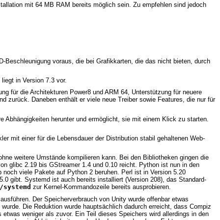
stallation mit 64 MB RAM bereits möglich sein. Zu empfehlen sind jedoch
-Beschleunigung voraus, die bei Grafikkarten, die das nicht bieten, durch
iegt in Version 7.3 vor.
tzung für die Architekturen Power8 und ARM 64, Unterstützung für neuere
 zurück. Daneben enthält er viele neue Treiber sowie Features, die nur für
re Abhängigkeiten herunter und ermöglicht, sie mit einem Klick zu starten.
er mit einer für die Lebensdauer der Distribution stabil gehaltenen Web-
hne weitere Umstände kompilieren kann. Bei den Bibliotheken gingen die
von glibc 2.19 bis GStreamer 1.4 und 0.10 reicht. Python ist nun in den
b noch viele Pakete auf Python 2 beruhen. Perl ist in Version 5.20
0 gibt. Systemd ist auch bereits installiert (Version 208), das Standard-
/systemd
zur Kernel-Kommandozeile bereits ausprobieren.
 ausführen. Der Speicherverbrauch von Unity wurde offenbar etwas
t wurde. Die Reduktion wurde hauptsächlich dadurch erreicht, dass Compiz
etwas weniger als zuvor. Ein Teil dieses Speichers wird allerdings in den