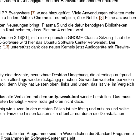
die zudem in Abhängigkeit von der Hardware und anderen Faktoren
ür IPP Everywhere
[7]
wurde hinzugefügt. Viele Anwendungen erhielten mehr
 zu finden. Mittels Chrome ist es möglich, über Netflix
[8]
Filme anzusehen.
en Neuerungen bringt. Plasma 5 und die dafür benötigten Bibliotheken
 in Kauf nehmen, dass Plasma 4 entfernt wird.
ersion 3.14[21], mit einer optionalen GNOME-Classic-Sitzung. Laut der
E-Software wird hier das Ubuntu Software Center verwendet. Bei
io
[13]
unterstützt dank des neuen Kernels jetzt Audiogeräte mit Firewire-
nity eine dezente, benutzbare Desktop-Umgebung, die allerdings aufgrund
ich allerdings wieder rückgängig machen. So werden weiterhin bei vielen
ll, denn Unity hat Leisten oben, links und unten, das ist viel im Vergleich
das alte Verhalten mit dem
unity-tweak-tool
wieder herstellen. Das muss
eiten benötigt – viele Tools gehören nicht dazu.
 wie zuvor. In den meisten Fällen ist sie lästig und nutzlos und sollte
ich. Einzelne Linsen lassen sich offenbar nur durch die Deinstallation
stigen installierten Programme sind im Wesentlichen die Standard-Programme
n Programmen im Software-Center umsieht.