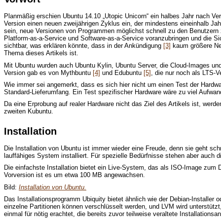
Planmäßig erschien Ubuntu 14.10 „Utopic Unicorn“ ein halbes Jahr nach Vers
Version einen neuen zweijährigen Zyklus ein, der mindestens eineinhalb Jahr
sein, neue Versionen von Programmen möglichst schnell zu den Benutzern zu
Platform-as-a-Service und Software-as-a-Service voranzubringen und die 
sichtbar, was erklären könnte, dass in der Ankündigung
[3]
kaum größere Neue
Thema dieses Artikels ist.
Mit Ubuntu wurden auch Ubuntu Kylin, Ubuntu Server, die Cloud-Images un
Version gab es von Mythbuntu
[4]
und Edubuntu
[5]
, die nur noch als LTS-
Wie immer sei angemerkt, dass es sich hier nicht um einen Test der Hardwa
Standard-Lieferumfang. Ein Test spezifischer Hardware wäre zu viel Aufwan
Da eine Erprobung auf realer Hardware nicht das Ziel des Artikels ist, werde
zweiten Kubuntu.
Installation
Die Installation von Ubuntu ist immer wieder eine Freude, denn sie geht sch
lauffähiges System installiert. Für spezielle Bedürfnisse stehen aber auch 
Die einfachste Installation bietet ein Live-System, das als ISO-Image z
Vorversion ist es um etwa 100 MB angewachsen.
Bild:
Installation von Ubuntu.
Das Installationsprogramm Ubiquity bietet ähnlich wie der Debian-Installer 
einzelne Partitionen können verschlüsselt werden, und LVM wird unterstützt
einmal für nötig erachtet, die bereits zuvor teilweise veraltete Installationsa