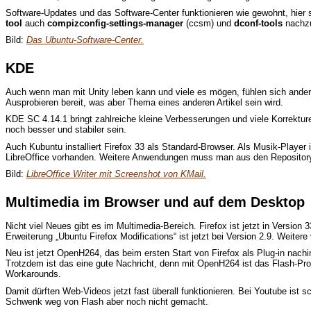
Software-Updates und das Software-Center funktionieren wie gewohnt, hier 
tool
auch
compizconfig-settings-manager
(ccsm) und
dconf-tools
nachzui
Bild:
Das Ubuntu-Software-Center.
KDE
Auch wenn man mit Unity leben kann und viele es mögen, fühlen sich ande
Ausprobieren bereit, was aber Thema eines anderen Artikel sein wird.
KDE SC 4.14.1 bringt zahlreiche kleine Verbesserungen und viele Korrektu
noch besser und stabiler sein.
Auch Kubuntu installiert Firefox 33 als Standard-Browser. Als Musik-Player i
LibreOffice vorhanden. Weitere Anwendungen muss man aus den Repositorys s
Bild:
LibreOffice Writer mit Screenshot von KMail.
Multimedia im Browser und auf dem Desktop
Nicht viel Neues gibt es im Multimedia-Bereich. Firefox ist jetzt in Version 
Erweiterung „Ubuntu Firefox Modifications“ ist jetzt bei Version 2.9. Weitere
Neu ist jetzt OpenH264, das beim ersten Start von Firefox als Plug-in nachi
Trotzdem ist das eine gute Nachricht, denn mit OpenH264 ist das Flash-Pro
Workarounds.
Damit dürften Web-Videos jetzt fast überall funktionieren. Bei Youtube i
Schwenk weg von Flash aber noch nicht gemacht.