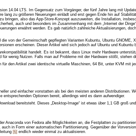
ion 14.04 LTS. Im Gegensatz zum Vorgänger, der fünf Jahre lang mit Updates v
e lang zu größeren Neuerungen einlädt und erst gegen Ende hin auf Stabilität 
 bringen, also das App-Store-Konzept auszuweiten, die Installation, insbeso
Sicherheit, auch und besonders im Zusammenhang mit dem „Internet der Dinge
rungen erwähnt werden. Es gab natürlich zahlreiche Aktualisierungen, doch 
d die von der Gemeinschaft gepflegten Varianten Kubuntu, Ubuntu GNOME, Xu
Versionen erscheinen. Dieser Artikel wird sich jedoch auf Ubuntu und Kubuntu
rekompatibilität handelt. Es ist bekannt, dass Linux mehr Hardware unterstüt
d für wenig Nutzen. Falls man auf Probleme mit der Hardware stößt, stehen d
n für den Artikel zwei identische virtuelle Maschinen, 64 Bit, unter KVM mit j
neller und einfacher vonstatten als bei den meisten anderen Distributionen. 
die entsprechenden Optionen bereit, allerdings wird es dann aufwendiger.
um Download bereitsteht. Dieses „Desktop-Image“ ist etwas über 1,1 GB gro
oder Anaconda von Fedora alle Möglichkeiten an, die Festplatten zu partitioni
, auch in Form einer automatischen Partitionierung. Gegenüber der Vorversion 
nleitung
[6]
endlich wieder einmal zu aktualisieren.