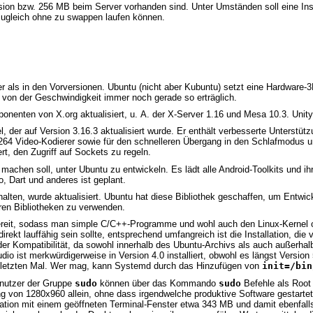
ersion bzw. 256 MB beim Server vorhanden sind. Unter Umständen soll eine In
ugleich ohne zu swappen laufen können.
r als in den Vorversionen. Ubuntu (nicht aber Kubuntu) setzt eine Hardware-3D
 von der Geschwindigkeit immer noch gerade so erträglich.
nenten von X.org aktualisiert, u. A. der X-Server 1.16 und Mesa 10.3. Unity l
, der auf Version 3.16.3 aktualisiert wurde. Er enthält verbesserte Unterstü
64 Video-Kodierer sowie für den schnelleren Übergang in den Schlafmodus und
t, den Zugriff auf Sockets zu regeln.
machen soll, unter Ubuntu zu entwickeln. Es lädt alle Android-Toolkits und ih
o, Dart und anderes ist geplant.
ten, wurde aktualisiert. Ubuntu hat diese Bibliothek geschaffen, um Entwickl
eren Bibliotheken zu verwenden.
ereit, sodass man simple C/C++-Programme und wohl auch den Linux-Kernel o
ekt lauffähig sein sollte, entsprechend umfangreich ist die Installation, die 
 der Kompatibilität, da sowohl innerhalb des Ubuntu-Archivs als auch außerhal
 ist merkwürdigerweise in Version 4.0 installiert, obwohl es längst Version 5.
um letzten Mal. Wer mag, kann Systemd durch das Hinzufügen von
init=/bin
enutzer der Gruppe
sudo
können über das Kommando
sudo
Befehle als Root
g von 1280x960 allein, ohne dass irgendwelche produktive Software gestarte
ation mit einem geöffneten Terminal-Fenster etwa 343 MB und damit ebenfalls 