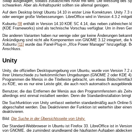
Swap ausgelagert, sodass zusätzliches RAM frei wird. Die Messung des Spe
schwanken. Aber als Anhaltspunkt sollten sie allemal genügen.
Auf dem Desktop bringt Ubuntu 14.10 in erster Linie Korrekturen. Unity 7.3
oder weniger große Verbesserungen. LibreOffice wird in Version 4.3.2 mitgel
Kubuntu
[9]
enthält in Version 14.10 KDE SC 4.14, das neben zahlreichen kl
(KDE Frameworks) sind als technische Vorschau verfügbar. Um in ihren Ge
Die anderen Varianten haben nur wenige oder gar keine Änderungen bek
Ankündigung sind nicht alle Komponenten von GNOME 3.12 integriert, die fe
Xubuntu
[11]
wurde das Panel-Plug-in „Xfce Power Manager“ hinzugefügt. B
Anschluss.
Unity
Unity, die offiziellen Desktopumgebung von Ubuntu, wurde von Version 7.2 
ihrer Unterschiede zu herkömmlichen Umgebungen (GNOME 2 oder KDE 4) von 
Programmen die Menüs in die Titelleiste gebracht, um etwas Bildschirmfläche 
zu KDE, wo es nur eine Leiste gibt, die auch noch automatisch ausgeblend
Benutzer, die das Entfernen der Menüs aus den Programmfenstern als Zeitv
allerdings erst einmal installiert werden. Denn die Standardinstallation bri
Die Suchfunktion von Unity umfasst weiterhin standardmäßig auch Online-Shop
abgeschaltet werden. Das Deaktivieren der Funktion ist weiterhin über einen
deaktivieren.
Bild:
Die Suche in der Übersichtsseite von Unity.
Der Standard-Webbrowser in Ubuntu ist Firefox 33. LibreOffice ist in Versio
von GNOME, die zumindest grundlegend die häufigsten Aufgaben abdecken.