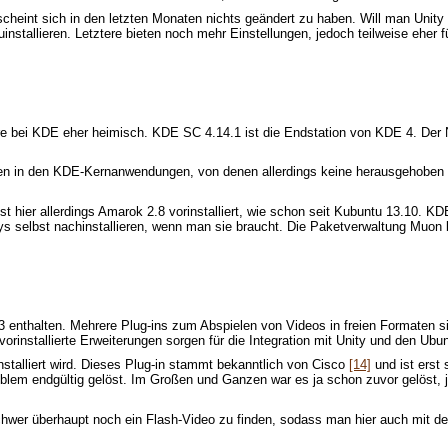
scheint sich in den letzten Monaten nichts geändert zu haben. Will man Uni
nstallieren. Letztere bieten noch mehr Einstellungen, jedoch teilweise eher f
re bei KDE eher heimisch. KDE SC 4.14.1 ist die Endstation von KDE 4. Der 
ren in den KDE-Kernanwendungen, von denen allerdings keine herausgehoben 
st hier allerdings Amarok 2.8 vorinstalliert, wie schon seit Kubuntu 13.10. KDE
elbst nachinstallieren, wenn man sie braucht. Die Paketverwaltung Muon blie
33 enthalten. Mehrere Plug-ins zum Abspielen von Videos in freien Formaten sind
 vorinstallierte Erweiterungen sorgen für die Integration mit Unity und den Ub
nstalliert wird. Dieses Plug-in stammt bekanntlich von Cisco
[14]
und ist erst 
blem endgültig gelöst. Im Großen und Ganzen war es ja schon zuvor gelöst, je
st schwer überhaupt noch ein Flash-Video zu finden, sodass man hier auch m