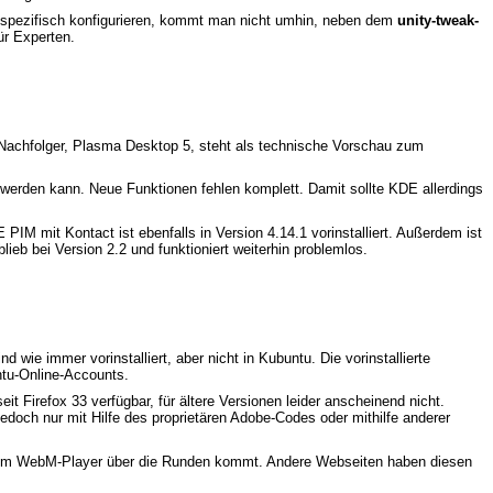
ty spezifisch konfigurieren, kommt man nicht umhin, neben dem
unity-tweak-
ür Experten.
Nachfolger, Plasma Desktop 5, steht als technische Vorschau zum
werden kann. Neue Funktionen fehlen komplett. Damit sollte KDE allerdings
 PIM mit Kontact ist ebenfalls in Version 4.14.1 vorinstalliert. Außerdem ist
b bei Version 2.2 und funktioniert weiterhin problemlos.
 wie immer vorinstalliert, aber nicht in Kubuntu. Die vorinstallierte
untu-Online-Accounts.
seit Firefox 33 verfügbar, für ältere Versionen leider anscheinend nicht.
doch nur mit Hilfe des proprietären Adobe-Codes oder mithilfe anderer
it dem WebM-Player über die Runden kommt. Andere Webseiten haben diesen