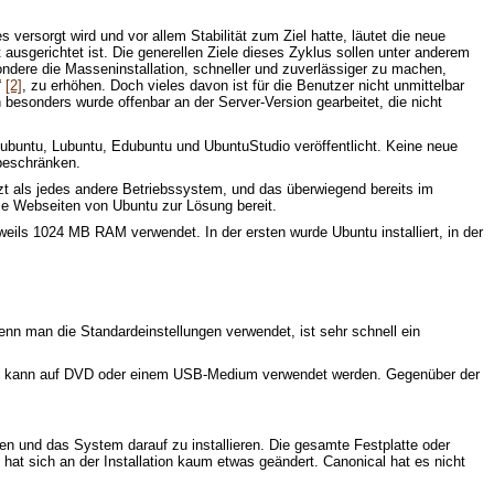
ersorgt wird und vor allem Stabilität zum Ziel hatte, läutet die neue
ausgerichtet ist. Die generellen Ziele dieses Zyklus sollen unter anderem
ndere die Masseninstallation, schneller und zuverlässiger zu machen,
“
[2]
, zu erhöhen. Doch vieles davon ist für die Benutzer nicht unmittelbar
besonders wurde offenbar an der Server-Version gearbeitet, die nicht
buntu, Lubuntu, Edubuntu und UbuntuStudio veröffentlicht. Keine neue
 beschränken.
zt als jedes andere Betriebssystem, und das überwiegend bereits im
ie Webseiten von Ubuntu zur Lösung bereit.
eweils 1024 MB RAM verwendet. In der ersten wurde Ubuntu installiert, in der
Wenn man die Standardeinstellungen verwendet, ist sehr schnell ein
ß und kann auf DVD oder einem USB-Medium verwendet werden. Gegenüber der
eren und das System darauf zu installieren. Die gesamte Festplatte oder
hat sich an der Installation kaum etwas geändert. Canonical hat es nicht