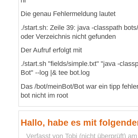
hi
Die genau Fehlermeldung lautet
./start.sh: Zeile 39: java -classpath bot
oder Verzeichnis nicht gefunden
Der Aufruf erfolgt mit
./start.sh "fields/simple.txt" "java -cla
Bot" --log |& tee bot.log
Das /bot/meinBot/Bot war ein tipp fehler 
bot nicht im root
Hallo, habe es mit folgend
Verfasst von Tobi (nicht überprüft) a