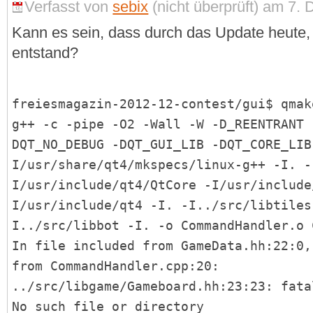
Verfasst von
sebix
(nicht überprüft) am 7.
Kann es sein, dass durch das Update heute, 
entstand?
freiesmagazin-2012-12-contest/gui$ qmak
g++ -c -pipe -O2 -Wall -W -D_REENTRANT 
DQT_NO_DEBUG -DQT_GUI_LIB -DQT_CORE_LIB
I/usr/share/qt4/mkspecs/linux-g++ -I. -
I/usr/include/qt4/QtCore -I/usr/include
I/usr/include/qt4 -I. -I../src/libtiles
I../src/libbot -I. -o CommandHandler.o 
In file included from GameData.hh:22:0,
from CommandHandler.cpp:20:
../src/libgame/Gameboard.hh:23:23: fata
No such file or directory