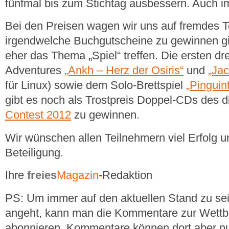
fünfmal bis zum Stichtag ausbessern. Auch i
Bei den Preisen wagen wir uns auf fremdes Te
irgendwelche Buchgutscheine zu gewinnen gib
eher das Thema „Spiel“ treffen. Die ersten dr
Adventures
„Ankh – Herz der Osiris“
und
„Ja
für Linux) sowie dem Solo-Brettspiel
„Pinguin
gibt es noch als Trostpreis Doppel-CDs des d
Contest 2012
zu gewinnen.
Wir wünschen allen Teilnehmern viel Erfolg u
Beteiligung.
Ihre
freies
Magazin
-Redaktion
PS: Um immer auf den aktuellen Stand zu se
angeht, kann man die Kommentare zur Wett
abonnieren. Kommentare können dort aber 