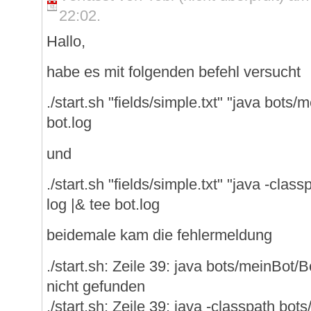
22:02.
Hallo,
habe es mit folgenden befehl versucht
./start.sh "fields/simple.txt" "java bots/
bot.log
und
./start.sh "fields/simple.txt" "java -clas
log |& tee bot.log
beidemale kam die fehlermeldung
./start.sh: Zeile 39: java bots/meinBot/
nicht gefunden
./start.sh: Zeile 39: java -classpath bo