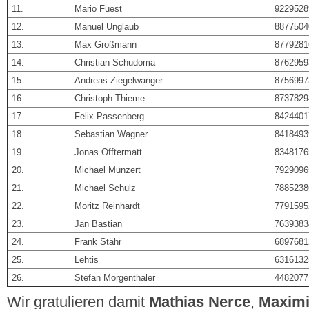
11.
Mario Fuest
9229528
12.
Manuel Unglaub
8877504
13.
Max Großmann
8779281
14.
Christian Schudoma
8762959
15.
Andreas Ziegelwanger
8756997
16.
Christoph Thieme
8737829
17.
Felix Passenberg
8424401
18.
Sebastian Wagner
8418493
19.
Jonas Offtermatt
8348176
20.
Michael Munzert
7929096
21.
Michael Schulz
7885238
22.
Moritz Reinhardt
7791595
23.
Jan Bastian
7639383
24.
Frank Stähr
6897681
25.
Lehtis
6316132
26.
Stefan Morgenthaler
4482077
Wir gratulieren damit
Mathias Nerce
,
Maximi