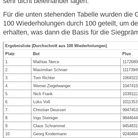
sehr dicht beieinander lagen.
Für die unten stehenden Tabelle wurden die
100 Wiederholungen durch 100 geteilt, um den 
erhalten, was dann die Basis für die Siegprämi
Ergebnisliste (Durchschnitt aus 100 Wiederholungen)
Platz
Bot
Plus
1.
Mathias Nerce
1172680
2.
Maximilian Schnarr
1117394
3.
Tom Richter
1069322
4.
Werner Ziegelwanger
1047415
5.
Nick Frank
1039111
6.
Lüko Voß
1011353
7.
Christian Deussen
9947453
8.
Ingo Steiniger
9844644
9.
Claus Schrammel
9454831
10.
Georg Kindermann
9240484