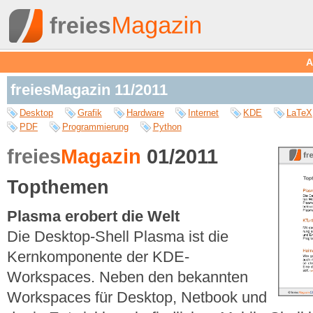
A
freiesMagazin 11/2011
Desktop
Grafik
Hardware
Internet
KDE
LaTeX
PDF
Programmierung
Python
freies
Magazin
01/2011
Topthemen
Plasma erobert die Welt
Die Desktop-Shell Plasma ist die
Kernkomponente der KDE-
Workspaces. Neben den bekannten
Workspaces für Desktop, Netbook und