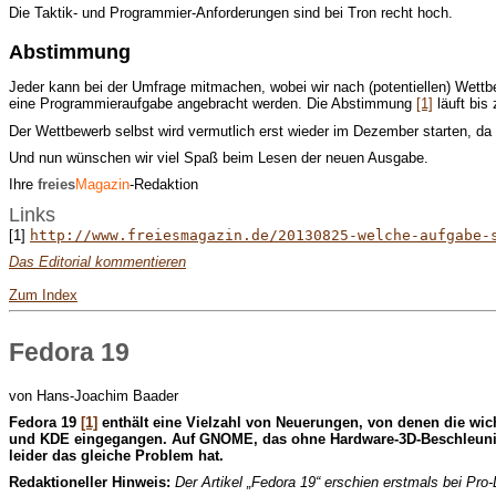
Die Taktik- und Programmier-Anforderungen sind bei Tron recht hoch.
Abstimmung
Jeder kann bei der Umfrage mitmachen, wobei wir nach (potentiellen) Wettb
eine Programmieraufgabe angebracht werden. Die Abstimmung
[1]
läuft bi
Der Wettbewerb selbst wird vermutlich erst wieder im Dezember starten, da 
Und nun wünschen wir viel Spaß beim Lesen der neuen Ausgabe.
Ihre
freies
Magazin
-Redaktion
Links
[1]
http://www.freiesmagazin.de/20130825-welche-aufgabe-
Das Editorial kommentieren
Zum Index
Fedora 19
von Hans-Joachim Baader
F
edora 19
[1]
enthält eine Vielzahl von Neuerungen, von denen die wic
und KDE eingegangen. Auf GNOME, das ohne Hardware-3D-Beschleunigung
leider das gleiche Problem hat.
Redaktioneller Hinweis:
Der Artikel „Fedora 19“ erschien erstmals bei Pro