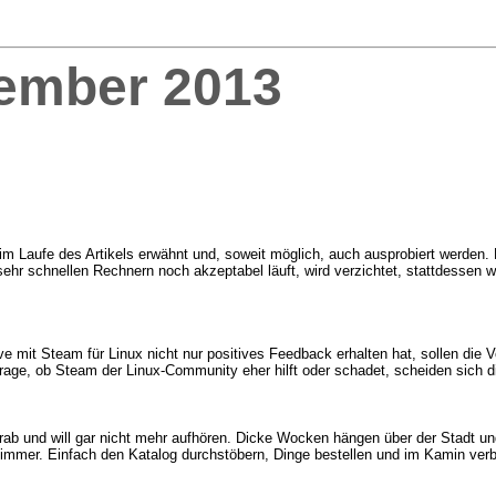
ember 2013
n im Laufe des Artikels erwähnt und, soweit möglich, auch ausprobiert werd
schnellen Rechnern noch akzeptabel läuft, wird verzichtet, stattdessen wird
e mit Steam für Linux nicht nur positives Feedback erhalten hat, sollen die
rage, ob Steam der Linux-Community eher hilft oder schadet, scheiden sich di
rab und will gar nicht mehr aufhören. Dicke Wocken hängen über der Stadt und
nzimmer. Einfach den Katalog durchstöbern, Dinge bestellen und im Kamin ver