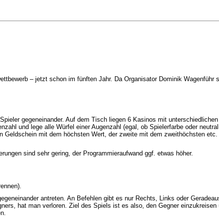
tbewerb – jetzt schon im fünften Jahr. Da Organisator Dominik Wagenführ si
 Spieler gegeneinander. Auf dem Tisch liegen 6 Kasinos mit unterschiedlichen 
enzahl und lege alle Würfel einer Augenzahl (egal, ob Spielerfarbe oder neut
 den Geldschein mit dem höchsten Wert, der zweite mit dem zweithöchsten etc.
derungen sind sehr gering, der Programmieraufwand ggf. etwas höher.
rennen).
gegeneinander antreten. An Befehlen gibt es nur Rechts, Links oder Geradeau
egners, hat man verloren. Ziel des Spiels ist es also, den Gegner einzukrei
n.