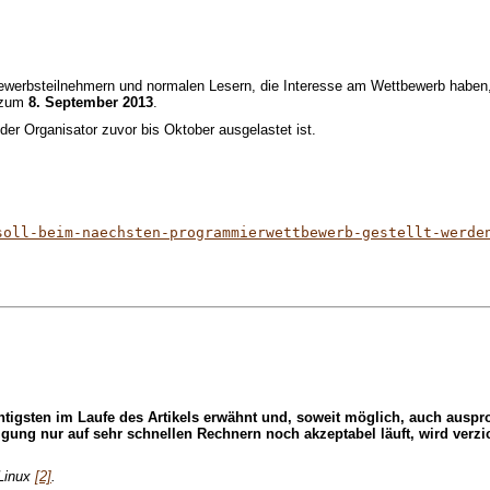
ewerbsteilnehmern und normalen Lesern, die Interesse am Wettbewerb haben, 
s zum
8. September 2013
.
der Organisator zuvor bis Oktober ausgelastet ist.
soll-beim-naechsten-programmierwettbewerb-gestellt-werde
htigsten im Laufe des Artikels erwähnt und, soweit möglich, auch ausp
 nur auf sehr schnellen Rechnern noch akzeptabel läuft, wird verzichte
-Linux
[2]
.