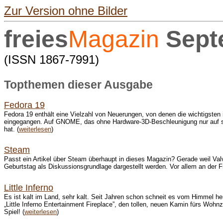
Zur Version ohne Bilder
freies
Magazin
Sept
(ISSN 1867-7991)
Topthemen dieser Ausgabe
Fedora 19
Fedora 19 enthält eine Vielzahl von Neuerungen, von denen die wichtigste
eingegangen. Auf GNOME, das ohne Hardware-3D-Beschleunigung nur auf sehr 
hat. (
weiterlesen
)
Steam
Passt ein Artikel über Steam überhaupt in dieses Magazin? Gerade weil Valv
Geburtstag als Diskussionsgrundlage dargestellt werden. Vor allem an der F
Little Inferno
Es ist kalt im Land, sehr kalt. Seit Jahren schon schneit es vom Himmel he
„Little Inferno Entertainment Fireplace”, den tollen, neuen Kamin fürs Woh
Spiel! (
weiterlesen
)