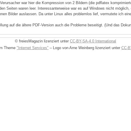
 Verursacher war hier die Kompression von 2 Bildern (die pdflatex komprimie
enden Seiten waren leer. Interessanterweise war es auf Windows nicht möglich
n Bilder auslassen. Da unter Linux alles problemlos lief, vermutete ich einen
llung auf die ältere PDF-Version auch die Probleme beseitigt. (Und das Doku
© freiesMagazin lizenziert unter
CC-BY-SA-4.0 International
dem Theme
"Internet Services"
– Logo von Arne Weinberg lizenziert unter
CC-BY