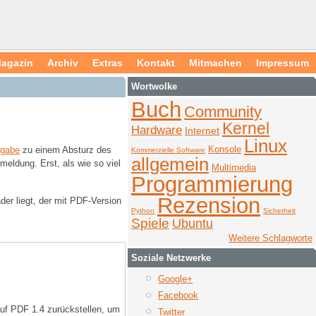
agazin
Archiv
Extras
Kontakt
Mitmachen
Impressum
Wortwolke
Buch
Community
Kernel
Hardware
Internet
Linux
Konsole
sgabe
zu einem Absturz des
Kommerzielle Software
allgemein
eldung. Erst, als wie so viel
Multimedia
Programmierung
Rezension
er liegt, der mit PDF-Version
Python
Sicherheit
Spiele
Ubuntu
Weitere Schlagworte
Soziale Netzwerke
Google+
Facebook
auf PDF 1.4 zurückstellen, um
Twitter