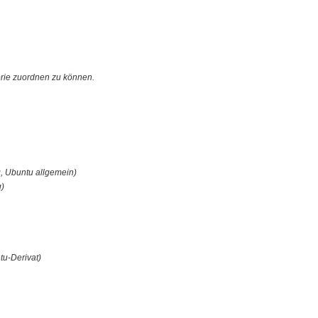
orie zuordnen zu können.
, Ubuntu allgemein)
g)
tu-Derivat)