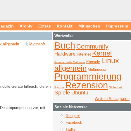
agazin
Archiv
Extras
Kontakt
Mitmachen
Impressum
Wortwolke
Buch
x allgemein
Microsoft
Community
Kernel
Hardware
Internet
Linux
Konsole
Kommerzielle Software
allgemein
Multimedia
Programmierung
Rezension
bile Geräte hilfreich, die ein
Python
Sicherheit
Spiele
Ubuntu
Weitere Schlagworte
Soziale Netzwerke
 K-Desktopumgebung vor, mit
Google+
Facebook
Twitter