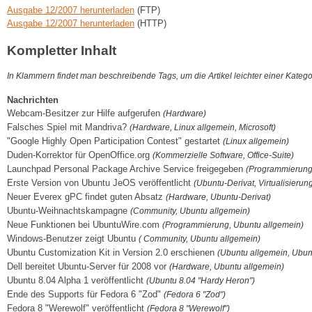
Ausgabe 12/2007 herunterladen
(FTP)
Ausgabe 12/2007 herunterladen
(HTTP)
Kompletter Inhalt
In Klammern findet man beschreibende Tags, um die Artikel leichter einer Kateg
Nachrichten
Webcam-Besitzer zur Hilfe aufgerufen
(Hardware)
Falsches Spiel mit Mandriva?
(Hardware, Linux allgemein, Microsoft)
"Google Highly Open Participation Contest" gestartet
(Linux allgemein)
Duden-Korrektor für OpenOffice.org
(Kommerzielle Software, Office-Suite)
Launchpad Personal Package Archive Service freigegeben
(Programmierung
Erste Version von Ubuntu JeOS veröffentlicht
(Ubuntu-Derivat, Virtualisierun
Neuer Everex gPC findet guten Absatz
(Hardware, Ubuntu-Derivat)
Ubuntu-Weihnachtskampagne
(Community, Ubuntu allgemein)
Neue Funktionen bei UbuntuWire.com
(Programmierung, Ubuntu allgemein)
Windows-Benutzer zeigt Ubuntu
( Community, Ubuntu allgemein)
Ubuntu Customization Kit in Version 2.0 erschienen
(Ubuntu allgemein, Ubun
Dell bereitet Ubuntu-Server für 2008 vor
(Hardware, Ubuntu allgemein)
Ubuntu 8.04 Alpha 1 veröffentlicht
(Ubuntu 8.04 "Hardy Heron")
Ende des Supports für Fedora 6 "Zod"
(Fedora 6 "Zod")
Fedora 8 "Werewolf" veröffentlicht
(Fedora 8 "Werewolf")