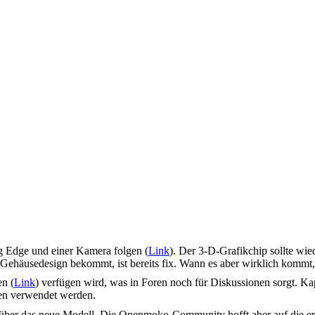
g Edge und einer Kamera folgen (
Link
). Der 3-D-Grafikchip sollte w
ehäusedesign bekommt, ist bereits fix. Wann es aber wirklich kommt, i
n (
Link
) verfügen wird, was in Foren noch für Diskussionen sorgt. Ka
ten verwendet werden.
en über das neue Modell. Die Openmoko-Community hofft aber auf die er