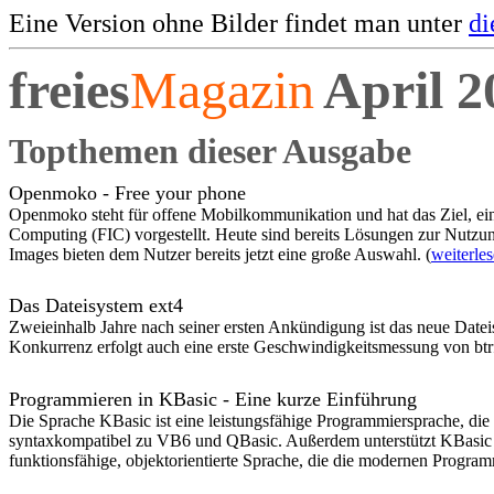
Eine Version ohne Bilder findet man unter
di
freies
Magazin
April 2
Topthemen dieser Ausgabe
Openmoko - Free your phone
Openmoko steht für offene Mobilkommunikation und hat das Ziel, ein
Computing (FIC) vorgestellt. Heute sind bereits Lösungen zur Nutz
Images bieten dem Nutzer bereits jetzt eine große Auswahl. (
weiterle
Das Dateisystem ext4
Zweieinhalb Jahre nach seiner ersten Ankündigung ist das neue Dateisy
Konkurrenz erfolgt auch eine erste Geschwindigkeitsmessung von btrf
Programmieren in KBasic - Eine kurze Einführung
Die Sprache KBasic ist eine leistungsfähige Programmiersprache, die 
syntaxkompatibel zu VB6 und QBasic. Außerdem unterstützt KBasic V
funktionsfähige, objektorientierte Sprache, die die modernen Programm