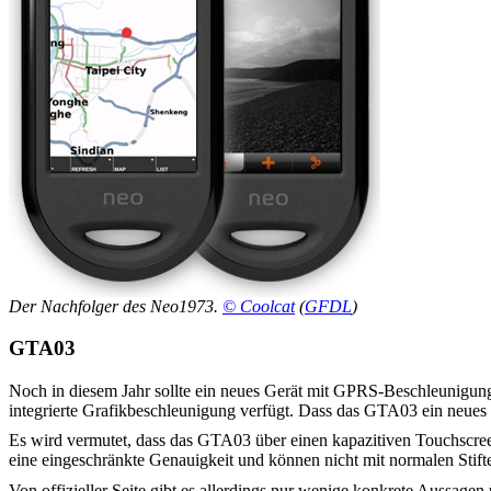
Der Nachfolger des Neo1973.
© Coolcat
(
GFDL
)
GTA03
Noch in diesem Jahr sollte ein neues Gerät mit GPRS-Beschleunigun
integrierte Grafikbeschleunigung verfügt. Dass das GTA03 ein neues G
Es wird vermutet, dass das GTA03 über einen kapazitiven Touchscree
eine eingeschränkte Genauigkeit und können nicht mit normalen Stif
Von offizieller Seite gibt es allerdings nur wenige konkrete Aussag