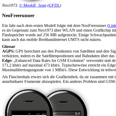
Neo1973.
© MookiE, Sean
(
GFDL
)
NeoFreerunner
Ein Jahr nach dem ersten Modell folgte mit dem NeoFreerunner (
Lin
es im Gegensatz zum Neo1973 über WLAN und einen Grafikchip mit 3
Flashspeicher wurde auf 256 MB aufgestockt. Einige Schwachpunkte 
kann auch das mobile Breitbandinternet UMTS nicht nutzen.
Glossar
AGPS:
GPS berechnet aus den Positionen von Satelliten und den Sign
verkürzen, indem es die Satellitenpositionen und Bahndaten über das
Edge:
„Enhanced Data Rates for GSM Evolution“ verwendet statt der 
171,2 kbit/s auf maximal 473 kbit/s. Typischerweise erreicht ein Edg
Maximalübertragungsrate von 1 MBit/s. Diese Entwicklung ist teilwe
Als Flaschenhals erwies sich die Grafikeinheit, da sie zusammen mi
annehmbarer Framerate abzuspielen. Ein anderes Problem sind GSM-S