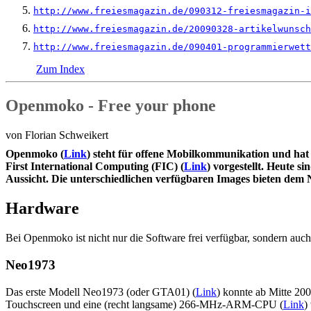
http://www.freiesmagazin.de/090312-freiesmagazin-i
http://www.freiesmagazin.de/20090328-artikelwunsch
http://www.freiesmagazin.de/090401-programmierwett
Zum Index
Openmoko - Free your phone
von Florian Schweikert
O
penmoko (
Link
) steht für offene Mobilkommunikation und hat
First International Computing (FIC) (
Link
) vorgestellt. Heute 
Aussicht. Die unterschiedlichen verfügbaren Images bieten dem N
Hardware
Bei Openmoko ist nicht nur die Software frei verfügbar, sondern auc
Neo1973
Das erste Modell Neo1973 (oder GTA01) (
Link
) konnte ab Mitte 20
Touchscreen und eine (recht langsame) 266-MHz-ARM-CPU (
Link
)