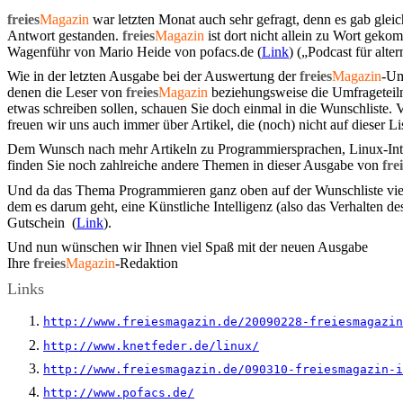
freies
Magazin
war letzten Monat auch sehr gefragt, denn es gab gle
Antwort gestanden.
freies
Magazin
ist dort nicht allein zu Wort gek
Wagenführ von Mario Heide von pofacs.de (
Link
) („Podcast für alt
Wie in der letzten Ausgabe bei der Auswertung der
freies
Magazin
-Um
denen die Leser von
freies
Magazin
beziehungsweise die Umfrageteiln
etwas schreiben sollen, schauen Sie doch einmal in die Wunschliste. V
freuen wir uns auch immer über Artikel, die (noch) nicht auf dieser Li
Dem Wunsch nach mehr Artikeln zu Programmiersprachen, Linux-Inte
finden Sie noch zahlreiche andere Themen in dieser Ausgabe von
fre
Und da das Thema Programmieren ganz oben auf der Wunschliste viele
dem es darum geht, eine Künstliche Intelligenz (also das Verhalten 
Gutschein (
Link
).
Und nun wünschen wir Ihnen viel Spaß mit der neuen Ausgabe
Ihre
freies
Magazin
-Redaktion
Links
http://www.freiesmagazin.de/20090228-freiesmagazin
http://www.knetfeder.de/linux/
http://www.freiesmagazin.de/090310-freiesmagazin-i
http://www.pofacs.de/