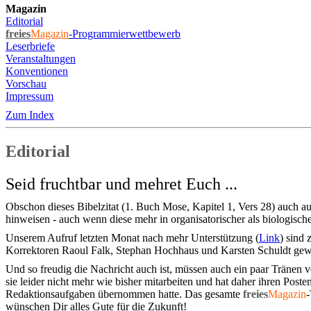
Magazin
Editorial
freies
Magazin
-Programmierwettbewerb
Leserbriefe
Veranstaltungen
Konventionen
Vorschau
Impressum
Zum Index
Editorial
Seid fruchtbar und mehret Euch ...
Obschon dieses Bibelzitat (1. Buch Mose, Kapitel 1, Vers 28) auch a
hinweisen - auch wenn diese mehr in organisatorischer als biologisch
Unserem Aufruf letzten Monat nach mehr Unterstützung (
Link
) sind
Korrektoren Raoul Falk, Stephan Hochhaus und Karsten Schuldt gewi
Und so freudig die Nachricht auch ist, müssen auch ein paar Tränen
sie leider nicht mehr wie bisher mitarbeiten und hat daher ihren Pos
Redaktionsaufgaben übernommen hatte. Das gesamte
freies
Magazin
-
wünschen Dir alles Gute für die Zukunft!