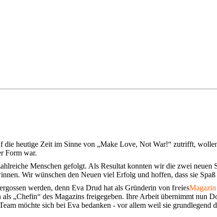
uf die heutige Zeit im Sinne von „Make Love, Not War!“ zutrifft, woll
er Form war.
 zahlreiche Menschen gefolgt. Als Resultat konnten wir die zwei neue
nnen. Wir wünschen den Neuen viel Erfolg und hoffen, dass sie Spaß
 vergossen werden, denn Eva Drud hat als Gründerin von
freies
Magazin
ten als „Chefin“ des Magazins freigegeben. Ihre Arbeit übernimmt nun 
Team möchte sich bei Eva bedanken - vor allem weil sie grundlegend da