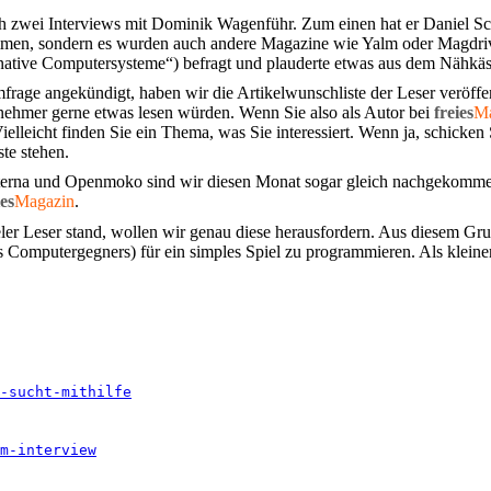
ich zwei Interviews mit Dominik Wagenführ. Zum einen hat er Daniel S
ommen, sondern es wurden auch andere Magazine wie Yalm oder Magdriv
ernative Computersysteme“) befragt und plauderte etwas aus dem Nähkäs
frage angekündigt, haben wir die Artikelwunschliste der Leser veröffen
ehmer gerne etwas lesen würden. Wenn Sie also als Autor bei
freies
Ma
ielleicht finden Sie ein Thema, was Sie interessiert. Wenn ja, schicken
ste stehen.
rna und Openmoko sind wir diesen Monat sogar gleich nachgekommen.
ies
Magazin
.
r Leser stand, wollen wir genau diese herausfordern. Aus diesem Gru
des Computergegners) für ein simples Spiel zu programmieren. Als klei
-sucht-mithilfe
m-interview