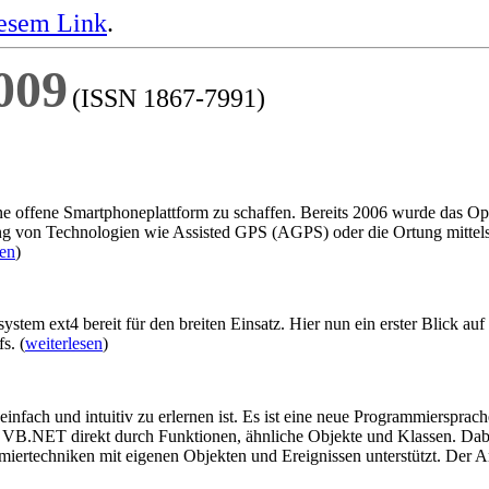
esem Link
.
009
(ISSN 1867-7991)
e offene Smartphoneplattform zu schaffen. Bereits 2006 wurde das Ope
ung von Technologien wie Assisted GPS (AGPS) oder die Ortung mittel
sen
)
stem ext4 bereit für den breiten Einsatz. Hier nun ein erster Blick au
s. (
weiterlesen
)
einfach und intuitiv zu erlernen ist. Es ist eine neue Programmierspr
B.NET direkt durch Funktionen, ähnliche Objekte und Klassen. Dabei 
iertechniken mit eigenen Objekten und Ereignissen unterstützt. Der Art