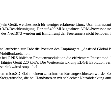
k
) ein Gerät, welches auch für weniger erfahrene Linux-User interessa
-D-Beschleunigung. Der auf 400 MHz getaktete ARM-Prozessor stellt
des Neo1973 wurden mit Einführung der Freerunners nicht behoben. B
allaufzeiten zur Erde die Position des Empfängers. „Assisted Global P
 Mobilfunknetz holt.
bei GPRS üblichen Frequenzmodulation die effizientere Phasenmodulat
e-fähiges Gerät 220 kbit/s. Die Weiterentwicklung EDGE Evolution verri
ise rückwärtskompatibel.
t dem microSD-Slot an einem zu schmalen Bus angeschlossen wurde. Som
törgeräusche, die bei Handynetzen mit schlechter Netzabdeckung auft