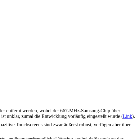
ieder entfernt werden, wobei der 667-MHz-Samsung-Chip über
st unklar, zumal die Entwicklung vorläufig eingestellt wurde (
Link
).
pazitive Touchscreens sind zwar äußerst robust, verfügen aber über
ste „endbenutzerfreundliche“ Version, wobei dafür noch an der