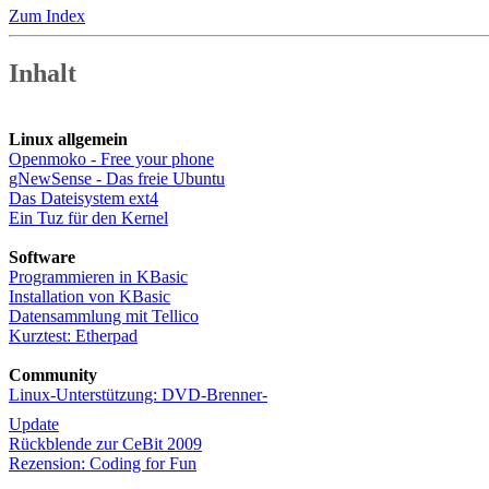
Zum Index
Inhalt
Linux allgemein
Openmoko - Free your phone
gNewSense - Das freie Ubuntu
Das Dateisystem ext4
Ein Tuz für den Kernel
Software
Programmieren in KBasic
Installation von KBasic
Datensammlung mit Tellico
Kurztest: Etherpad
Community
Linux-Unterstützung: DVD-Brenner-
Update
Rückblende zur CeBit 2009
Rezension: Coding for Fun