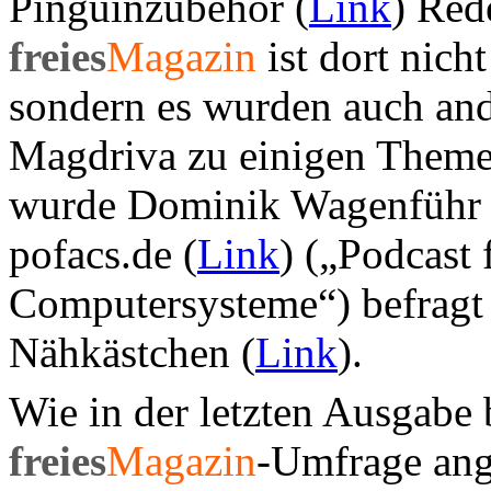
Pinguinzubehör (
Link
) Red
freies
Magazin
ist dort nich
sondern es wurden auch an
Magdriva zu einigen Themen
wurde Dominik Wagenführ 
pofacs.de (
Link
) („Podcast 
Computersysteme“) befragt 
Nähkästchen (
Link
).
Wie in der letzten Ausgabe
freies
Magazin
-Umfrage ang