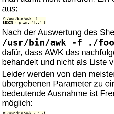
aus:
#!/usr/bin/awk -f

Nach der Auswertung des Sheb
/usr/bin/awk -f ./fo
dafür, dass AWK das nachfolg
behandelt und nicht als Liste
Leider werden von den meisten
übergebenen Parameter zu ei
bedeutende Ausnahme ist Free
möglich:
#!/usr/bin/awk -F: -f
