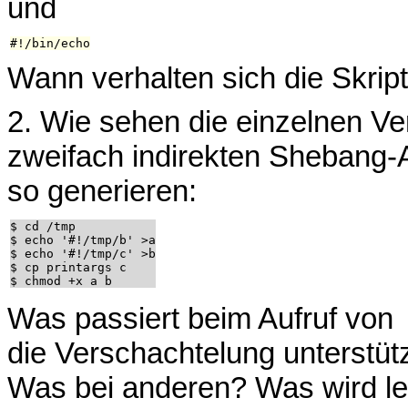
und
Wann verhalten sich die Skript
2. Wie sehen die einzelnen Ve
zweifach indirekten Shebang-A
so generieren:
$ cd /tmp

$ echo '#!/tmp/b' >a

$ echo '#!/tmp/c' >b

$ cp printargs c

Was passiert beim Aufruf von
die Verschachtelung unterstütz
Was bei anderen? Was wird let