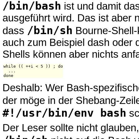
/bin/bash
ist und damit da
ausgeführt wird. Das ist aber 
/bin/sh
dass
Bourne-Shell-k
auch zum Beispiel dash oder d
Shells können aber nichts anf
while (( ++i < 5 )) ; do

  ...

Deshalb: Wer Bash-spezifische
der möge in der Shebang-Zei
#!/usr/bin/env bash
sc
Der Leser sollte nicht glaube