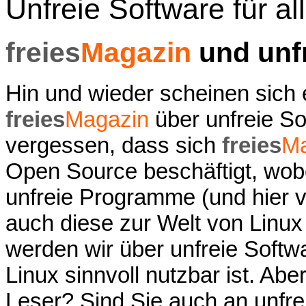
Unfreie Software für al
freies
Magazin
und unfr
Hin und wieder scheinen sich
freies
Magazin
über unfreie So
vergessen, dass sich
freies
Ma
Open Source beschäftigt, wobe
unfreie Programme (und hier vo
auch diese zur Welt von Linux
werden wir über unfreie Softw
Linux sinnvoll nutzbar ist. Ab
Leser? Sind Sie auch an unfrei