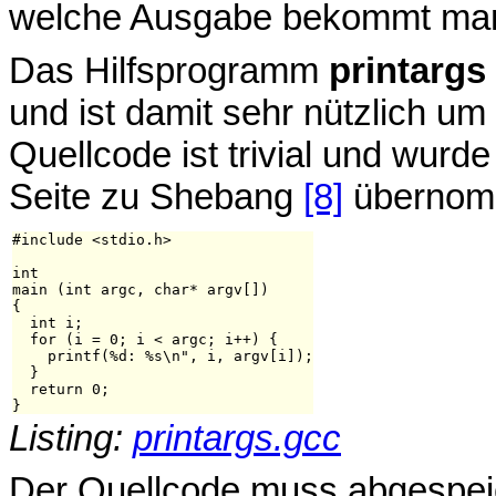
welche Ausgabe bekommt ma
Das Hilfsprogramm
printargs
und ist damit sehr nützlich um
Quellcode ist trivial und wu
Seite zu Shebang
[8]
übernom
#include <stdio.h>

int

main (int argc, char* argv[])

{

  int i;

  for (i = 0; i < argc; i++) {

    printf(%d: %s\n", i, argv[i]);

  }

  return 0;

Listing:
printargs.gcc
Der Quellcode muss abgespeic