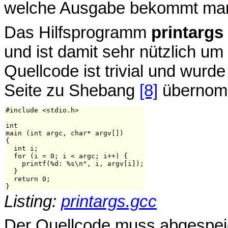
welche Ausgabe bekommt ma
Das Hilfsprogramm
printargs
und ist damit sehr nützlich um
Quellcode ist trivial und wu
Seite zu Shebang
[8]
übernom
#include <stdio.h>

int

main (int argc, char* argv[])

{

  int i;

  for (i = 0; i < argc; i++) {

    printf(%d: %s\n", i, argv[i]);

  }

  return 0;

Listing:
printargs.gcc
Der Quellcode muss abgespeic