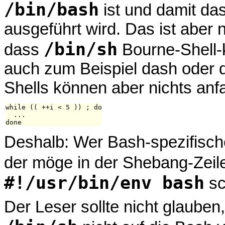
/bin/bash
ist und damit da
ausgeführt wird. Das ist aber 
/bin/sh
dass
Bourne-Shell-k
auch zum Beispiel dash oder d
Shells können aber nichts anf
while (( ++i < 5 )) ; do

  ...

Deshalb: Wer Bash-spezifische
der möge in der Shebang-Zei
#!/usr/bin/env bash
sc
Der Leser sollte nicht glaube