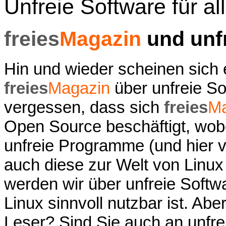
Unfreie Software für al
freies
Magazin
und unfr
Hin und wieder scheinen sich
freies
Magazin
über unfreie So
vergessen, dass sich
freies
Ma
Open Source beschäftigt, wobe
unfreie Programme (und hier vo
auch diese zur Welt von Linux
werden wir über unfreie Softw
Linux sinnvoll nutzbar ist. Ab
Leser? Sind Sie auch an unfrei