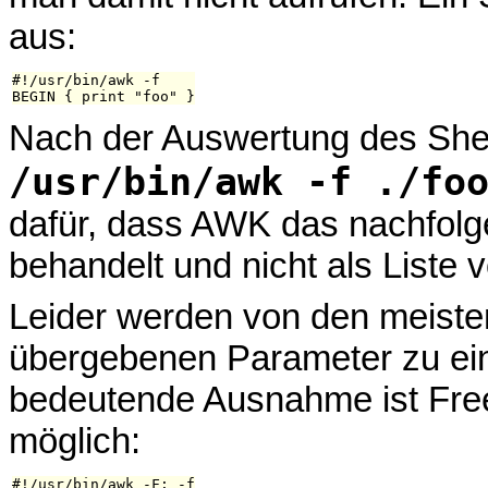
aus:
#!/usr/bin/awk -f

Nach der Auswertung des Sheb
/usr/bin/awk -f ./fo
dafür, dass AWK das nachfolg
behandelt und nicht als Liste
Leider werden von den meisten
übergebenen Parameter zu ei
bedeutende Ausnahme ist Free
möglich:
#!/usr/bin/awk -F: -f
