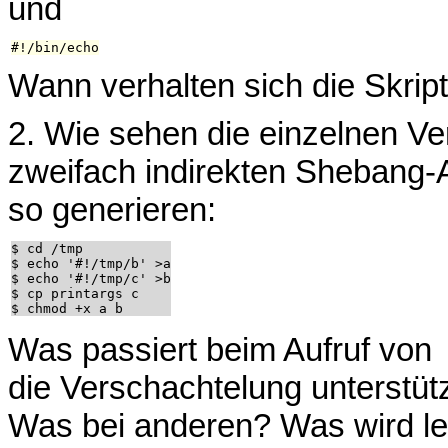
und
Wann verhalten sich die Skript
2. Wie sehen die einzelnen Ve
zweifach indirekten Shebang-A
so generieren:
$ cd /tmp

$ echo '#!/tmp/b' >a

$ echo '#!/tmp/c' >b

$ cp printargs c

Was passiert beim Aufruf von
die Verschachtelung unterstütz
Was bei anderen? Was wird let