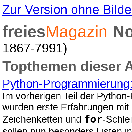
Zur Version ohne Bilde
freies
Magazin
No
1867-7991)
Topthemen dieser 
Python-Programmierung: T
Im vorherigen Teil der Python
wurden erste Erfahrungen mit
for
Zeichenketten und
-Schle
sollen nun besonders Listen i