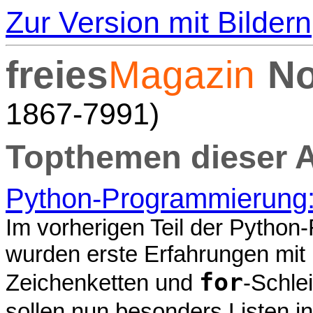
Zur Version mit Bildern
freies
Magazin
No
1867-7991)
Topthemen dieser 
Python-Programmierung: T
Im vorherigen Teil der Python
wurden erste Erfahrungen mit
for
Zeichenketten und
-Schle
sollen nun besonders Listen i