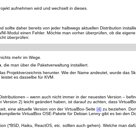
rojekt aufnehmen wird und wechselt in dieses.
nd sollte daher bereits von jeder halbwegs aktuellen Distribution instal
 KVM-Modul einen Fehler. Möchte man vorher überprüfen, ob die eigen
cht überprüfen:
 nichts mehr im Wege.
n
, die man über die Paketverwaltung installiert.
das Projektverzeichnis herunter. Wie der Name andeutet, wurde das Skri
leistet es dasselbe für KVM.
 Distributionen – wenn auch nicht immer in der neuesten Version – befi
i Version 2) leicht geändert haben, ist darauf zu achten, dass VirtualBox 
hkeit, eine aktuelle Version von der VirtualBox-Seite
[4]
zu beziehen. Dort 
rkompilierte VirtualBox OSE-Pakete für Debian Lenny gibt es bei den 
tion (*BSD, Haiku, ReactOS, etc. sollten auch gehen). Welche man dafür 