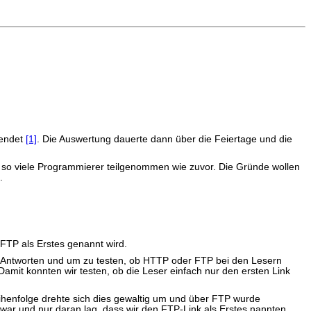
eendet
[1]
. Die Auswertung dauerte dann über die Feiertage und die
 so viele Programmierer teilgenommen wie zuvor. Die Gründe wollen
.
FTP als Erstes genannt wird.
den Antworten und um zu testen, ob HTTP oder FTP bei den Lesern
amit konnten wir testen, ob die Leser einfach nur den ersten Link
ihenfolge drehte sich dies gewaltig um und über FTP wurde
war und nur daran lag, dass wir den FTP-Link als Erstes nannten.