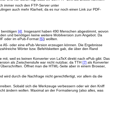
rlich immer noch den FTP-Server unter
ulingen auch mehr Klarheit, da es nur noch einen Link zur PDF-
n benötigen
[4]
. Insgesamt haben 490 Menschen abgestimmt, wovon
eden und benötigen keine weitere Mobilversion zum Angebot. Da
PDF oder im ePub-Format
[5]
) wollten.
ne A5- oder eine ePub-Version erzeugen können. Die Ergebnisse
es zahlreiche Wörter bzw. Befehlsketten gab, die über den Rand
e mit, weil es keinen Konverter von LaTeX direkt nach ePub gibt. Das
Version als Zwischenstufe war nicht nutzbar, da TTH
[7]
als Konverter
 Überschriften. Öffnet man die HTML-Seite aber in einem Browser,
 wird durch die Nachfrage nicht gerechtfertigt, vor allem da die
reiben. Sobald sich die Werkzeuge verbessern oder wir den Kniff
icht ändern wollen. Maximal an der Formatierung (also alles, was