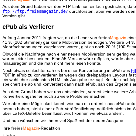
Aus dem Grund haben wir den FTP-Link nun einfach gestrichen, da es w
ftp://ftp.freiesmagazin.de/
durchforsten, aber wir werden den 
Version gibt.
ePub als Verlierer
Anfang Januar 2011 fragten wir, ob die Leser von
freies
Magazin
eine
41 % (202 Stimmen) gar keine Mobilversion benötigen. Weitere 54 %
Mehrfachnennungen zugelassen waren, gibt es noch 20 % (100 Stimm
Obwohl die Nachfrage nach einer neuen Mobilversion sehr gering wa
waren leider bescheiden. Eine A5-Version wäre möglich, würde aber an 
hinausragten und die man nicht mehr lesen konnte.
Noch etwas schlechter sah es bei einer Konvertierung in ePub aus
[6]
PDF in ePub zu konvertieren ist wegen des dreispaltigen Layouts fas
ein wohl eher schlechtes HTML als Ausgabe erzeugt. Bei der nachfol
speichert sie ab und konvertiert dann nach ePub, sah das Ergebnis 
Aus dem Grund haben wir uns entschieden, vorerst keine weitere Arbei
Konvertierungshelfer noch zu viele Probleme machen.
Wer aber eine Möglichkeit kennt, wie man ein ordentliches ePub aut
heraus haben, steht einer ePub-Veröffentlichung natürlich nichts im 
über LaTeX-Befehle beeinflusst wird) können wir etwas ändern.
Und nun wünschen wir Ihnen viel Spaß mit der neuen Ausgabe.
Ihre
freies
Magazin
-Redaktion