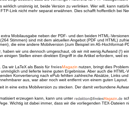
irklich unsinnig ist, beide Version zu verlinken. Wer will, kann natü
FTP-Link nicht mehr separat erwähnen. Dies schafft hoffentlich bei Ne
 extra Mobilausgabe neben der PDF- und den beiden HTML-Versione
 (264 Stimmen) sind mit dem aktuellen Angebot (PDF und HTML) zufri
en), die eine andere Mobilversion (zum Beispiel im A5-Hochformat-
r, haben wir uns dennoch umgeschaut, ob wir mit wenig Aufwand (!) ei
einigen Stellen einen direkten Eingriff in die Artikel erfordern, weil 
. Da wir LaTeX als Basis für
freies
Magazin
nutzen, bringt dies Problem
t unmöglich und lieferte keine guten Ergebnisse. Aber auch die HTML-
genden Konvertierung nach ePub fehlten zahlreiche Absätze, Links und
annehmbarer aus, war aber noch weit entfernt von einem guten Layout.
t in eine extra Mobilversion zu stecken. Der damit verbundene Aufwand
omatisiert erzeugen kann, kann uns unter
sch
Wege. Wichtig ist dabei immer, dass wir die vorliegenden TEX-Dateien n