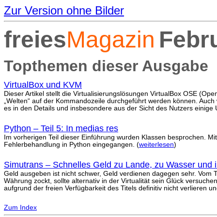
Zur Version ohne Bilder
freies
Magazin
Febr
Topthemen dieser Ausgabe
VirtualBox und KVM
Dieser Artikel stellt die Virtualisierungslösungen VirtualBox OSE (Op
„Welten“ auf der Kommandozeile durchgeführt werden können. Auch we
es in den Details und insbesondere aus der Sicht des Nutzers einige 
Python – Teil 5: In medias res
Im vorherigen Teil dieser Einführung wurden Klassen besprochen. Mit
Fehlerbehandlung in Python eingegangen. (
weiterlesen
)
Simutrans – Schnelles Geld zu Lande, zu Wasser und i
Geld ausgeben ist nicht schwer, Geld verdienen dagegen sehr. Vom Tell
Währung zockt, sollte alternativ in der Virtualität sein Glück versuc
aufgrund der freien Verfügbarkeit des Titels definitiv nicht verlieren 
Zum Index