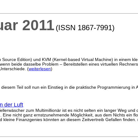
uar 2011
(ISSN 1867-7991)
en Source Edition) und KVM (Kernel-based Virtual Machine) in einem klei
nn beide dasselbe Problem – Bereitstellen eines virtuellen Rechners
Unterschiede. (
weiterlesen
)
 diesem Teil soll nun ein Einstieg in die praktische Programmierung i
n der Luft
erwäscher zum Multimillionär ist es nicht selten ein langer Weg und di
hen. Eine nicht ganz ernstzunehmende Möglichkeit, aus dem Nichts ein f
und kleine Finanzgenies könnten an diesem Zeitvertreib Gefallen finden. 