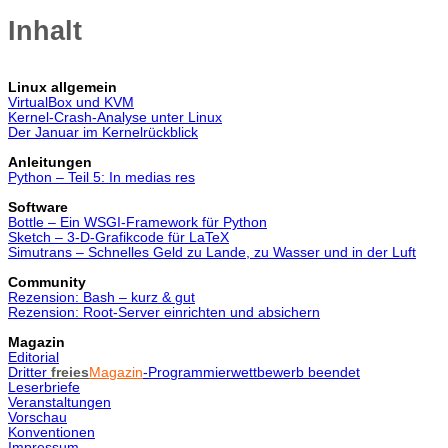
Inhalt
Linux allgemein
VirtualBox und KVM
Kernel-Crash-Analyse unter Linux
Der Januar im Kernelrückblick
Anleitungen
Python – Teil 5: In medias res
Software
Bottle – Ein WSGI-Framework für Python
Sketch – 3-D-Grafikcode für LaTeX
Simutrans – Schnelles Geld zu Lande, zu Wasser und in der Luft
Community
Rezension: Bash – kurz & gut
Rezension: Root-Server einrichten und absichern
Magazin
Editorial
Dritter
freies
Magazin
-Programmierwettbewerb beendet
Leserbriefe
Veranstaltungen
Vorschau
Konventionen
Impressum