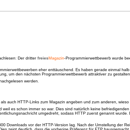
chlesen: Der dritter
freies
Magazin
-Programmierwettbewerb wurde b
rammierwettbewerben eher enttäuschend. Es haben gerade einmal halb
ung, um den nächsten Programmierwettbewerb attraktiver zu gestalten
nachgelesen werden.
P- als auch HTTP-Links zum Magazin angeben und zum anderen, wieso 
nd weil es schon immer so war. Dies sind natürlich keine befriedigen
ffentlichungsnachricht umgedreht, sodass HTTP zuerst genannt wurde. D
t 300 Downloads vor der HTTP-Version lag. Nach der Umstellung der Re
ies zeigt deutlich, dass die vorherige Präferenz für FTP hausgemacht 