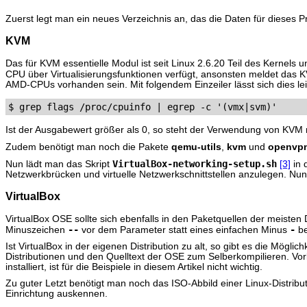
Zuerst legt man ein neues Verzeichnis an, das die Daten für dieses P
KVM
Das für KVM essentielle Modul ist seit Linux 2.6.20 Teil des Kernels u
CPU über Virtualisierungsfunktionen verfügt, ansonsten meldet das
AMD-CPUs vorhanden sein. Mit folgendem Einzeiler lässt sich dies lei
Ist der Ausgabewert größer als 0, so steht der Verwendung von KVM
Zudem benötigt man noch die Pakete
qemu-utils
,
kvm
und
openvp
VirtualBox-networking-setup.sh
Nun lädt man das Skript
[3]
in 
Netzwerkbrücken und virtuelle Netzwerkschnittstellen anzulegen. Nun 
VirtualBox
VirtualBox OSE sollte sich ebenfalls in den Paketquellen der meisten
--
-
Minuszeichen
vor dem Parameter statt eines einfachen Minus
be
Ist VirtualBox in der eigenen Distribution zu alt, so gibt es die Möglic
Distributionen und den Quelltext der OSE zum Selberkompilieren. Vo
installiert, ist für die Beispiele in diesem Artikel nicht wichtig.
Zu guter Letzt benötigt man noch das ISO-Abbild einer Linux-Distribu
Einrichtung auskennen.