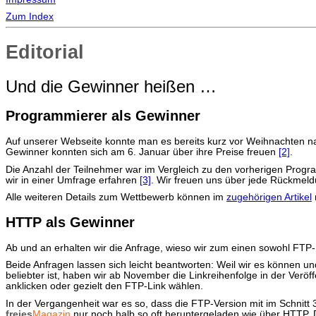
Zum Index
Editorial
Und die Gewinner heißen …
Programmierer als Gewinner
Auf unserer Webseite konnte man es bereits kurz vor Weihnachten na
Gewinner konnten sich am 6. Januar über ihre Preise freuen
[2]
.
Die Anzahl der Teilnehmer war im Vergleich zu den vorherigen Prog
wir in einer Umfrage erfahren
[3]
. Wir freuen uns über jede Rückmeld
Alle weiteren Details zum Wettbewerb können im
zugehörigen Artikel
HTTP als Gewinner
Ab und an erhalten wir die Anfrage, wieso wir zum einen sowohl FT
Beide Anfragen lassen sich leicht beantworten: Weil wir es können u
beliebter ist, haben wir ab November die Linkreihenfolge in der Verö
anklicken oder gezielt den FTP-Link wählen.
In der Vergangenheit war es so, dass die FTP-Version mit im Schnit
freies
Magazin
nur noch halb so oft heruntergeladen wie über HTTP. D