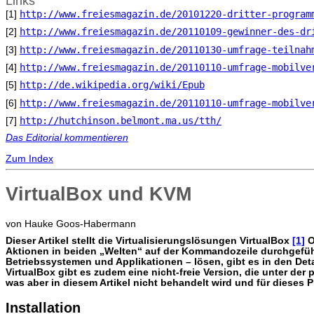
Links
http://www.freiesmagazin.de/20101220-dritter-program
[1]
http://www.freiesmagazin.de/20110109-gewinner-des-dr
[2]
http://www.freiesmagazin.de/20110130-umfrage-teilnah
[3]
http://www.freiesmagazin.de/20110110-umfrage-mobilve
[4]
http://de.wikipedia.org/wiki/Epub
[5]
http://www.freiesmagazin.de/20110110-umfrage-mobilve
[6]
http://hutchinson.belmont.ma.us/tth/
[7]
Das Editorial kommentieren
Zum Index
VirtualBox und KVM
von Hauke Goos-Habermann
D
ieser Artikel stellt die Virtualisierungslösungen VirtualBox
[1]
O
Aktionen in beiden „Welten“ auf der Kommandozeile durchgefüh
Betriebssystemen und Applikationen – lösen, gibt es in den Det
VirtualBox gibt es zudem eine nicht-freie Version, die unter der
was aber in diesem Artikel nicht behandelt wird und für dieses P
Installation