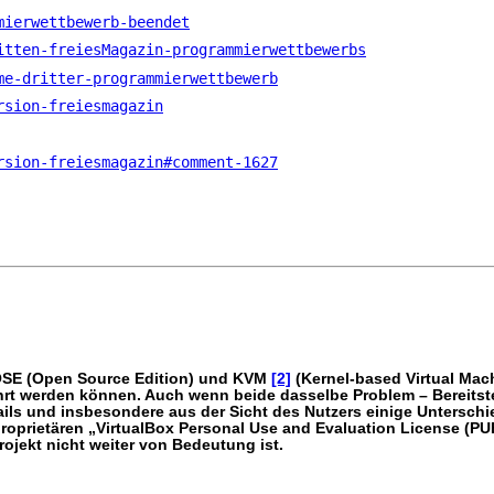
mierwettbewerb-beendet
itten-freiesMagazin-programmierwettbewerbs
me-dritter-programmierwettbewerb
rsion-freiesmagazin
rsion-freiesmagazin#comment-1627
SE (Open Source Edition) und KVM
[2]
(Kernel-based Virtual Mach
rt werden können. Auch wenn beide dasselbe Problem – Bereitste
ails und insbesondere aus der Sicht des Nutzers einige Unterschi
 proprietären „VirtualBox Personal Use and Evaluation License (PU
rojekt nicht weiter von Bedeutung ist.