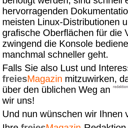
benötigt werden, sind schnell 
hervorragenden Dokumentati
meisten Linux-Distributione
grafische Oberflächen für die 
zwingend die Konsole bedien
manchmal schneller geht.
Falls Sie also Lust und Inter
freies
Magazin
mitzuwirken, da
über den üblichen Weg an
wir uns!
Und nun wünschen wir Ihnen v
Ihre
freies
Magazin
-Redaktion