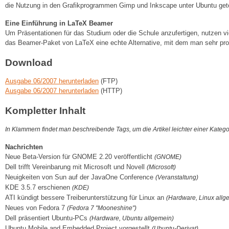
die Nutzung in den Grafikprogrammen Gimp und Inkscape unter Ubuntu get
Eine Einführung in LaTeX Beamer
Um Präsentationen für das Studium oder die Schule anzufertigen, nutzen vi
das Beamer-Paket von LaTeX eine echte Alternative, mit dem man sehr prof
Download
Ausgabe 06/2007 herunterladen
(FTP)
Ausgabe 06/2007 herunterladen
(HTTP)
Kompletter Inhalt
In Klammern findet man beschreibende Tags, um die Artikel leichter einer Kateg
Nachrichten
Neue Beta-Version für GNOME 2.20 veröffentlicht
(GNOME)
Dell trifft Vereinbarung mit Microsoft und Novell
(Microsoft)
Neuigkeiten von Sun auf der JavaOne Conference
(Veranstaltung)
KDE 3.5.7 erschienen
(KDE)
ATI kündigt bessere Treiberunterstützung für Linux an
(Hardware, Linux allg
Neues von Fedora 7
(Fedora 7 "Mooneshine")
Dell präsentiert Ubuntu-PCs
(Hardware, Ubuntu allgemein)
Ubuntu Mobile and Embedded Project vorgestellt
(Ubuntu-Derivat)