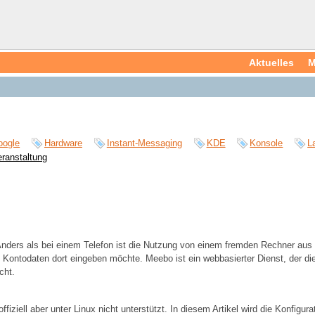
Aktuelles
M
oogle
Hardware
Instant-Messaging
KDE
Konsole
L
eranstaltung
nders als bei einem Telefon ist die Nutzung von einem fremden Rechner aus 
hen Kontodaten dort eingeben möchte. Meebo ist ein webbasierter Dienst, der d
cht.
ziell aber unter Linux nicht unterstützt. In diesem Artikel wird die Konfigurat