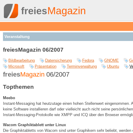
Veranstaltung
freiesMagazin 06/2007
Bildbearbeitung
Datensicherung
Fedora
GNOME
G
Microsoft
Präsentation
Terminverwaltung
Ubuntu
V
freies
Magazin
06/2007
Topthemen
Meebo
Instant-Messaging hat heutzutage einen hohen Stellenwert eingenommen. A
keine Software installieren darf oder vielleicht auch nicht seine persönlic
Instant-Messaging-Protokolle wie XMPP und ICQ über den Browser ermögli
Wacom Graphiktablett unter Linux
Die Graphiktabletts von Wacom sind unter Graphikern sehr beliebt, werden offi