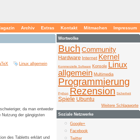
agazin
Archiv
Extras
Kontakt
Mitmachen
Impressum
Wortwolke
Buch
Community
Kernel
Hardware
Internet
Linux
aTeX
Linux allgemein
Konsole
Kommerzielle Software
allgemein
Multimedia
Programmierung
Rezension
Python
Sicherheit
Spiele
Ubuntu
Weitere Schlagworte
schwieriger, da man entweder
Soziale Netzwerke
ie Nutzung der gängigsten
Google+
Facebook
ion des Tabletts erklärt und
Twitter