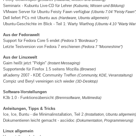
Seminarix - Kubuntu Live-CD für Lehrer
(Kubuntu, Wissen und Bildung)
VMware Server für Ubuntu Feisty Fawn verfügbar
(Ubuntu 7.04 "Feisty Fawn",
Dell liefert PCs mit Ubuntu aus
(Hardware, Ubuntu allgemein)
Ubuntu-Geschichte im Blick - Teil 1: Warty Warthog
(Ubuntu 4.10 "Warty War
Aus der Fedorawelt
Support für Fedora Core 5 endet
(Fedora 5 "Bordeaux")
Letzte Testversion von Fedora 7 erschienen
(Fedora 7 "Mooneshine")
Aus der Linuxwelt
Gaim heißt jetzt "Pidgin"
(Instant Messaging)
Supportende für Firefox 1.5 seitens Mozilla
(Browser)
aKademy 2007 - KDE Community Treffen
(Community, KDE, Veranstaltung)
Compiz und Beryl vereinigen sich wieder
(3D-Desktop)
Software-Vorstellungen
K3b 1.0 - Funktionsübersicht
(Brennsoftware, Multimedia)
Anleitungen, Tipps & Tricks
Ice, Ice, Buntu - die Minimalinstallation, Teil 2
(Installation, Ubuntu allgemein
Dokumentieren leicht gemacht - asciidoc
(Dokumentation, Programmierung)
Linux allgemein