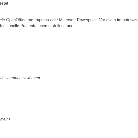
estet.
ele OpenOffice.org Impress oder Microsoft Powerpoint. Vor allem im naturwis
essionelle Präsentationen erstellen kann.
orie zuordnen zu können.
emein)