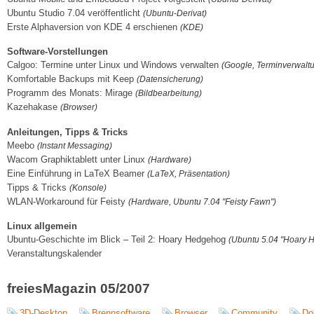
Ubuntu Studio 7.04 veröffentlicht
(Ubuntu-Derivat)
Erste Alphaversion von KDE 4 erschienen
(KDE)
Software-Vorstellungen
Calgoo: Termine unter Linux und Windows verwalten
(Google, Terminverwalt
Komfortable Backups mit Keep
(Datensicherung)
Programm des Monats: Mirage
(Bildbearbeitung)
Kazehakase
(Browser)
Anleitungen, Tipps & Tricks
Meebo
(Instant Messaging)
Wacom Graphiktablett unter Linux
(Hardware)
Eine Einführung in LaTeX Beamer
(LaTeX, Präsentation)
Tipps & Tricks
(Konsole)
WLAN-Workaround für Feisty
(Hardware, Ubuntu 7.04 "Feisty Fawn")
Linux allgemein
Ubuntu-Geschichte im Blick – Teil 2: Hoary Hedgehog
(Ubuntu 5.04 "Hoary 
Veranstaltungskalender
freiesMagazin 05/2007
3D-Desktop
Brennsoftware
Browser
Community
Do