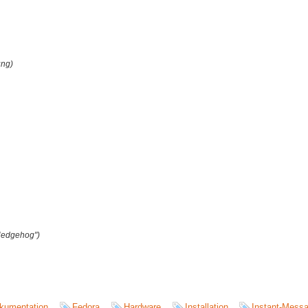
ung)
Hedgehog")
kumentation
Fedora
Hardware
Installation
Instant-Mess