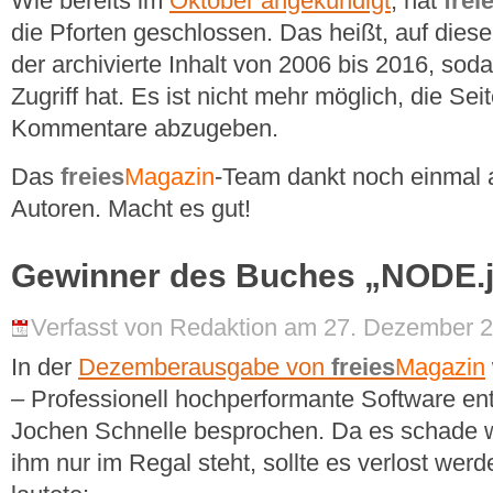
Wie bereits im
Oktober angekündigt
, hat
frei
die Pforten geschlossen. Das heißt, auf diese
der archivierte Inhalt von 2006 bis 2016, sod
Zugriff hat. Es ist nicht mehr möglich, die S
Kommentare abzugeben.
Das
freies
Magazin
-Team dankt noch einmal a
Autoren. Macht es gut!
Gewinner des Buches „NODE.
Verfasst von Redaktion am 27. Dezember 2
In der
Dezemberausgabe von
freies
Magazin
– Professionell hochperformante Software en
Jochen Schnelle besprochen. Da es schade 
ihm nur im Regal steht, sollte es verlost wer