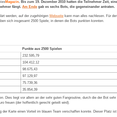
eies
Magazin
. Bis zum 19. Dezember 2010 hatten die Teilnehmer Zeit, ein
lnehmer fängt.
Am Ende
gab es sechs Bots, die gegeneinander antraten.
lärt werden, auf der zugehörigen
Webseite
kann man alles nachlesen. Für den
aben sich insgesamt 2500 Spiele, in denen die Bots punkten konnten.
Punkte aus 2500 Spielen
232.595,79
104.412,12
98.675,43
97.129,97
75.739,36
35.854,39
. Dies liegt vor allem an der sehr guten Fangroutine, durch die der Bot sehr
 freuen (der hoffentlich gerecht geteilt wird).
g der Karte einen Vorteil im blauen Team verschaffen konnte. Dieser Platz is