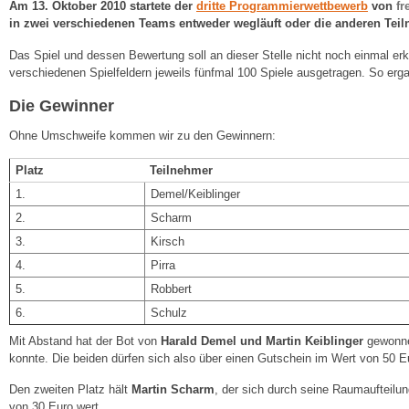
Am 13. Oktober 2010 startete der
dritte Programmierwettbewerb
von
fr
in zwei verschiedenen Teams entweder wegläuft oder die anderen Tei
Das Spiel und dessen Bewertung soll an dieser Stelle nicht noch einmal erk
verschiedenen Spielfeldern jeweils fünfmal 100 Spiele ausgetragen. So erg
Die Gewinner
Ohne Umschweife kommen wir zu den Gewinnern:
Platz
Teilnehmer
1.
Demel/Keiblinger
2.
Scharm
3.
Kirsch
4.
Pirra
5.
Robbert
6.
Schulz
Mit Abstand hat der Bot von
Harald Demel und Martin Keiblinger
gewonnen
konnte. Die beiden dürfen sich also über einen Gutschein im Wert von 50 Euro
Den zweiten Platz hält
Martin Scharm
, der sich durch seine Raumaufteilun
von 30 Euro wert.