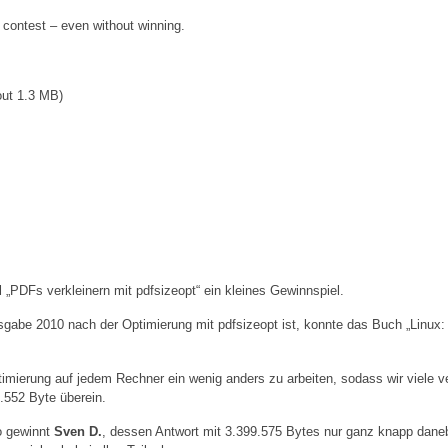
 contest – even without winning.
bout 1.3 MB)
l „PDFs verkleinern mit pdfsizeopt“ ein kleines Gewinnspiel.
gabe 2010 nach der Optimierung mit pdfsizeopt ist, konnte das Buch „Linu
timierung auf jedem Rechner ein wenig anders zu arbeiten, sodass wir viele v
.552 Byte überein.
o gewinnt
Sven D.
, dessen Antwort mit 3.399.575 Bytes nur ganz knapp danebe