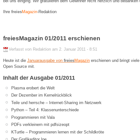
bei uns einging. Wir gratulieren dem Gewinner recht herzlich und bedanken 
Ihre
freies
Magazin
-Redaktion
freiesMagazin 01/2011 erschienen
Verfasst von Redaktion am 2. Januar 2011 - 8:51
Heute ist die
Januarausgabe von
freies
Magazin
erschienen und bringt viel
Open Source mit.
Inhalt der Ausgabe 01/2011
Plasma erobert die Welt
Der Dezember im Kernelrückblick
Teile und herrsche – Internet-Sharing im Netzwerk
Python – Teil 4: Klassenunterschiede
Programmieren mit Vala
PDFs verkleinern mit pdfsizeopt
KTurtle – Programmieren lernen mit der Schildkröte
Der Grafikeditor Ipe