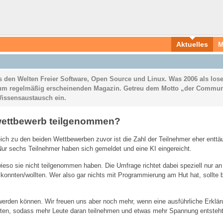
Aktuelles
M
 den Welten Freier Software, Open Source und Linux. Was 2006 als loser
zum regelmäßig erscheinenden Magazin. Getreu dem Motto „der Commun
issensaustausch ein.
rwettbewerb teilgenommen?
eich zu den beiden Wettbewerben zuvor ist die Zahl der Teilnehmer eher entt
Nur sechs Teilnehmer haben sich gemeldet und eine KI eingereicht.
eso sie nicht teilgenommen haben. Die Umfrage richtet dabei speziell nur an L
konnten/wollten. Wer also gar nichts mit Programmierung am Hut hat, sollte b
werden können. Wir freuen uns aber noch mehr, wenn eine ausführliche Erkl
lten, sodass mehr Leute daran teilnehmen und etwas mehr Spannung entsteht