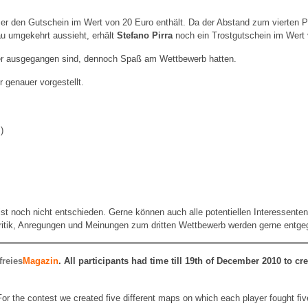
ser den Gutschein im Wert von 20 Euro enthält. Da der Abstand zum vierten Pl
u umgekehrt aussieht, erhält
Stefano Pirra
noch ein Trostgutschein im Wert 
 leer ausgegangen sind, dennoch Spaß am Wettbewerb hatten.
 genauer vorgestellt.
)
 noch nicht entschieden. Gerne können auch alle potentiellen Interessenten
itik, Anregungen und Meinungen zum dritten Wettbewerb werden gerne ent
freies
Magazin
. All participants had time till 19th of December 2010 to cre
For the contest we created five different maps on which each player fought f