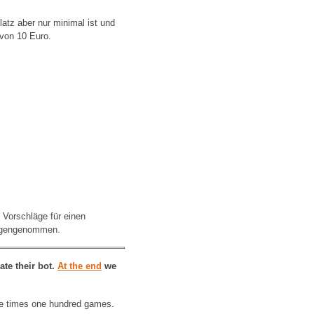
atz aber nur minimal ist und
von 10 Euro.
 Vorschläge für einen
gegengenommen.
ate their bot.
At the end
we
ive times one hundred games.