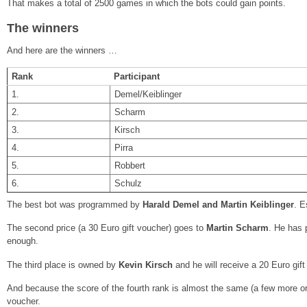
That makes a total of 2500 games in which the bots could gain points.
The winners
And here are the winners …
Rank
Participant
1.
Demel/Keiblinger
2.
Scharm
3.
Kirsch
4.
Pirra
5.
Robbert
6.
Schulz
The best bot was programmed by
Harald Demel and Martin Keiblinger
. E
The second price (a 30 Euro gift voucher) goes to
Martin Scharm
. He has 
enough.
The third place is owned by
Kevin Kirsch
and he will receive a 20 Euro gift
And because the score of the fourth rank is almost the same (a few more o
voucher.