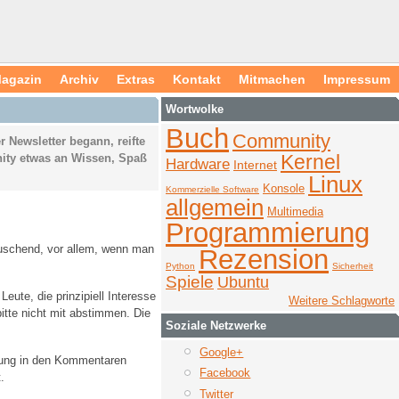
agazin
Archiv
Extras
Kontakt
Mitmachen
Impressum
Wortwolke
Buch
Community
 Newsletter begann, reifte
Kernel
ity etwas an Wissen, Spaß
Hardware
Internet
Linux
Konsole
Kommerzielle Software
allgemein
Multimedia
Programmierung
äuschend, vor allem, wenn man
Rezension
Python
Sicherheit
Spiele
Ubuntu
eute, die prinzipiell Interesse
Weitere Schlagworte
itte nicht mit abstimmen. Die
Soziale Netzwerke
Google+
ärung in den Kommentaren
Facebook
.
Twitter