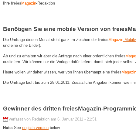
Ihre
freies
Magazin
-Redaktion
Benötigen Sie eine mobile Version von freiesM
Die Umfrage diesen Monat steht ganz im Zeichen der
freies
Magazin
-Mobilv
und eine ohne Bilder).
Ab und zu erhalten wir aber die Anfrage nach einer ordentlichen
freies
Magaz
ausliefern. Wir können nur die Vorlage dafür liefern, damit sich jeder selbst
Heute wollen wir daher wissen, wer von Ihnen überhaupt eine
freies
Magazi
Die Umfrage läuft bis zum 29.01.2011. Zusätzliche Angaben können wie im
Gewinner des dritten freiesMagazin-Programmi
Verfasst von Redaktion am 6. Januar 2011 - 21:51
Note:
See
english version
below.