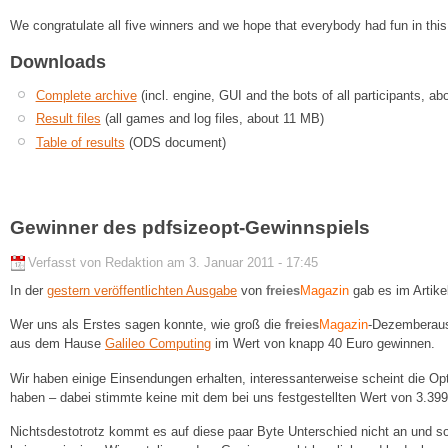
We congratulate all five winners and we hope that everybody had fun in this
Downloads
Complete archive
(incl. engine, GUI and the bots of all participants, a
Result files
(all games and log files, about 11 MB)
Table of results
(ODS document)
Gewinner des pdfsizeopt-Gewinnspiels
Verfasst von Redaktion am 3. Januar 2011 - 17:45
In der
gestern veröffentlichten Ausgabe
von
freies
Magazin
gab es im Artike
Wer uns als Erstes sagen konnte, wie groß die
freies
Magazin
-Dezemberaus
aus dem Hause
Galileo Computing
im Wert von knapp 40 Euro gewinnen.
Wir haben einige Einsendungen erhalten, interessanterweise scheint die Op
haben – dabei stimmte keine mit dem bei uns festgestellten Wert von 3.399
Nichtsdestotrotz kommt es auf diese paar Byte Unterschied nicht an und s