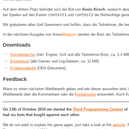
Auf dem dritten Platz befindet sich der Bot von
Kevin Kirsch
, wodurch die
contest1
contest2
bei Spielen auf den Karten
und
die Reihenfolge gena
Wir gratulieren allen fünf Gewinnern und hoffen, dass die Teilnehmer, die
In der nächsten Ausgabe von
freies
Magazin
werden die Bots der Teilnehmer
Downloads
Komplettarchiv
(inkl. Engine, GUI und alle Teilnehmer-Bots, ca. 1,3 MB
Ergebnisse
(alle Games und Log-Dateien, ca. 11 MB)
Ergebnistabelle
(ODS-Dokument)
Feedback
Wann es einen nächsten Wettbewerb geben und wie dieser aussehen wird, ist
Wettbewerb über die Kommentare oder die
Kontaktseite
einsenden. Auch Kr
On 13th of October 2010 we started the
Third Programming Contest
of
had six bots that fought against each other.
We do not want to explain the game again, just take a look at the
website
. 