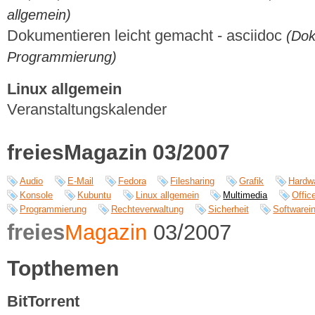
allgemein)
Dokumentieren leicht gemacht - asciidoc
(Dok
Programmierung)
Linux allgemein
Veranstaltungskalender
freiesMagazin 03/2007
Audio
E-Mail
Fedora
Filesharing
Grafik
Hardw
Konsole
Kubuntu
Linux allgemein
Multimedia
Offic
Programmierung
Rechteverwaltung
Sicherheit
Softwarein
freies
Magazin
03/2007
Topthemen
BitTorrent