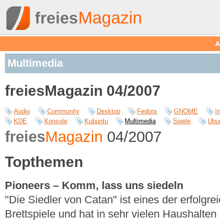
A
Multimedia
freiesMagazin 04/2007
Audio
Community
Desktop
Fedora
GNOME
I
KDE
Konsole
Kubuntu
Multimedia
Spiele
Ubu
freies
Magazin
04/2007
Topthemen
Pioneers – Komm, lass uns siedeln
"Die Siedler von Catan" ist eines der erfolgr
Brettspiele und hat in sehr vielen Haushalte