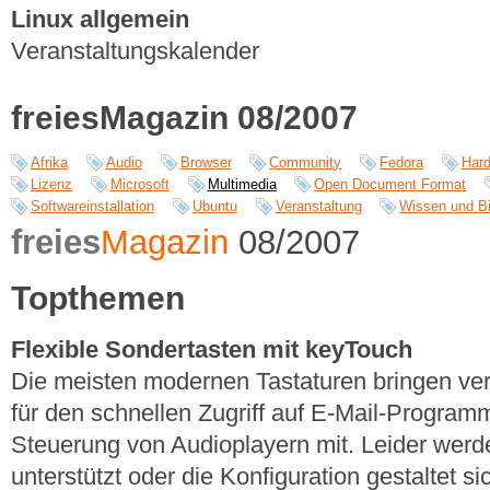
Linux allgemein
Veranstaltungskalender
freiesMagazin 08/2007
Afrika
Audio
Browser
Community
Fedora
Har
Lizenz
Microsoft
Multimedia
Open Document Format
Softwareinstallation
Ubuntu
Veranstaltung
Wissen und B
freies
Magazin
08/2007
Topthemen
Flexible Sondertasten mit keyTouch
Die meisten modernen Tastaturen bringen ve
für den schnellen Zugriff auf E-Mail-Program
Steuerung von Audioplayern mit. Leider werde
unterstützt oder die Konfiguration gestaltet s