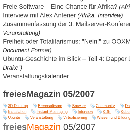
Freie Software – Eine Chance für Afrika?
(Afr
Interview mit Alex Antener
(Afrika, Interview)
Zusammenfassung der 3. Mailserver-Konfer
Veranstaltung)
Freiheit oder Totalitarismus: "Nein!" zu OOX
Document Format)
Ubuntu-Geschichte im Blick – Teil 4: Dapper
Drake")
Veranstaltungskalender
freiesMagazin 05/2007
3D-Desktop
Brennsoftware
Browser
Community
Do
Installation
Instant-Messaging
Interview
KDE
Kubu
Ubuntu
Veranstaltung
Virtualisierung
Wissen und Bildun
freies
Magazin
05/2007