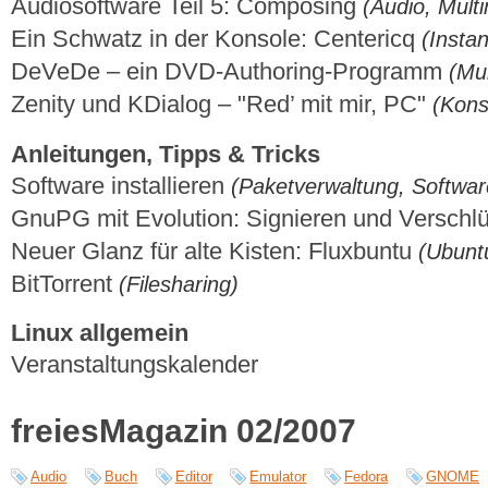
Audiosoftware Teil 5: Composing
(Audio, Mult
Ein Schwatz in der Konsole: Centericq
(Insta
DeVeDe – ein DVD-Authoring-Programm
(Mu
Zenity und KDialog – "Red’ mit mir, PC"
(Kons
Anleitungen, Tipps & Tricks
Software installieren
(Paketverwaltung, Software
GnuPG mit Evolution: Signieren und Verschl
Neuer Glanz für alte Kisten: Fluxbuntu
(Ubunt
BitTorrent
(Filesharing)
Linux allgemein
Veranstaltungskalender
freiesMagazin 02/2007
Audio
Buch
Editor
Emulator
Fedora
GNOME