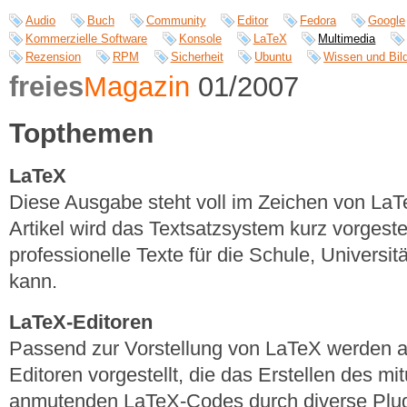
Audio
Buch
Community
Editor
Fedora
Google
Kommerzielle Software
Konsole
LaTeX
Multimedia
Rezension
RPM
Sicherheit
Ubuntu
Wissen und Bil
freies
Magazin
01/2007
Topthemen
LaTeX
Diese Ausgabe steht voll im Zeichen von La
Artikel wird das Textsatzsystem kurz vorgeste
professionelle Texte für die Schule, Universitä
kann.
LaTeX-Editoren
Passend zur Vorstellung von LaTeX werden 
Editoren vorgestellt, die das Erstellen des m
anmutenden LaTeX-Codes durch diverse Plug